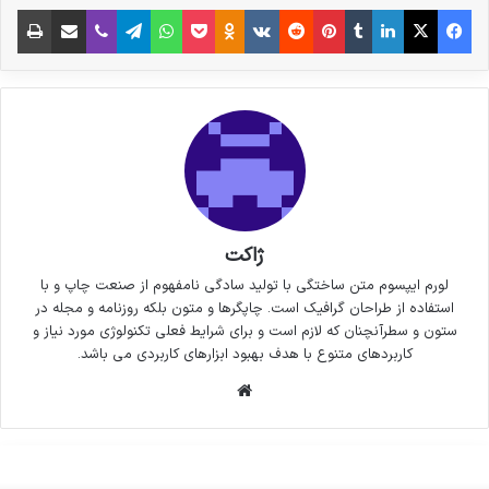
فیس بوک
X
لینکدین
‫تامبلر
‫پین‌ترست
‫رددیت
‫VKontakte
پاکت
واتس آپ
‫Odnoklassniki
تلگرام
وایبر
اشتراک گذاری از طریق ایمیل
چاپ
ژاکت
لورم ایپسوم متن ساختگی با تولید سادگی نامفهوم از صنعت چاپ و با
استفاده از طراحان گرافیک است. چاپگرها و متون بلکه روزنامه و مجله در
ستون و سطرآنچنان که لازم است و برای شرایط فعلی تکنولوژی مورد نیاز و
کاربردهای متنوع با هدف بهبود ابزارهای کاربردی می باشد.
وبسایت