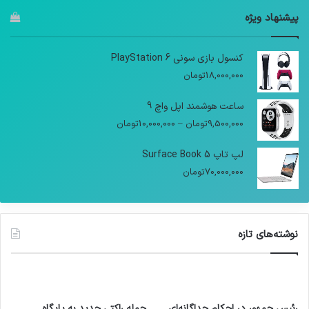
پیشنهاد ویژه
کنسول بازی سونی PlayStation 6
18,000,000
تومان
ساعت هوشمند اپل واچ 9
9,500,000
تومان
–
10,000,000
تومان
لپ تاپ Surface Book 5
70,000,000
تومان
نوشته‌های تازه
رئیس جمهور در احکام جداگانه‌ای
حمله راکتی جدید به پایگاه