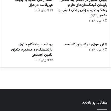
رئیسان فرهنگستان‌های علوم
عین‌الاسد در عراق
پزشکی، علوم و زبان و ادب فارسی را
16 ژوئن 2026
منصوب کرد.
16 ژوئن 2026
آماده
ی سفر
عکاسی
هدفون
ورزش با
برای
مجازی
با طعم
های
آتش سوزی در شیرخوارگاه آمنه
پرداخت زودهنگام حقوق
ساعت
کشف
…
2023
بازنشستگان و مستمری بگیران
16 ژوئن 2026
هوشمند
توسط
توسط
توسط
توسط
تامین اجتماعی
ژاکت
ژاکت
توسط
ژاکت
ژاکت
در
در
ژاکت
16 ژوئن 2026
در
در
دسامبر
دسامبر
در دسامبر
دسامبر
دسامبر
12, 2022
12, 2022
12, 2022
12, 2022
12, 2022
مطالب پر بازدید