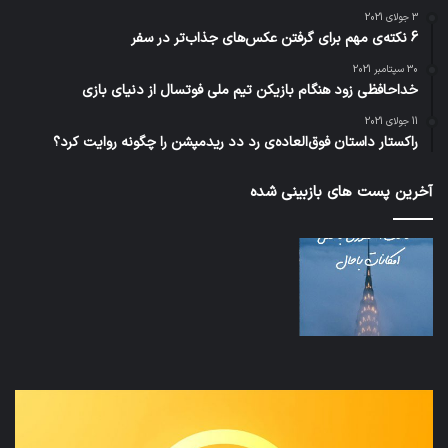
3 جولای 2021
6 نکته‌ی مهم برای گرفتن عکس‌های جذاب‌تر در سفر
30 سپتامبر 2021
خداحافظی زود هنگام بازیکن تیم ملی فوتسال از دنیای بازی
11 جولای 2021
راکستار داستان فوق‌العاده‌ی رد دد ریدمپشن را چگونه روایت کرد؟
آخرین پست های بازبینی شده
نخستین
تداب
وسیله
زما
کاملا
خوا