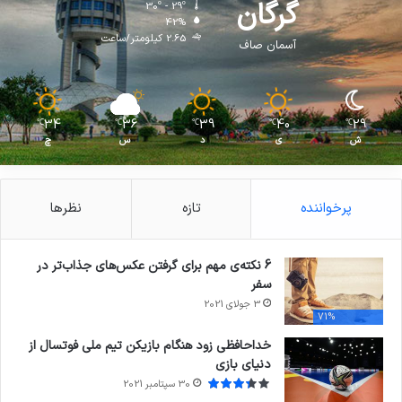
گرگان
30º - 29º
42%
2.65 کیلومتر/ساعت
آسمان صاف
34
36
39
40
29
℃
℃
℃
℃
℃
ش
ی
د
س
چ
پرخواننده
تازه
نظرها
6 نکته‌ی مهم برای گرفتن عکس‌های جذاب‌تر در
سفر
3 جولای 2021
71%
خداحافظی زود هنگام بازیکن تیم ملی فوتسال از
دنیای بازی
30 سپتامبر 2021