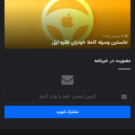
خودران
و
نقلیه
بید
اپل
29 دسامبر 2021
نخستین وسیله کاملا خودران نقلیه اپل
ت
عضویت در خبرنامه
آدرس
ایمیل
خود
را
وارد
کنید