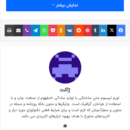
نمایش بیشتر
نوشته های مشابه
فیس بوک
X
لینکدین
‫تامبلر
‫پین‌ترست
‫رددیت
‫VKontakte
پاکت
واتس آپ
‫Odnoklassniki
تلگرام
وایبر
اشتراک گذاری از طریق ایمیل
چاپ
6 نکته‌ی مهم برای گرفتن عکس‌های
جذاب‌تر در سفر
3 جولای 2021
خداحافظی زود هنگام بازیکن تیم
ملی فوتسال از دنیای بازی
30 سپتامبر 2021
ژاکت
لورم ایپسوم متن ساختگی با تولید سادگی نامفهوم از صنعت چاپ و با
استفاده از طراحان گرافیک است. چاپگرها و متون بلکه روزنامه و مجله در
کپی لینک
ستون و سطرآنچنان که لازم است و برای شرایط فعلی تکنولوژی مورد نیاز و
کاربردهای متنوع با هدف بهبود ابزارهای کاربردی می باشد.
وبسایت