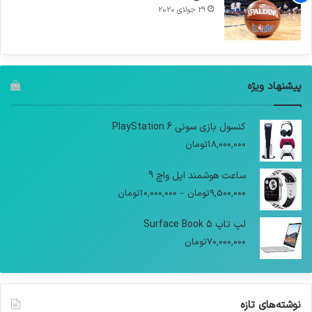
29 جولای 2020
پیشنهاد ویژه
کنسول بازی سونی PlayStation 6
18,000,000
تومان
ساعت هوشمند اپل واچ 9
9,500,000
تومان
–
10,000,000
تومان
لپ تاپ Surface Book 5
70,000,000
تومان
نوشته‌های تازه