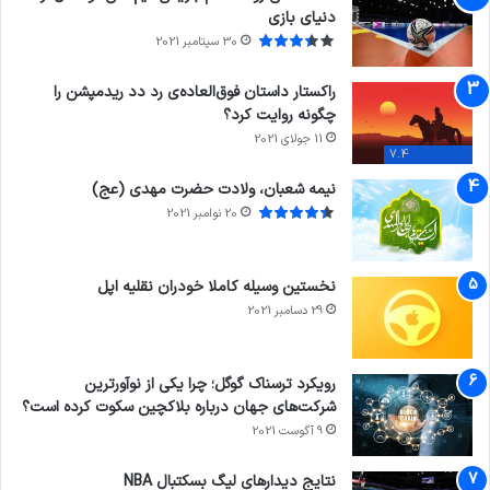
دنیای بازی
30 سپتامبر 2021
راکستار داستان فوق‌العاده‌ی رد دد ریدمپشن را
چگونه روایت کرد؟
11 جولای 2021
7.4
نیمه شعبان، ولادت حضرت مهدی (عج)
20 نوامبر 2021
نخستین وسیله کاملا خودران نقلیه اپل
29 دسامبر 2021
رویکرد ترسناک گوگل؛ چرا یکی از نوآورترین
شرکت‌های جهان درباره بلاکچین سکوت کرده است؟
9 آگوست 2021
نتایج دیدار‌های لیگ بسکتبال NBA