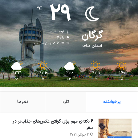
29
℃
گرگان
40º - 29º
40%
2.37 کیلومتر/ساعت
آسمان صاف
33
34
36
39
40
℃
℃
℃
℃
℃
ی
د
س
چ
پ
پرخواننده
تازه
نظرها
6 نکته‌ی مهم برای گرفتن عکس‌های جذاب‌تر در
سفر
3 جولای 2021