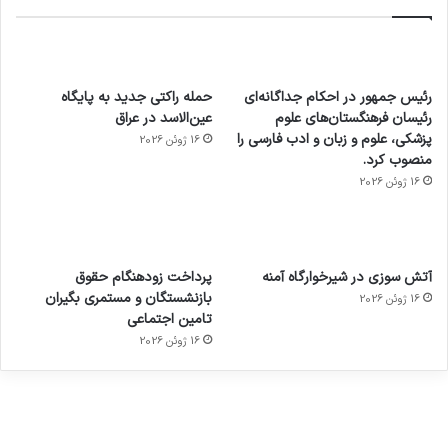
رئیس جمهور در احکام جداگانه‌ای
حمله راکتی جدید به پایگاه
رئیسان فرهنگستان‌های علوم
عین‌الاسد در عراق
پزشکی، علوم و زبان و ادب فارسی را
16 ژوئن 2026
منصوب کرد.
16 ژوئن 2026
آماده
ی سفر
عکاسی
هدفون
ورزش با
برای
مجازی
با طعم
های
آتش سوزی در شیرخوارگاه آمنه
پرداخت زودهنگام حقوق
ساعت
کشف
…
2023
بازنشستگان و مستمری بگیران
16 ژوئن 2026
هوشمند
توسط
توسط
توسط
توسط
تامین اجتماعی
ژاکت
ژاکت
توسط
ژاکت
ژاکت
در
در
ژاکت
16 ژوئن 2026
در
در
دسامبر
دسامبر
در دسامبر
دسامبر
دسامبر
12, 2022
12, 2022
12, 2022
12, 2022
12, 2022