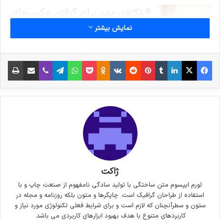
6 نکته‌ی مهم برای گرفتن عکس‌های
نمایش بیشتر
جذاب‌تر در سفر
3 جولای 2021
فیس بوک
X
لینکدین
‫تامبلر
‫پین‌ترست
‫رددیت
‫VKontakte
پاکت
واتس آپ
‫Odnoklassniki
تلگرام
وایبر
اشتراک گذاری از طریق ایمیل
چاپ
خداحافظی زود هنگام بازیکن تیم
ملی فوتسال از دنیای بازی
30 سپتامبر 2021
?? ایران بر سکوی سوم جهان ایستاد ??
ژاکت
کپی لینک
لورم ایپسوم متن ساختگی با تولید سادگی نامفهوم از صنعت چاپ و با
استفاده از طراحان گرافیک است. چاپگرها و متون بلکه روزنامه و مجله در
ستون و سطرآنچنان که لازم است و برای شرایط فعلی تکنولوژی مورد نیاز و
کاربردهای متنوع با هدف بهبود ابزارهای کاربردی می باشد.