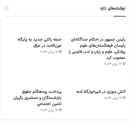
نوشته‌های تازه
رئیس جمهور در احکام جداگانه‌ای
حمله راکتی جدید به پایگاه
رئیسان فرهنگستان‌های علوم
عین‌الاسد در عراق
پزشکی، علوم و زبان و ادب فارسی را
16 ژوئن 2026
منصوب کرد.
16 ژوئن 2026
آماده
ی سفر
عکاسی
هدفون
ورزش با
برای
مجازی
با طعم
های
آتش سوزی در شیرخوارگاه آمنه
پرداخت زودهنگام حقوق
ساعت
کشف
…
2023
بازنشستگان و مستمری بگیران
16 ژوئن 2026
هوشمند
توسط
توسط
توسط
توسط
تامین اجتماعی
ژاکت
ژاکت
توسط
ژاکت
ژاکت
در
در
ژاکت
16 ژوئن 2026
در
در
دسامبر
دسامبر
در دسامبر
دسامبر
دسامبر
12, 2022
12, 2022
12, 2022
12, 2022
12, 2022