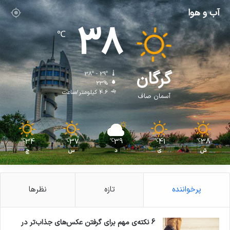
آب و هوا
38
℃
گرگان
38º - 29º
23%
4.6 کیلومتر/ساعت
آسمان صاف
34
37
39
41
38
℃
℃
℃
℃
℃
ش
ی
د
س
چ
پرخواننده
تازه
نظرها
6 نکته‌ی مهم برای گرفتن عکس‌های جذاب‌تر در