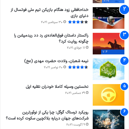
71%
خداحافظی زود هنگام بازیکن تیم ملی فوتسال از
دنیای بازی
30 سپتامبر 2021
راکستار داستان فوق‌العاده‌ی رد دد ریدمپشن را
چگونه روایت کرد؟
11 جولای 2021
7.4
نیمه شعبان، ولادت حضرت مهدی (عج)
20 نوامبر 2021
نخستین وسیله کاملا خودران نقلیه اپل
29 دسامبر 2021
رویکرد ترسناک گوگل؛ چرا یکی از نوآورترین
شرکت‌های جهان درباره بلاکچین سکوت کرده است؟
9 آگوست 2021