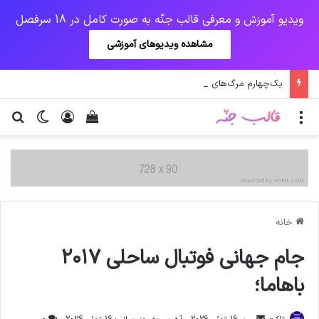
ویدیو آموزش و معرفی قالب جنّه به صورت کامل در 18 سرفصل
مشاهده ویدیوهای آموزشی
یک‌چهارم مرگ‌های روزانه کرونا در خوزستان / نگرانی از گسترش ویروس انگلیسی در تهران
منو
ورود
دیدن سبد خرید
تغییر پو
جس
خانه
جام جهانی فوتبال ساحلی ۲۰۱۷
باهاما؛
ارسال