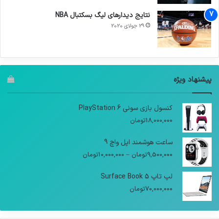
نتایج دیدار‌های لیگ بسکتبال NBA
29 جولای 2020
پیشنهاد ویژه
کنسول بازی سونی PlayStation 6
18,000,000
تومان
ساعت هوشمند اپل واچ 9
9,500,000
تومان
–
10,000,000
تومان
لپ تاپ Surface Book 5
70,000,000
تومان