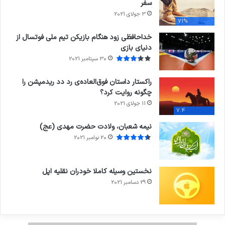
سفر
3 جولای 2021
71%
خداحافظی زود هنگام بازیکن تیم ملی فوتسال از
دنیای بازی
30 سپتامبر 2021
راکستار داستان فوق‌العاده‌ی رد دد ریدمپشن را
چگونه روایت کرد؟
11 جولای 2021
7.4
نیمه شعبان، ولادت حضرت مهدی (عج)
20 نوامبر 2021
نخستین وسیله کاملا خودران نقلیه اپل
29 دسامبر 2021