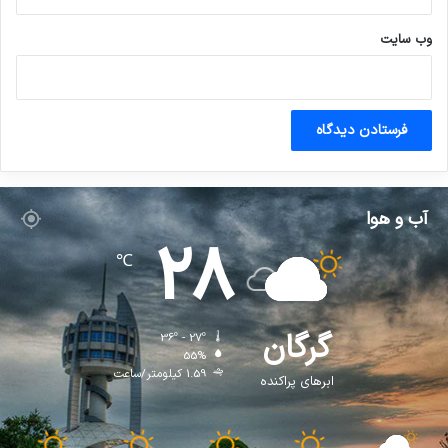
وب‌ سایت
آب و هوا
28
℃
گرگان
36º - 27º
55%
1.59 کیلومتر/ساعت
ابرهای پراکنده