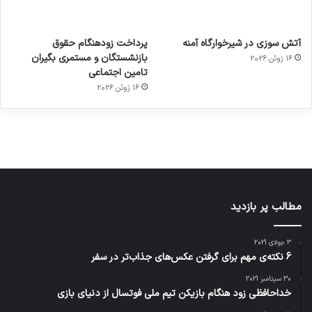
آماده
ی سفر
عکاسی
هدفون
ورزش با
برای
مجازی
با طعم
های
آتش سوزی در شیرخوارگاه آمنه
پرداخت زودهنگام حقوق
ساعت
کشف
…
2023
بازنشستگان و مستمری بگیران
16 ژوئن 2026
هوشمند
توسط
توسط
توسط
توسط
تامین اجتماعی
ژاکت
ژاکت
توسط
ژاکت
ژاکت
در
در
ژاکت
16 ژوئن 2026
در
در
دسامبر
دسامبر
در دسامبر
دسامبر
دسامبر
12, 2022
12, 2022
12, 2022
12, 2022
12, 2022
مطالب پر بازدید
3 جولای 2021
6 نکته‌ی مهم برای گرفتن عکس‌های جذاب‌تر در سفر
30 سپتامبر 2021
خداحافظی زود هنگام بازیکن تیم ملی فوتسال از دنیای بازی