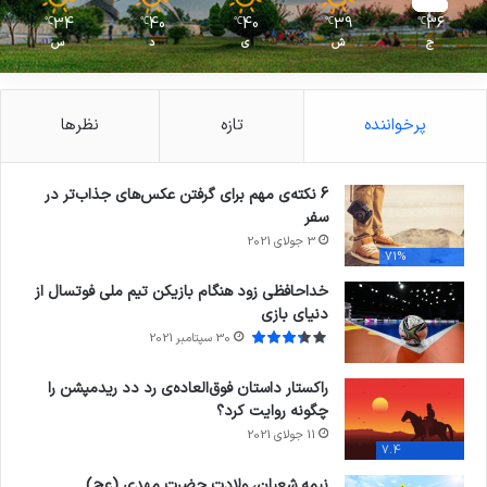
34
40
40
39
36
℃
℃
℃
℃
℃
ج
ش
ی
د
س
پرخواننده
تازه
نظرها
6 نکته‌ی مهم برای گرفتن عکس‌های جذاب‌تر در
سفر
3 جولای 2021
71%
خداحافظی زود هنگام بازیکن تیم ملی فوتسال از
دنیای بازی
30 سپتامبر 2021
راکستار داستان فوق‌العاده‌ی رد دد ریدمپشن را
چگونه روایت کرد؟
11 جولای 2021
7.4
نیمه شعبان، ولادت حضرت مهدی (عج)