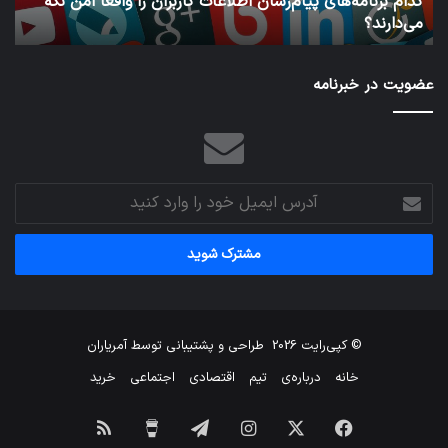
کدام برنامه‌های پیام‌رسان اطلاعات کاربران را واقعا امن نگه
نگه
می‌دارند؟
ن
می‌دارند؟
عضویت در خبرنامه
آدرس
ایمیل
خود
را
وارد
کنید
© کپی‌رایت 2026
طراحی و پشتیبانی توسط
آمریاران
خانه
درباره‌ی
تیم
اقتصادی
اجتماعی
خرید
فیس
X
اینستاگرام
تلگرام
برای
خوراک