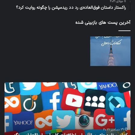
11 جولای 2021
راکستار داستان فوق‌العاده‌ی رد دد ریدمپشن را چگونه روایت کرد؟
آخرین پست های بازبینی شده
کدام
نخس
برنامه‌های
وسی
پیام‌رسان
کامل
اطلاعات
خود
کاربران
نقلی
را
اپل
واقعا
امن
29 دسامبر 2021