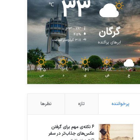
33
℃
گرگان
33º - 28º
45%
3.11 کیلومتر/ساعت
ابرهای پراکنده
35
39
41
38
31
℃
℃
℃
℃
℃
ج
ش
ی
د
س
پرخواننده
تازه
نظرها
6 نکته‌ی مهم برای گرفتن
عکس‌های جذاب‌تر در سفر