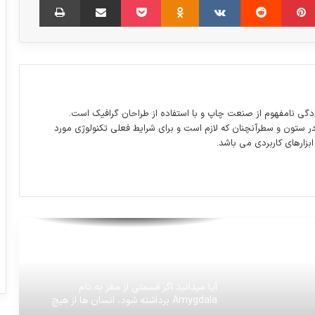
علت تغییر رفتار گرجستان؛تخلفات برخی
ایرانی‌ها؟
صعود دراماتیک پرسپولیس به مرحله بعد
دگی نامفهوم از صنعت چاپ و با استفاده از طراحان گرافیک است.
لیگ قهرمانان آسیا
در ستون و سطرآنچنان که لازم است و برای شرایط فعلی تکنولوژی مورد
ابزارهای کاربردی می باشد.
احسان حدادی به مصاف غول‌های پرتاب
دیسک جهان خواهد رفت
استفان هاوکینگ که بود؟
آيا ميدانيد اگر قسمتی از مغز به نام
Amygdala برداشته شود، انسان ها از هیچ
چیزی ترس نخواهند داشت