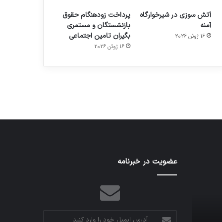
آتش سوزی در شیرخوارگاه
پرداخت زودهنگام حقوق
آمنه
بازنشستگان و مستمری
بگیران تامین اجتماعی
16 ژوئن 2026
م
هدفون های 2023
16 ژوئن 2026
توسط ژاکت
در دسامبر 12, 2022
شبکه
عضویت در خبرنامه
کدام
5G
برنامه‌های
می‌تواند
پیام‌رسان
باعث
اطلاعات
سقوط
کاربران
هواپیما
را
آدرس