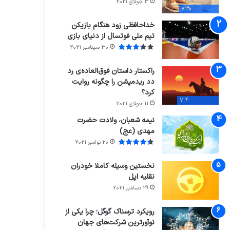
3 جولای 2021
71%
خداحافظی زود هنگام بازیکن
تیم ملی فوتسال از دنیای بازی
30 سپتامبر 2021
راکستار داستان فوق‌العاده‌ی رد
دد ریدمپشن را چگونه روایت
کرد؟
7.4
11 جولای 2021
نیمه شعبان، ولادت حضرت
مهدی (عج)
20 نوامبر 2021
نخستین وسیله کاملا خودران
نقلیه اپل
29 دسامبر 2021
رویکرد ترسناک گوگل؛ چرا یکی از
نوآورترین شرکت‌های جهان