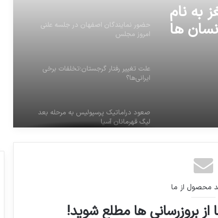
ز به نام
، انسان ها
حضور نمایندگان اصفهان در جلسه علنی
امروز مجلس
د داشت
علت تغییر رفتار گرجستان؛تخلفات برخی
ایرانی‌ها؟
صعود دراماتیک پرسپولیس به مرحله بعد
لیگ قهرمانان آسیا
احسان حدادی به مصاف غول‌های پرتاب
دیسک جهان خواهد رفت
د محصول از ما
استفان هاوکینگ که بود؟
 از بروزرسانی ها مطلع شوید!