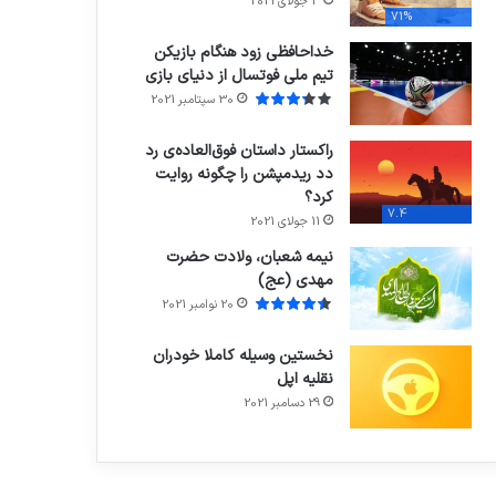
3 جولای 2021
71%
خداحافظی زود هنگام بازیکن
تیم ملی فوتسال از دنیای بازی
30 سپتامبر 2021
راکستار داستان فوق‌العاده‌ی رد
دد ریدمپشن را چگونه روایت
کرد؟
7.4
11 جولای 2021
نیمه شعبان، ولادت حضرت
مهدی (عج)
20 نوامبر 2021
نخستین وسیله کاملا خودران
نقلیه اپل
29 دسامبر 2021