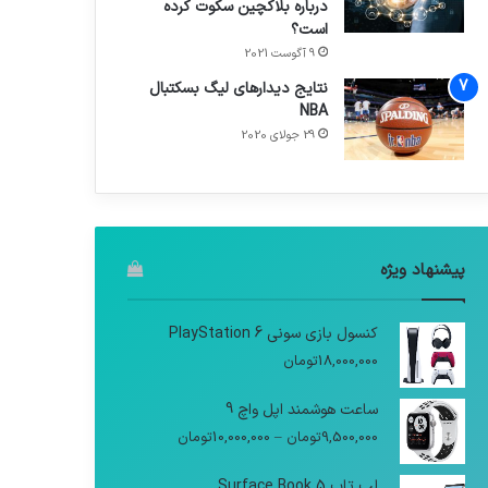
درباره بلاکچین سکوت کرده
است؟
9 آگوست 2021
نتایج دیدار‌های لیگ بسکتبال
NBA
29 جولای 2020
پیشنهاد ویژه
کنسول بازی سونی PlayStation 6
18,000,000
تومان
ساعت هوشمند اپل واچ 9
9,500,000
تومان
–
10,000,000
تومان
لپ تاپ Surface Book 5