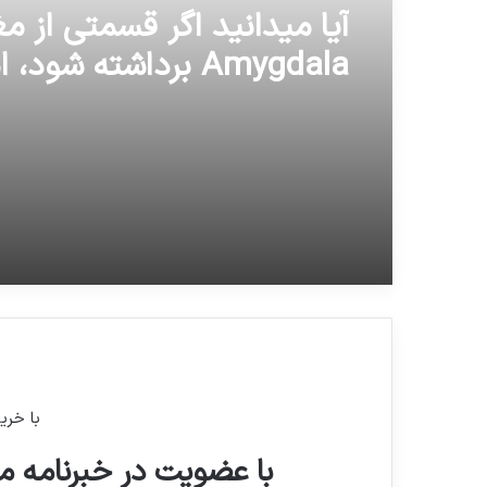
آيا ميدانيد اگر قسمتی از مغ
Amygdala برداشته شود
از هیچ چیزی ترس نخواهن
با خری
با عضویت در خبرنامه ما