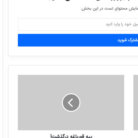
نمایش محتوای تست در این بخش.
پپه قورباغه درگذشت!