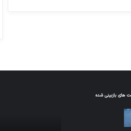
ورزش با ساعت هوشمند
عکاسی با طع
توسط ژاکت
توسط ژاکت
در دسامبر 12, 2022
در دسامبر 12, 2022
 های بازبینی شده
اف‌ای‌تی‌اف
به
احتمال
زیاد
در
مجمع