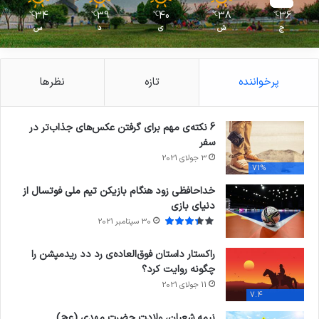
34
39
40
38
36
℃
℃
℃
℃
℃
ج
ش
ی
د
س
پرخواننده
تازه
نظرها
6 نکته‌ی مهم برای گرفتن عکس‌های جذاب‌تر در
سفر
3 جولای 2021
71%
خداحافظی زود هنگام بازیکن تیم ملی فوتسال از
دنیای بازی
30 سپتامبر 2021
راکستار داستان فوق‌العاده‌ی رد دد ریدمپشن را
چگونه روایت کرد؟
11 جولای 2021
7.4
نیمه شعبان، ولادت حضرت مهدی (عج)