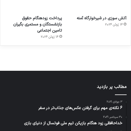
آماده
ی سفر
عکاسی
هدفون
ورزش با
برای
مجازی
با طعم
های
آتش سوزی در شیرخوارگاه آمنه
پرداخت زودهنگام حقوق
ساعت
کشف
…
2023
بازنشستگان و مستمری بگیران
16 ژوئن 2026
هوشمند
توسط
توسط
توسط
توسط
تامین اجتماعی
ژاکت
ژاکت
توسط
ژاکت
ژاکت
در
در
ژاکت
16 ژوئن 2026
در
در
دسامبر
دسامبر
در دسامبر
دسامبر
دسامبر
12, 2022
12, 2022
12, 2022
12, 2022
12, 2022
مطالب پر بازدید
3 جولای 2021
6 نکته‌ی مهم برای گرفتن عکس‌های جذاب‌تر در سفر
30 سپتامبر 2021
خداحافظی زود هنگام بازیکن تیم ملی فوتسال از دنیای بازی