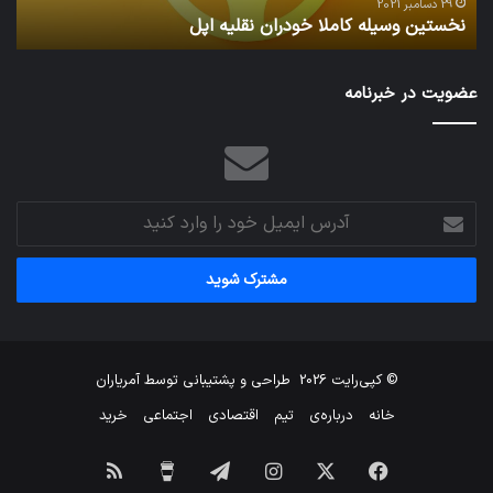
11 دسامبر 2021
له کاملا خودران نقلیه اپل
تدابیر زمانی خو
عضویت در خبرنامه
آدرس
ایمیل
خود
را
وارد
کنید
© کپی‌رایت 2026
طراحی و پشتیبانی توسط
آمریاران
خانه
درباره‌ی
تیم
اقتصادی
اجتماعی
خرید
فیس
X
اینستاگرام
تلگرام
برای
خوراک