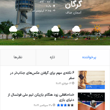
گرگان
39º - 28º
20%
3.25 کیلومتر/ساعت
آسمان صاف
35
35
34
37
39
℃
℃
℃
℃
℃
د
س
چ
پ
ج
پرخواننده
تازه
نظرها
6 نکته‌ی مهم برای گرفتن عکس‌های جذاب‌تر در
سفر
3 جولای 2021
71%
خداحافظی زود هنگام بازیکن تیم ملی فوتسال از
دنیای بازی
30 سپتامبر 2021