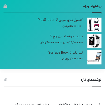
پیشنهاد ویژه
کنسول بازی سونی PlayStation 6
18,000,000
تومان
ساعت هوشمند اپل واچ 9
9,500,000
تومان
–
10,000,000
تومان
لپ تاپ Surface Book 5
70,000,000
تومان
نوشته‌های تازه