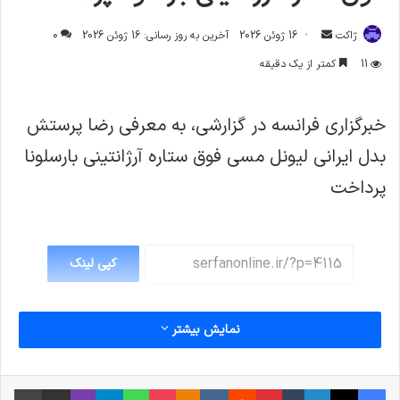
ارسال
ژاکت
16 ژوئن 2026
آخرین به روز رسانی: 16 ژوئن 2026
0
ایمیل
11
کمتر از یک دقیقه
خبرگزاری فرانسه در گزارشی، به معرفی رضا پرستش
بدل ایرانی لیونل مسی فوق ستاره آرژانتینی بارسلونا
پرداخت
کپی لینک
نمایش بیشتر
فیس بوک
X
لینکدین
‫تامبلر
‫پین‌ترست
‫رددیت
‫VKontakte
پاکت
واتس آپ
‫Odnoklassniki
تلگرام
وایبر
اشتراک گذاری از طریق ایمیل
چاپ