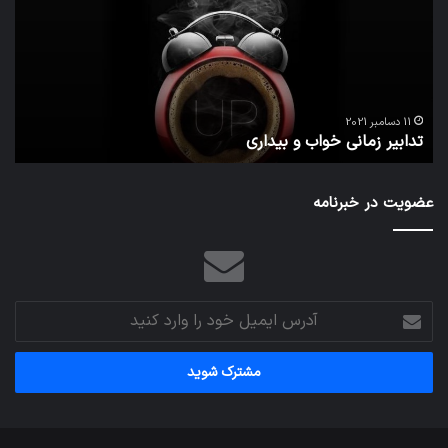
و
زیاد
بیداری
در
مج
تش
تص
ا
می‌
11 دسامبر 2021
تدابیر زمانی خواب و بیداری
م
عضویت در خبرنامه
آدرس
ایمیل
خود
را
وارد
کنید