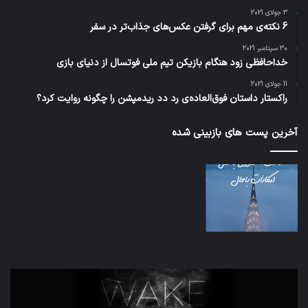
3 جولای 2021
6 نکته‌ی مهم برای گرفتن عکس‌های جذاب‌تر در سفر
30 سپتامبر 2021
خداحافظی زود هنگام بازیکن تیم ملی فوتسال از دنیای بازی
11 جولای 2021
راکستار داستان فوق‌العاده‌ی رد دد ریدمپشن را چگونه روایت کرد؟
آخرین پست های بازبینی شده
تدابیر
اف‌ا
زمانی
به
خواب
احت