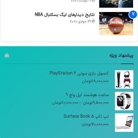
9 آگوست 2021
نتایج دیدار‌های لیگ بسکتبال NBA
29 جولای 2020
پیشنهاد ویژه
کنسول بازی سونی PlayStation 6
18,000,000
تومان
ساعت هوشمند اپل واچ 9
9,500,000
تومان
–
10,000,000
تومان
لپ تاپ Surface Book 5
70,000,000
تومان