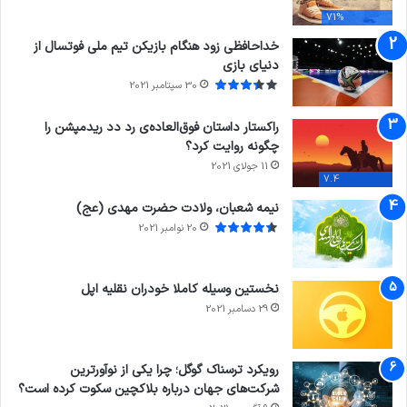
71%
خداحافظی زود هنگام بازیکن تیم ملی فوتسال از
دنیای بازی
30 سپتامبر 2021
راکستار داستان فوق‌العاده‌ی رد دد ریدمپشن را
چگونه روایت کرد؟
11 جولای 2021
7.4
نیمه شعبان، ولادت حضرت مهدی (عج)
20 نوامبر 2021
نخستین وسیله کاملا خودران نقلیه اپل
29 دسامبر 2021
رویکرد ترسناک گوگل؛ چرا یکی از نوآورترین
شرکت‌های جهان درباره بلاکچین سکوت کرده است؟