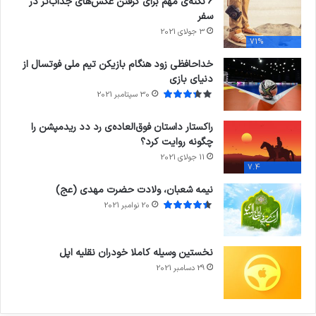
6 نکته‌ی مهم برای گرفتن عکس‌های جذاب‌تر در
سفر
3 جولای 2021
71%
خداحافظی زود هنگام بازیکن تیم ملی فوتسال از
دنیای بازی
30 سپتامبر 2021
راکستار داستان فوق‌العاده‌ی رد دد ریدمپشن را
چگونه روایت کرد؟
11 جولای 2021
7.4
نیمه شعبان، ولادت حضرت مهدی (عج)
20 نوامبر 2021
نخستین وسیله کاملا خودران نقلیه اپل
29 دسامبر 2021