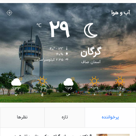
آب و هوا
29
℃
گرگان
40º - 29º
40%
2.35 کیلومتر/ساعت
آسمان صاف
33
34
36
39
40
℃
℃
℃
℃
℃
ی
د
س
چ
پ
پرخواننده
تازه
نظرها