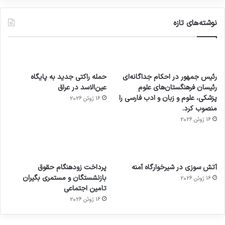
نوشته‌های تازه
رئیس جمهور در احکام جداگانه‌ای
حمله راکتی جدید به پایگاه
رئیسان فرهنگستان‌های علوم
عین‌الاسد در عراق
پزشکی، علوم و زبان و ادب فارسی را
16 ژوئن 2026
منصوب کرد.
16 ژوئن 2026
آماده
ی سفر
عکاسی
هدفون
ورزش با
برای
مجازی
با طعم
های
آتش سوزی در شیرخوارگاه آمنه
پرداخت زودهنگام حقوق
ساعت
کشف
…
2023
بازنشستگان و مستمری بگیران
16 ژوئن 2026
هوشمند
توسط
توسط
توسط
توسط
تامین اجتماعی
ژاکت
ژاکت
توسط
ژاکت
ژاکت
در
در
ژاکت
16 ژوئن 2026
در
در
دسامبر
دسامبر
در دسامبر
دسامبر
دسامبر
12, 2022
12, 2022
12, 2022
12, 2022
12, 2022