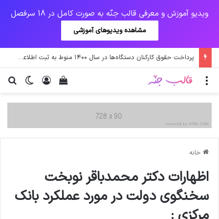
ویدیو آموزش و معرفی قالب جنّه به صورت کامل در 18 سرفصل
مشاهده ویدیوهای آموزشی
جهش آمریکایی کرونا و چالشی جدید برای واکسن/ آغاز توزیع واکسن از سوی اتحادیه کوواکس
منو
ورود
دیدن سبد خرید
تغییر پو
جس
خانه
اظهارات دکتر محمدباقر نوبخت
سخنگوی دولت در مورد عملکرد بانک
مرکزی :