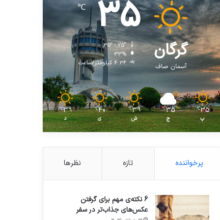
35
℃
گرگان
35º - 25º
33%
4.36 کیلومتر/ساعت
آسمان صاف
39
40
39
35
35
℃
℃
℃
℃
℃
پ
ج
ش
ی
د
پرخواننده
تازه
نظرها
6 نکته‌ی مهم برای گرفتن
عکس‌های جذاب‌تر در سفر