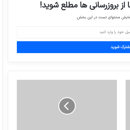
 از بروزرسانی ها مطلع شوید!
جنگنده های امریکایی، برای یک هواپیمای
مسافربری ایران ایجاد مزاحمت کردند
نمایش محتوای تست در این بخش.
نتایج پایانی بازی های شب گذشته لیگ
ملت های اروپا
درآمد شرکت های بزرگ فناوری در دنیا از چه
راهی است؟
یک باشگاه ورزشی درانگلیس،کلاس های
عجیبی با عنوان«Napercise»ابداع کرده که
ورزشکاران درآن فقط می‌خوابند!