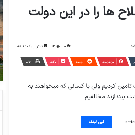
اح ها را در این دولت
0
13
کمتر از یک دقیقه
ر
‫پین‌ترست
‫رددیت
پاکت
چاپ
ت تامین کردیم ولی با کسانی که میخواهند به
ت بیندازند مخالفیم
جنگنده های امریکایی، برای یک هواپیمای
مسافربری ایران ایجاد مزاحمت کردند
کپی لینک