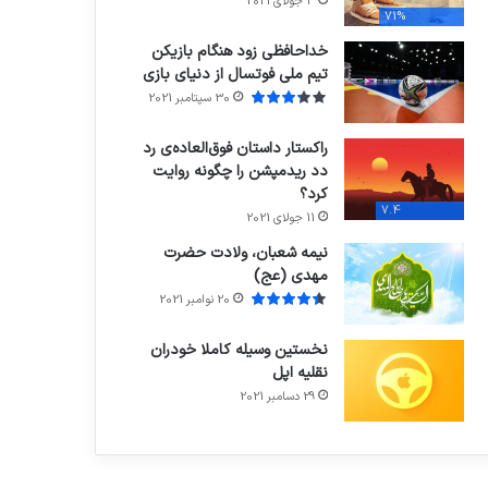
3 جولای 2021
71%
خداحافظی زود هنگام بازیکن
تیم ملی فوتسال از دنیای بازی
30 سپتامبر 2021
راکستار داستان فوق‌العاده‌ی رد
دد ریدمپشن را چگونه روایت
کرد؟
7.4
11 جولای 2021
نیمه شعبان، ولادت حضرت
مهدی (عج)
20 نوامبر 2021
نخستین وسیله کاملا خودران
نقلیه اپل
29 دسامبر 2021