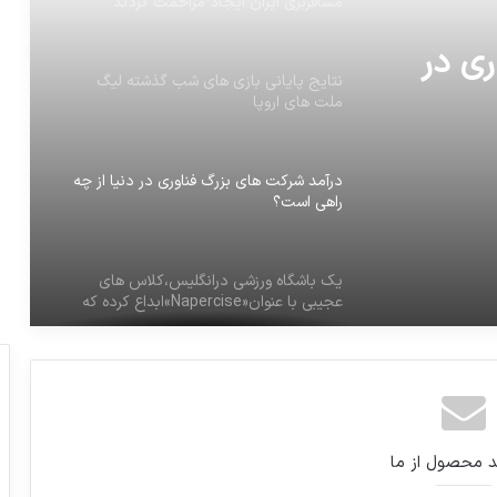
مسافربری ایران ایجاد مزاحمت کردند
ری در
نتایج پایانی بازی های شب گذشته لیگ
ملت های اروپا
درآمد شرکت های بزرگ فناوری در دنیا از چه
راهی است؟
یک باشگاه ورزشی درانگلیس،کلاس های
عجیبی با عنوان«Napercise»ابداع کرده که
ورزشکاران درآن فقط می‌خوابند!
نرخ آزاد ارز و سکه پنجشنبه , 16 آذر 1396
صادر شدن قرار کفالت برای بقایی
د محصول از ما