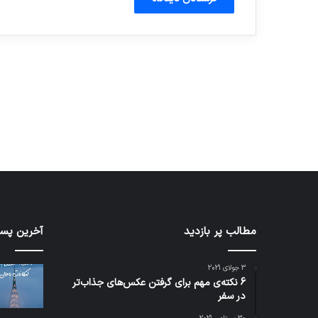
آماده برای کشف
ی سفر مجازی …
توسط ژاکت
توسط ژاکت
در دسامبر 12, 2022
در دسامبر 12, 2022
کدام
مطالب پر بازدید
نخستی
آخرین پست
برنامه‌های
وسیله
پیام‌رسان
کاملا
3 جولای 2021
اطلاعات
خودرا
6 نکته‌ی مهم برای گرفتن عکس‌های جذاب‌تر
کاربران
نقلیه
در سفر
را
اپل