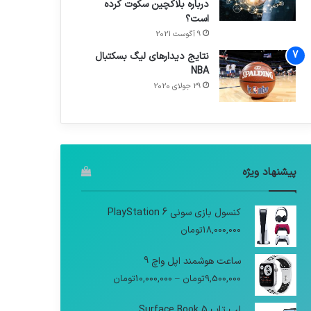
درباره بلاکچین سکوت کرده
است؟
9 آگوست 2021
نتایج دیدار‌های لیگ بسکتبال
NBA
29 جولای 2020
پیشنهاد ویژه
کنسول بازی سونی PlayStation 6
18,000,000
تومان
ساعت هوشمند اپل واچ 9
9,500,000
تومان
–
10,000,000
تومان
لپ تاپ Surface Book 5