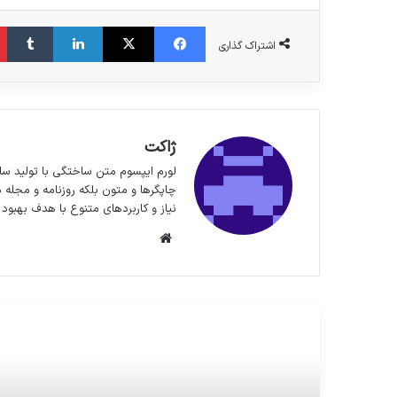
فیس بوک
X
لینکدین
‫تا
اشتراک گذاری
ژاکت
لورم ایپسوم متن ساختگی با تولید سا
چاپگرها و متون بلکه روزنامه و مجله 
نیاز و کاربردهای متنوع با هدف بهبود 
وبسایت
مطالعه بعدی