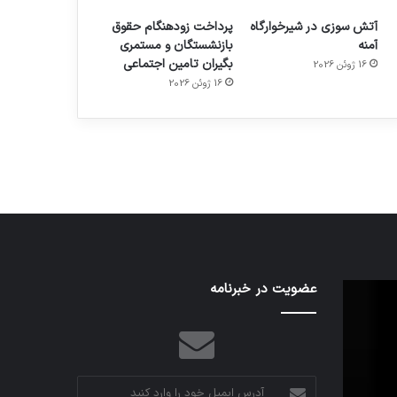
آتش سوزی در شیرخوارگاه
پرداخت زودهنگام حقوق
آمنه
بازنشستگان و مستمری
بگیران تامین اجتماعی
16 ژوئن 2026
م
هدفون های 2023
16 ژوئن 2026
توسط ژاکت
در دسامبر 12, 2022
اف‌ای‌تی‌اف
عضویت در خبرنامه
به
احتمال
زیاد
در
مجمع
آدرس