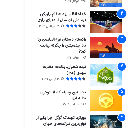
3 جولای 2021
71%
خداحافظی زود هنگام بازیکن
تیم ملی فوتسال از دنیای بازی
30 سپتامبر 2021
راکستار داستان فوق‌العاده‌ی رد
دد ریدمپشن را چگونه روایت
کرد؟
7.4
11 جولای 2021
نیمه شعبان، ولادت حضرت
مهدی (عج)
20 نوامبر 2021
نخستین وسیله کاملا خودران
نقلیه اپل
29 دسامبر 2021
رویکرد ترسناک گوگل؛ چرا یکی از
نوآورترین شرکت‌های جهان