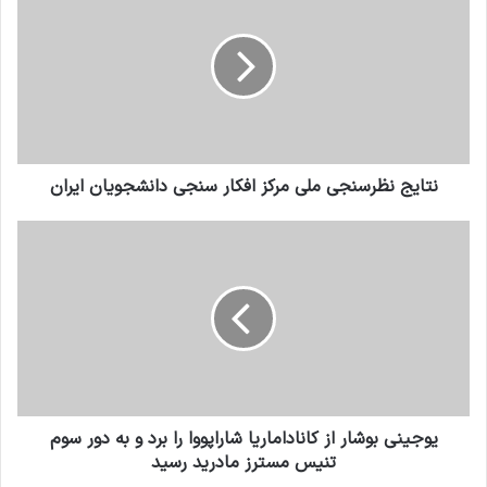
نتایج نظرسنجی ملی مرکز افکار سنجی دانشجویان ایران
يوجينى بوشار از كاناداماريا شاراپووا را برد و به دور سوم
تنيس مسترز مادريد رسيد