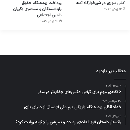
آتش سوزی در شیرخوارگاه آمنه
پرداخت زودهنگام حقوق
ساعت
کشف
…
2023
بازنشستگان و مستمری بگیران
16 ژوئن 2026
هوشمند
توسط
توسط
توسط
توسط
تامین اجتماعی
ژاکت
ژاکت
توسط
ژاکت
ژاکت
در
در
ژاکت
16 ژوئن 2026
در
در
دسامبر
دسامبر
در دسامبر
دسامبر
دسامبر
12, 2022
12, 2022
12, 2022
12, 2022
12, 2022
مطالب پر بازدید
3 جولای 2021
6 نکته‌ی مهم برای گرفتن عکس‌های جذاب‌تر در سفر
30 سپتامبر 2021
خداحافظی زود هنگام بازیکن تیم ملی فوتسال از دنیای بازی
11 جولای 2021
راکستار داستان فوق‌العاده‌ی رد دد ریدمپشن را چگونه روایت کرد؟