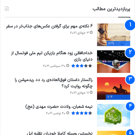
پربازدیدترین مطالب
6 نکته‌ی مهم برای گرفتن عکس‌های جذاب‌تر در سفر
3 جولای 2021
71%
خداحافظی زود هنگام بازیکن تیم ملی فوتسال از
دنیای بازی
30 سپتامبر 2021
راکستار داستان فوق‌العاده‌ی رد دد ریدمپشن را
چگونه روایت کرد؟
11 جولای 2021
7.4
نیمه شعبان، ولادت حضرت مهدی (عج)
20 نوامبر 2021
نخستین وسیله کاملا خودران نقلیه اپل