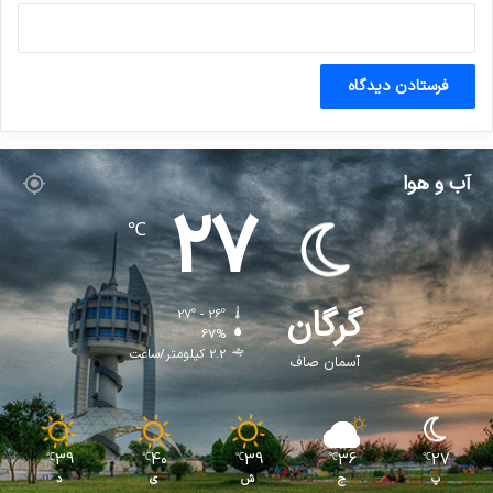
آب و هوا
27
℃
گرگان
27º - 26º
67%
2.2 کیلومتر/ساعت
آسمان صاف
39
40
39
36
27
℃
℃
℃
℃
℃
پ
ج
ش
ی
د