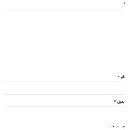
*
د
ی
د
گ
ا
ه
*
نام
*
ایمیل
*
وب‌ سایت