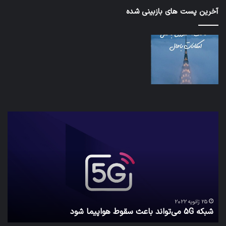
آخرین پست های بازبینی شده
شبکه
کدا
5G
برنا
می‌تواند
پیا
باعث
اطل
سقوط
کارب
هواپیما
را
شود
واقع
امن
ک
نگه
25 ژانویه 2022
شبکه 5G می‌تواند باعث سقوط هواپیما شود
م
می‌