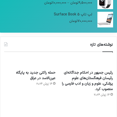
9,500,000
تومان
–
10,000,000
تومان
لپ تاپ Surface Book 5
70,000,000
تومان
نوشته‌های تازه
رئیس جمهور در احکام جداگانه‌ای
حمله راکتی جدید به پایگاه
رئیسان فرهنگستان‌های علوم
عین‌الاسد در عراق
پزشکی، علوم و زبان و ادب فارسی را
16 ژوئن 2026
منصوب کرد.
16 ژوئن 2026
آماده
ی سفر
عکاسی
هدفون
ورزش با
برای
مجازی
با طعم
های