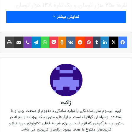
نفره؛ ۲۵۰ هزار تومان و یک نفره ۱۴۸ هزار تومان
است.
نمایش بیشتر
▪️خانواده‌هایی که درآمد آنها بدون یارانه نقدی که
فیس بوک
X
لینکدین
‫تامبلر
‫پین‌ترست
‫رددیت
‫VKontakte
پاکت
واتس آپ
‫Odnoklassniki
تلگرام
وایبر
اشتراک گذاری از طریق ایمیل
چاپ
می‌گیرند کمتر از میزان فوق است، ابتدا در سامانه
وزارت تعاون، کار و رفاه اجتماعی
WWW.SAMANEHREFAH.IR ثبت نام و پس از
بازرسی میدانی از محل زندگی تحت پوشش سازمان
بهزستی قرار می‌گیرند.
نوشته های مشابه
ژاکت
لورم ایپسوم متن ساختگی با تولید سادگی نامفهوم از صنعت چاپ و با
استفاده از طراحان گرافیک است. چاپگرها و متون بلکه روزنامه و مجله در
6 نکته‌ی مهم برای گرفتن عکس‌های
ستون و سطرآنچنان که لازم است و برای شرایط فعلی تکنولوژی مورد نیاز و
کاربردهای متنوع با هدف بهبود ابزارهای کاربردی می باشد.
جذاب‌تر در سفر