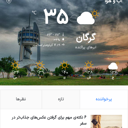
آب و هوا
35
℃
گرگان
36º - 27º
36%
4.19 کیلومتر/ساعت
ابرهای پراکنده
34
39
40
38
36
℃
℃
℃
℃
℃
ج
ش
ی
د
س
پرخواننده
تازه
نظرها
6 نکته‌ی مهم برای گرفتن عکس‌های جذاب‌تر در
سفر