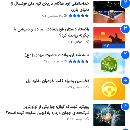
خداحافظی زود هنگام بازیکن تیم ملی فوتسال از
دنیای بازی
30 سپتامبر 2021
راکستار داستان فوق‌العاده‌ی رد دد ریدمپشن را
چگونه روایت کرد؟
11 جولای 2021
7.4
نیمه شعبان، ولادت حضرت مهدی (عج)
20 نوامبر 2021
نخستین وسیله کاملا خودران نقلیه اپل
29 دسامبر 2021
رویکرد ترسناک گوگل؛ چرا یکی از نوآورترین
شرکت‌های جهان درباره بلاکچین سکوت کرده است؟
9 آگوست 2021