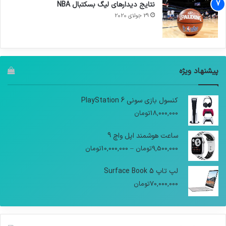
نتایج دیدار‌های لیگ بسکتبال NBA
29 جولای 2020
پیشنهاد ویژه
کنسول بازی سونی PlayStation 6
18,000,000
تومان
ساعت هوشمند اپل واچ 9
9,500,000
تومان
–
10,000,000
تومان
لپ تاپ Surface Book 5
70,000,000
تومان