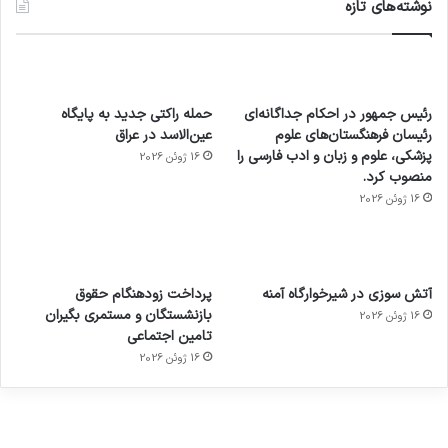
نوشته‌های تازه
رئیس جمهور در احکام جداگانه‌ای
حمله راکتی جدید به پایگاه
رئیسان فرهنگستان‌های علوم
عین‌الاسد در عراق
پزشکی، علوم و زبان و ادب فارسی را
16 ژوئن 2026
منصوب کرد.
16 ژوئن 2026
آماده
ی سفر
عکاسی
هدفون
ورزش با
برای
مجازی
با طعم
های
آتش سوزی در شیرخوارگاه آمنه
پرداخت زودهنگام حقوق
ساعت
کشف
…
2023
بازنشستگان و مستمری بگیران
16 ژوئن 2026
هوشمند
توسط
توسط
توسط
توسط
تامین اجتماعی
ژاکت
ژاکت
توسط
ژاکت
ژاکت
در
در
ژاکت
16 ژوئن 2026
در
در
دسامبر
دسامبر
در دسامبر
دسامبر
دسامبر
12, 2022
12, 2022
12, 2022
12, 2022
12, 2022