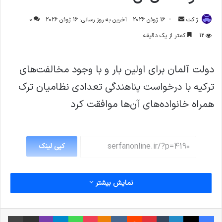
ارسال
ژاکت
16 ژوئن 2026
آخرین به روز رسانی: 16 ژوئن 2026
0
ایمیل
12
کمتر از یک دقیقه
دولت آلمان برای اولین بار و با وجود مخالفت‌های
ترکیه با درخواست پناهندگی تعدادی نظامیان ترک
همراه خانواده‌های آن‌ها موافقت کرد
کپی لینک
نمایش بیشتر
فیس بوک
X
لینکدین
‫تامبلر
‫پین‌ترست
‫رددیت
‫VKontakte
پاکت
واتس آپ
‫Odnoklassniki
تلگرام
وایبر
اشتراک گذاری از طریق ایمیل
چاپ