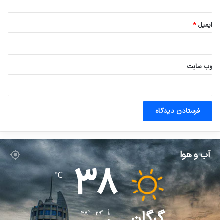
ایمیل
*
وب‌ سایت
آب و هوا
38
℃
گرگان
38º - 29º