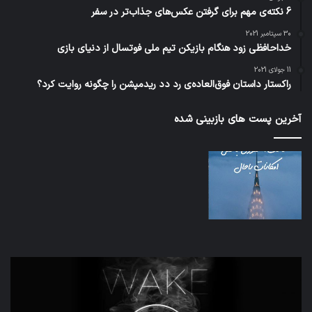
6 نکته‌ی مهم برای گرفتن عکس‌های جذاب‌تر در سفر
30 سپتامبر 2021
خداحافظی زود هنگام بازیکن تیم ملی فوتسال از دنیای بازی
11 جولای 2021
راکستار داستان فوق‌العاده‌ی رد دد ریدمپشن را چگونه روایت کرد؟
آخرین پست های بازبینی شده
اف‌ای‌تی‌اف
شبک
به
5G
احتمال
می‌
زیاد
باع