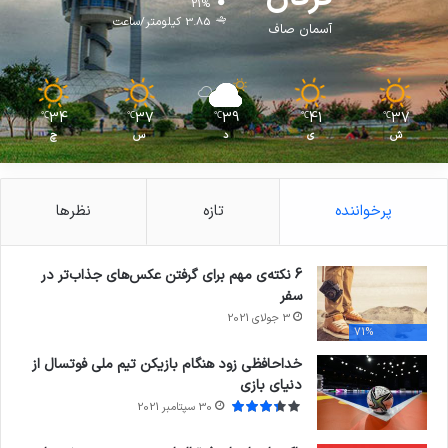
21%
3.85 کیلومتر/ساعت
آسمان صاف
34
37
39
41
37
℃
℃
℃
℃
℃
ش
ی
د
س
چ
پرخواننده
تازه
نظرها
6 نکته‌ی مهم برای گرفتن عکس‌های جذاب‌تر در
سفر
3 جولای 2021
71%
خداحافظی زود هنگام بازیکن تیم ملی فوتسال از
دنیای بازی
30 سپتامبر 2021