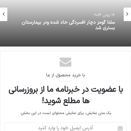
16 ژوئن 2026
فرش “محتشم امضادار” با قدمت 150 سال، به قیمت
16 ژوئن 2026
هشت و نیم میلیارد تومان
سلنا گومز دچار افسردگی حاد شده ودر بیمارستان
بستری شد
با خرید محصول از ما
با عضویت در خبرنامه ما از بروزرسانی
ها مطلع شوید!
یک متن نمایش، برای نمایش محتوای تست در این بخش.
آدرس
ایمیل