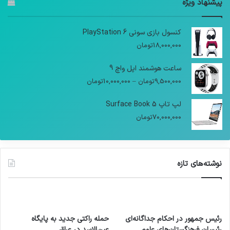
پیشنهاد ویژه
کنسول بازی سونی PlayStation 6
18,000,000
تومان
ساعت هوشمند اپل واچ 9
9,500,000
تومان
–
10,000,000
تومان
لپ تاپ Surface Book 5
70,000,000
تومان
نوشته‌های تازه
رئیس جمهور در احکام جداگانه‌ای
حمله راکتی جدید به پایگاه
رئیسان فرهنگستان‌های علوم
عین‌الاسد در عراق