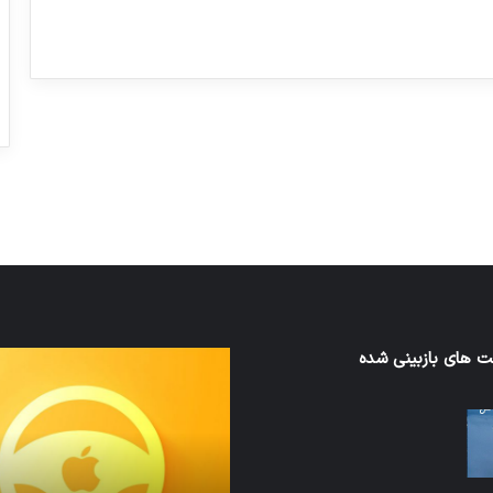
ورزش با ساعت هوشمند
عکاسی با طع
توسط ژاکت
توسط ژاکت
در دسامبر 12, 2022
در دسامبر 12, 2022
 های بازبینی شده
نخستین
های
وسیله
سان
کاملا
ت
خودران
نقلیه
اپل