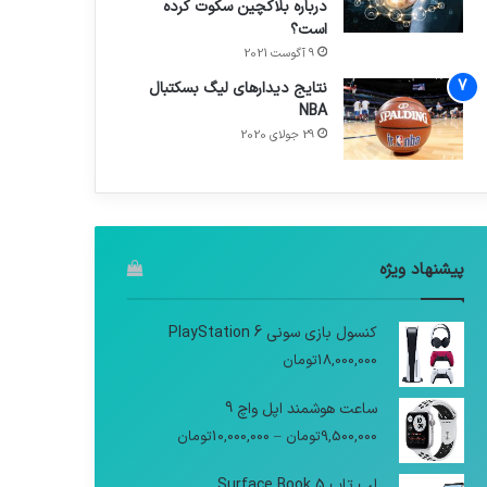
درباره بلاکچین سکوت کرده
است؟
9 آگوست 2021
نتایج دیدار‌های لیگ بسکتبال
NBA
29 جولای 2020
پیشنهاد ویژه
کنسول بازی سونی PlayStation 6
18,000,000
تومان
ساعت هوشمند اپل واچ 9
9,500,000
تومان
–
10,000,000
تومان
لپ تاپ Surface Book 5