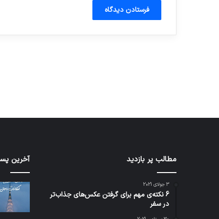
آماده برای کشف
ی سفر مجازی …
توسط ژاکت
توسط ژاکت
در دسامبر 12, 2022
در دسامبر 12, 2022
شبکه
مطالب پر بازدید
کدام
آخرین پست
5G
برنامه‌
می‌تواند
پیام‌ر
3 جولای 2021
باعث
اطلاعا
6 نکته‌ی مهم برای گرفتن عکس‌های جذاب‌تر
سقوط
کاربران
در سفر
هواپیما
را