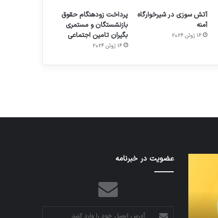
آتش سوزی در شیرخوارگاه
پرداخت زودهنگام حقوق
آمنه
بازنشستگان و مستمری
بگیران تامین اجتماعی
16 ژوئن 2026
م
هدفون های 2023
16 ژوئن 2026
توسط ژاکت
در دسامبر 12, 2022
تدابیر
عضویت در خبرنامه
اف‌ای‌تی‌اف
زمانی
به
خواب
احتمال
و
زیاد
بیداری
در
مجمع
آدرس