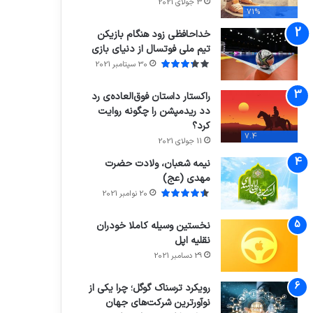
3 جولای 2021
71%
خداحافظی زود هنگام بازیکن
تیم ملی فوتسال از دنیای بازی
30 سپتامبر 2021
راکستار داستان فوق‌العاده‌ی رد
دد ریدمپشن را چگونه روایت
کرد؟
7.4
11 جولای 2021
نیمه شعبان، ولادت حضرت
مهدی (عج)
20 نوامبر 2021
نخستین وسیله کاملا خودران
نقلیه اپل
29 دسامبر 2021
رویکرد ترسناک گوگل؛ چرا یکی از
نوآورترین شرکت‌های جهان