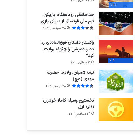
3 جولای 2021
71%
خداحافظی زود هنگام بازیکن
تیم ملی فوتسال از دنیای بازی
30 سپتامبر 2021
راکستار داستان فوق‌العاده‌ی رد
دد ریدمپشن را چگونه روایت
کرد؟
7.4
11 جولای 2021
نیمه شعبان، ولادت حضرت
مهدی (عج)
20 نوامبر 2021
نخستین وسیله کاملا خودران
نقلیه اپل
29 دسامبر 2021