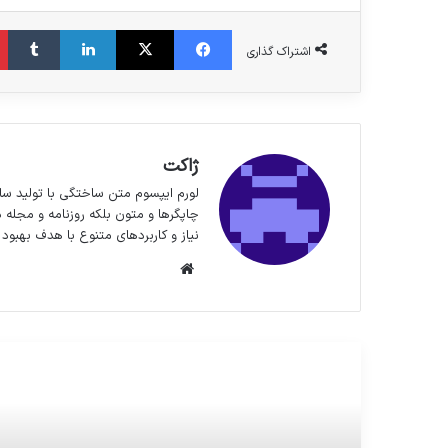
فیس بوک
X
لینکدین
‫تا
اشتراک گذاری
ژاکت
لورم ایپسوم متن ساختگی با تولید سا
چاپگرها و متون بلکه روزنامه و مجله 
نیاز و کاربردهای متنوع با هدف بهبود 
وبسایت
مطالعه بعدی