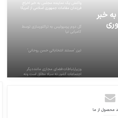
واکنش یک نماینده مجلس به خبر اخراج
فرزندان مقامات جمهوری اسلامی از آمریکا
ه خبر
وری
گل دوم پرسپولیس به تراکتورسازی توسط
کامیابی نیا
تیزر ‘مستند انتخاباتی حسن روحانی’
وزیرارتباطات:فضای مجازی ماننددیگر
اجتماعات کشور،نه سیاه مطلق است ونه
سفید
در سال اخیر میزان کمک‌های مردمی به
کمیته امداد تقریبا ۲برابر شده
د محصول از ما
برنج کته شده دارای ویتامین B بیشتری