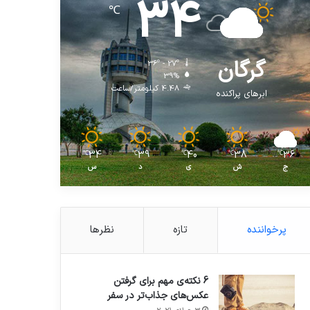
34
℃
گرگان
36º - 27º
39%
4.48 کیلومتر/ساعت
ابرهای پراکنده
34
39
40
38
36
℃
℃
℃
℃
℃
ج
ش
ی
د
س
پرخواننده
تازه
نظرها
6 نکته‌ی مهم برای گرفتن
عکس‌های جذاب‌تر در سفر