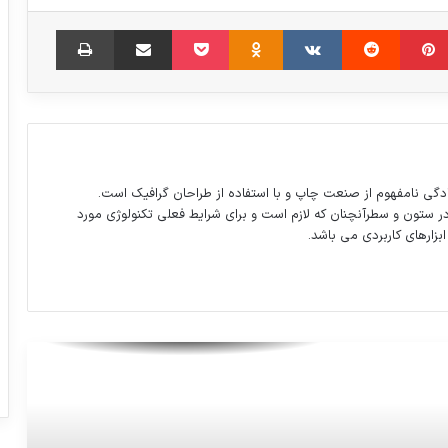
گل دوم پرسپولیس به تراکتورسازی توسط
مبلر
‫پین‌ترست
‫رددیت
‫VKontakte
‫Odnoklassniki
پاکت
اشتراک گذاری از طریق ایمیل
چاپ
کامیابی نیا
تیزر ‘مستند انتخاباتی حسن روحانی’
وزیرارتباطات:فضای مجازی ماننددیگر
دگی نامفهوم از صنعت چاپ و با استفاده از طراحان گرافیک است.
اجتماعات کشور،نه سیاه مطلق است ونه
در ستون و سطرآنچنان که لازم است و برای شرایط فعلی تکنولوژی مورد
سفید
ابزارهای کاربردی می باشد.
در سال اخیر میزان کمک‌های مردمی به
کمیته امداد تقریبا ۲برابر شده
برنج کته شده دارای ویتامین B بیشتری
نسبت به بقیه میباشد.