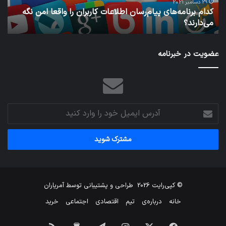
امن
29 دسامبر 2021
کدام برنامه‌های پیام‌رسان اطلاعات کاربران را واقعا امن نگه
نگه
می‌دارند؟
ن
می‌دارند؟
عضویت در خبرنامه
آدرس
ایمیل
خود
را
وارد
کنید
© کپی‌رایت 2026
طراحی و پشتیبانی توسط
آمریاران
خانه
درباره‌ی
تیم
اقتصادی
اجتماعی
خرید