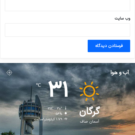
وب‌ سایت
آب و هوا
31
℃
گرگان
38º - 30º
56%
1.79 کیلومتر/ساعت
آسمان صاف