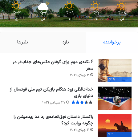
34
36
39
41
38
℃
℃
℃
℃
℃
ش
ی
د
س
چ
پرخواننده
تازه
نظرها
6 نکته‌ی مهم برای گرفتن عکس‌های جذاب‌تر در
سفر
3 جولای 2021
71%
خداحافظی زود هنگام بازیکن تیم ملی فوتسال از
دنیای بازی
30 سپتامبر 2021
راکستار داستان فوق‌العاده‌ی رد دد ریدمپشن را
چگونه روایت کرد؟
11 جولای 2021
7.4