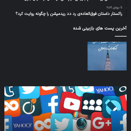
11 جولای 2021
راکستار داستان فوق‌العاده‌ی رد دد ریدمپشن را چگونه روایت کرد؟
آخرین پست های بازبینی شده
کدام
نخس
برنامه‌های
وسی
پیام‌رسان
کامل
اطلاعات
خود
کاربران
نقلی
را
اپل
واقعا