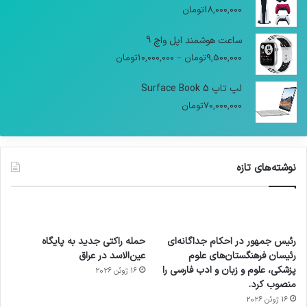
18,000,000
تومان
ساعت هوشمند اپل واچ 9
9,500,000
تومان
–
10,000,000
تومان
لپ تاپ Surface Book 5
70,000,000
تومان
نوشته‌های تازه
رئیس جمهور در احکام جداگانه‌ای
حمله راکتی جدید به پایگاه
رئیسان فرهنگستان‌های علوم
عین‌الاسد در عراق
پزشکی، علوم و زبان و ادب فارسی را
16 ژوئن 2026
منصوب کرد.
16 ژوئن 2026