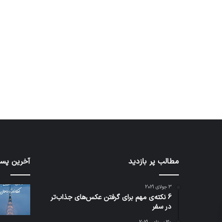
آماده برای کشف
ی سفر مجازی …
توسط ژاکت
توسط ژاکت
در دسامبر 12, 2022
در دسامبر 12, 2022
مطالب پر بازدید
نخستین
تد
آخرین پست
وسیله
زم
کاملا
خ
3 جولای 2021
خودران
و
6 نکته‌ی مهم برای گرفتن عکس‌های جذاب‌تر
نقلیه
بی
در سفر
اپل