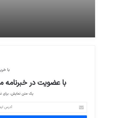
جشن حافظ
ويژه خبري شبکه 2 سيما
با خری
با عضویت در خبرنامه ما
یک متن نمایش، برای 
آدرس
ایمیل
خود