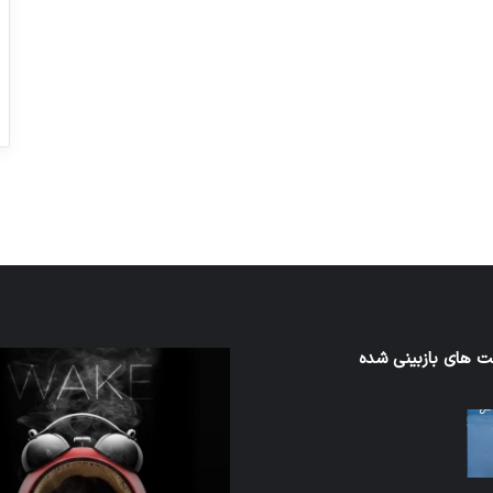
ورزش با ساعت هوشمند
عکاسی با طع
توسط ژاکت
توسط ژاکت
در دسامبر 12, 2022
در دسامبر 12, 2022
ابیر
 های بازبینی شده
اف‌ای‌تی‌اف
انی
به
واب
احتمال
زیاد
داری
در
مجمع