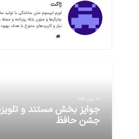
ژاکت
لورم ایپسوم متن ساختگی با تولید سا
چاپگرها و متون بلکه روزنامه و مجله 
نیاز و کاربردهای متنوع با هدف بهبود 
وبسایت
مطالعه بعدی
16 ژوئن 2026
16 ژوئن 2026
جوايز بخش مستند و تلويز
محمدجواد ظريف مهمان گف