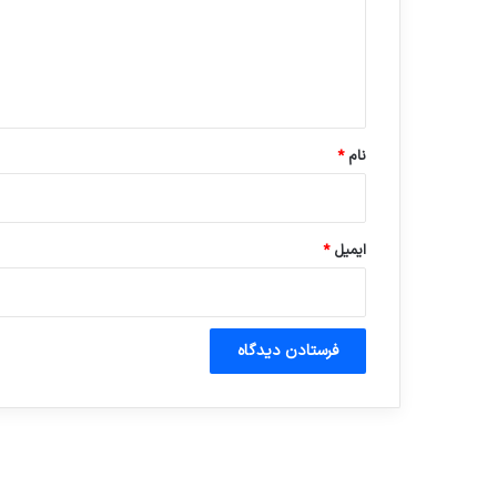
گ
ا
ه
*
نام
*
ایمیل
*