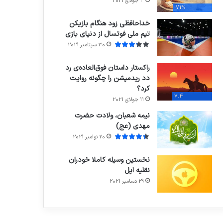
3 جولای 2021
71%
خداحافظی زود هنگام بازیکن
تیم ملی فوتسال از دنیای بازی
30 سپتامبر 2021
راکستار داستان فوق‌العاده‌ی رد
دد ریدمپشن را چگونه روایت
کرد؟
7.4
11 جولای 2021
نیمه شعبان، ولادت حضرت
مهدی (عج)
20 نوامبر 2021
نخستین وسیله کاملا خودران
نقلیه اپل
29 دسامبر 2021