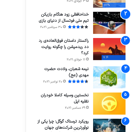
3 جولای 2021
71%
خداحافظی زود هنگام بازیکن
تیم ملی فوتسال از دنیای بازی
30 سپتامبر 2021
راکستار داستان فوق‌العاده‌ی رد
دد ریدمپشن را چگونه روایت
کرد؟
7.4
11 جولای 2021
نیمه شعبان، ولادت حضرت
مهدی (عج)
20 نوامبر 2021
نخستین وسیله کاملا خودران
نقلیه اپل
29 دسامبر 2021
رویکرد ترسناک گوگل؛ چرا یکی از
نوآورترین شرکت‌های جهان