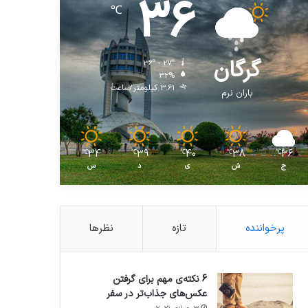
36
℃
گرگان
36º - 27º
32%
3.61 کیلومتر/ساعت
باران نرم
34
39
40
38
36
℃
℃
℃
℃
℃
ج
ش
ی
د
س
پرخواننده
تازه
نظرها
6 نکته‌ی مهم برای گرفتن
عکس‌های جذاب‌تر در سفر