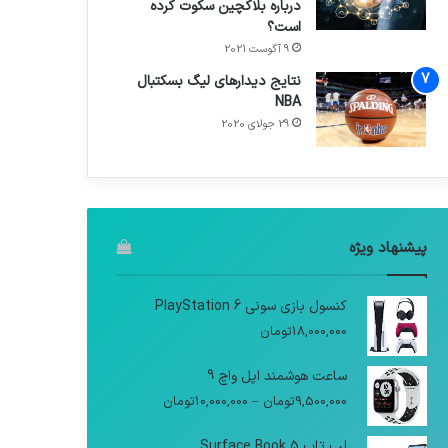
درباره بلاکچین سکوت کرده
است؟
9 آگوست 2021
نتایج دیدار‌های لیگ بسکتبال
NBA
29 جولای 2020
پیشنهاد ویژه
کنسول بازی سونی PlayStation 6
18,000,000
تومان
ساعت هوشمند اپل واچ 9
9,500,000
تومان
–
10,000,000
تومان
لپ تاپ Surface Book 5