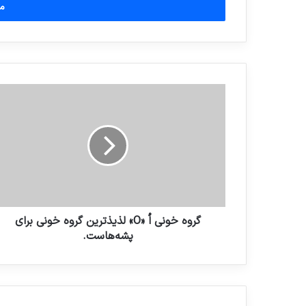
را
وارد
کنید
گروه خونی اُ «O» لذیذترین گروه خونی برای
پشه‌هاست‌.