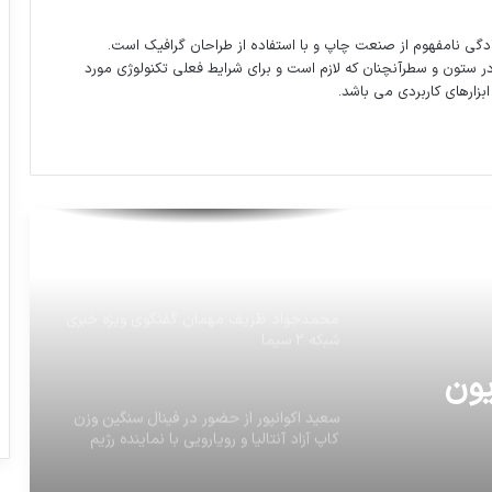
ترکیب تیم پرسپولیس مقابل الوصل
دگی نامفهوم از صنعت چاپ و با استفاده از طراحان گرافیک است.
در ستون و سطرآنچنان که لازم است و برای شرایط فعلی تکنولوژی مورد
طرز تهيه همبرگر پشه در افريقا
ابزارهای کاربردی می باشد.
جوايز بخش مستند و تلويزيون جشن حافظ
محمدجواد ظريف مهمان گفتگوي ويژه خبري
شبکه 2 سيما
سعيد اكوانپور از حضور در فينال سنگين وزن
كاپ آزاد آنتاليا و رويارویی با نماينده رژيم
صهيونيستی امتناع ورزيد.
احتمال رنگ چشم فرزند بر اساس رنگ چشم
يون
پدر مادر
تگوي