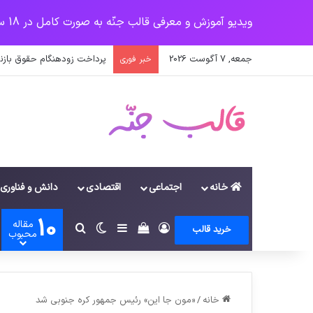
ویدیو آموزش و معرفی قالب جنّه به صورت کامل در 18 سرفصل
جمعه, 7 آگوست 2026
پرداخت زودهنگام حقوق بازن
خبر فوری
خانه
اجتماعی
اقتصادی
دانش و فناوری
10
مقاله
ورود
سایدبار
دیدن سبد خرید
تغییر پوسته
جستجو برای
خرید قالب
محبوب
خانه
/
«مون جا اين» رئيس جمهور کره جنوبي شد