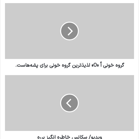
گروه خونی اُ «O» لذیذترین گروه خونی برای پشه‌هاست‌.
ویدیو/ سکانس خاطره انگیز برره