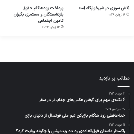
ورزش با
برای
مجازی
با طعم
های
آتش سوزی در شیرخوارگاه آمنه
پرداخت زودهنگام حقوق
ساعت
کشف
…
2023
بازنشستگان و مستمری بگیران
16 ژوئن 2026
هوشمند
توسط
توسط
توسط
توسط
تامین اجتماعی
ژاکت
ژاکت
توسط
ژاکت
ژاکت
در
در
ژاکت
16 ژوئن 2026
در
در
دسامبر
دسامبر
در دسامبر
دسامبر
دسامبر
12, 2022
12, 2022
12, 2022
12, 2022
12, 2022
مطالب پر بازدید
3 جولای 2021
6 نکته‌ی مهم برای گرفتن عکس‌های جذاب‌تر در سفر
30 سپتامبر 2021
خداحافظی زود هنگام بازیکن تیم ملی فوتسال از دنیای بازی
11 جولای 2021
راکستار داستان فوق‌العاده‌ی رد دد ریدمپشن را چگونه روایت کرد؟