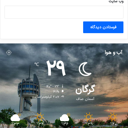
وب‌ سایت
آب و هوا
29
℃
گرگان
40º - 29º
41%
2.07 کیلومتر/ساعت
آسمان صاف
33
34
36
39
40
℃
℃
℃
℃
℃