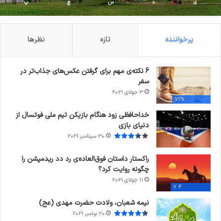
ی
د
س
چ
پ
پرخواننده
تازه
نظرها
6 نکته‌ی مهم برای گرفتن عکس‌های جذاب‌تر در
سفر
3 جولای 2021
71%
خداحافظی زود هنگام بازیکن تیم ملی فوتسال از
دنیای بازی
30 سپتامبر 2021
راکستار داستان فوق‌العاده‌ی رد دد ریدمپشن را
چگونه روایت کرد؟
11 جولای 2021
7.4
نیمه شعبان، ولادت حضرت مهدی (عج)
20 نوامبر 2021