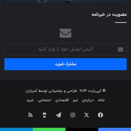
عضویت در خبرنامه
آدرس
ایمیل
خود
را
وارد
کنید
© کپی‌رایت 2026
طراحی و پشتیبانی توسط
آمریاران
خانه
درباره‌ی
تیم
اقتصادی
اجتماعی
خرید
فیس
X
اینستاگرام
تلگرام
برای
خوراک
بوک
من