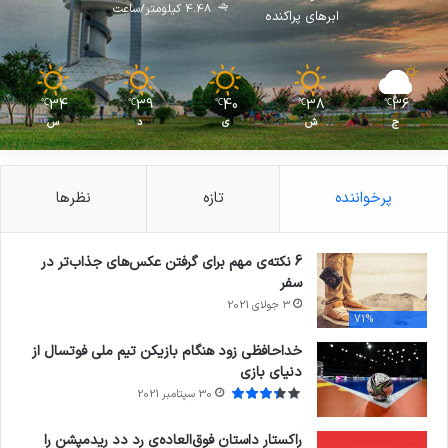
4.48 کیلومتر/ساعت
ابرهای پراکنده
34
39
40
38
36
℃
℃
℃
℃
℃
ج
ش
ی
د
س
پرخواننده
تازه
نظرها
6 نکته‌ی مهم برای گرفتن عکس‌های جذاب‌تر در
سفر
3 جولای 2021
71%
خداحافظی زود هنگام بازیکن تیم ملی فوتسال از
دنیای بازی
30 سپتامبر 2021
راکستار داستان فوق‌العاده‌ی رد دد ریدمپشن را