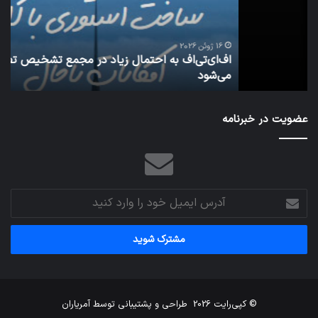
در
سق
مجمع
هوا
تشخیص
شود
تصویب
16 ژوئن 2026
اف‌ای‌تی‌اف به احتمال زیاد در مجمع تشخیص تصویب
می‌شود
می‌شود
شبکه 
عضویت در خبرنامه
آدرس
ایمیل
خود
را
وارد
کنید
© کپی‌رایت 2026
طراحی و پشتیبانی توسط
آمریاران