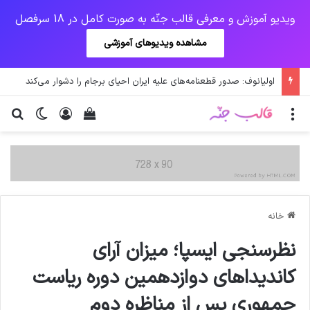
ویدیو آموزش و معرفی قالب جنّه به صورت کامل در 18 سرفصل
مشاهده ویدیوهای آموزشی
فال روز پنج شنبه 14 اسفند 1399
منو
ورود
دیدن سبد خرید
تغییر پو
جس
خانه
نظرسنجی ایسپا؛ میزان آرای
کاندیداهای دوازدهمین دوره ریاست
جمهوری پس از مناظره دوم