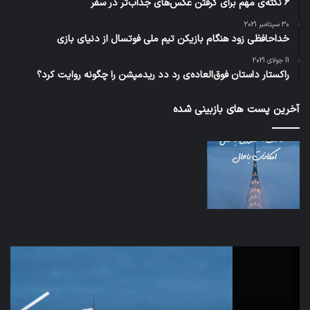
6 نکته‌ی مهم برای گرفتن عکس‌های جذاب‌تر در سفر
30 سپتامبر 2021
خداحافظی زود هنگام بازیکن تیم ملی فوتسال از دنیای بازی
11 جولای 2021
راکستار داستان فوق‌العاده‌ی رد دد ریدمپشن را چگونه روایت کرد؟
آخرین پست های بازبینی شده
اف‌ای‌تی‌اف
شبک
به
5G
احتمال
می‌
زیاد
باع