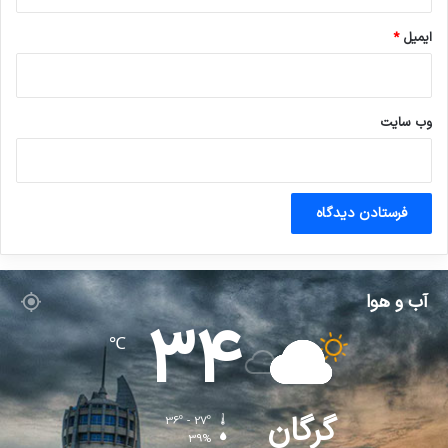
ایمیل
*
وب‌ سایت
آب و هوا
34
℃
گرگان
36º - 27º
39%