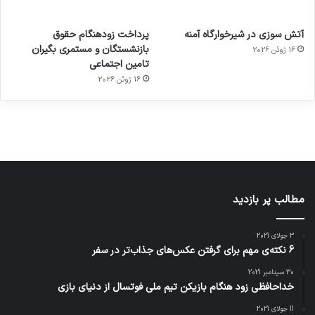
آماده
ی سفر
عکاسی
هدفون
ورزش با
برای
مجازی
با طعم
های
آتش سوزی در شیرخوارگاه آمنه
پرداخت زودهنگام حقوق
ساعت
کشف
…
2023
بازنشستگان و مستمری بگیران
16 ژوئن 2026
هوشمند
توسط
توسط
توسط
توسط
تامین اجتماعی
ژاکت
ژاکت
توسط
ژاکت
ژاکت
در
در
ژاکت
16 ژوئن 2026
در
در
دسامبر
دسامبر
در دسامبر
دسامبر
دسامبر
12, 2022
12, 2022
12, 2022
12, 2022
12, 2022
مطالب پر بازدید
3 جولای 2021
6 نکته‌ی مهم برای گرفتن عکس‌های جذاب‌تر در سفر
30 سپتامبر 2021
خداحافظی زود هنگام بازیکن تیم ملی فوتسال از دنیای بازی
11 جولای 2021