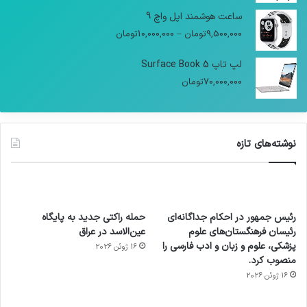
ساعت هوشمند اپل واچ 9
9,500,000
تومان
–
10,000,000
تومان
لپ تاپ Surface Book 5
70,000,000
تومان
نوشته‌های تازه
رئیس جمهور در احکام جداگانه‌ای
حمله راکتی جدید به پایگاه
رئیسان فرهنگستان‌های علوم
عین‌الاسد در عراق
پزشکی، علوم و زبان و ادب فارسی را
16 ژوئن 2026
منصوب کرد.
16 ژوئن 2026