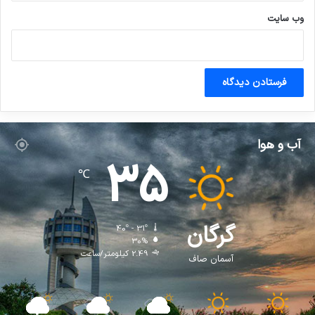
وب‌ سایت
آب و هوا
35
℃
گرگان
40º - 31º
30%
2.49 کیلومتر/ساعت
آسمان صاف