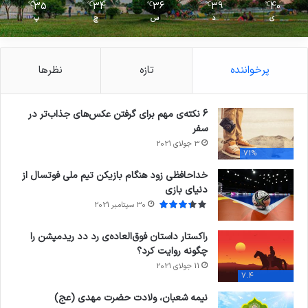
35
34
36
39
40
℃
℃
℃
℃
℃
ی
د
س
چ
پ
پرخواننده
تازه
نظرها
6 نکته‌ی مهم برای گرفتن عکس‌های جذاب‌تر در
سفر
3 جولای 2021
71%
خداحافظی زود هنگام بازیکن تیم ملی فوتسال از
دنیای بازی
30 سپتامبر 2021
راکستار داستان فوق‌العاده‌ی رد دد ریدمپشن را
چگونه روایت کرد؟
11 جولای 2021
7.4
نیمه شعبان، ولادت حضرت مهدی (عج)