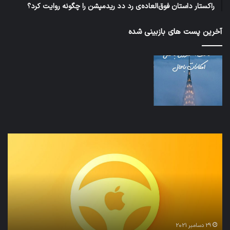
راکستار داستان فوق‌العاده‌ی رد دد ریدمپشن را چگونه روایت کرد؟
آخرین پست های بازبینی شده
نخستین
تداب
وسیله
زما
کاملا
خوا
خودران
و
نقلیه
بید
اپل
29 دسامبر 2021