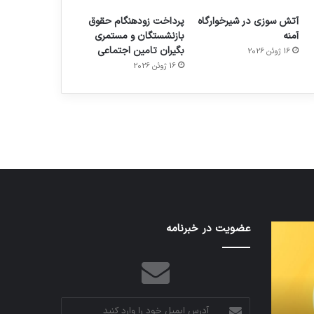
آتش سوزی در شیرخوارگاه
پرداخت زودهنگام حقوق
آمنه
بازنشستگان و مستمری
بگیران تامین اجتماعی
16 ژوئن 2026
م
هدفون های 2023
16 ژوئن 2026
توسط ژاکت
در دسامبر 12, 2022
تدابیر
عضویت در خبرنامه
اف‌ای‌تی‌اف
زمانی
به
خواب
احتمال
و
زیاد
بیداری
در
مجمع
آدرس