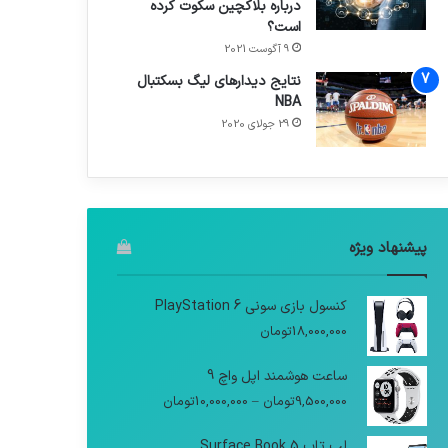
درباره بلاکچین سکوت کرده
است؟
9 آگوست 2021
نتایج دیدار‌های لیگ بسکتبال
NBA
29 جولای 2020
پیشنهاد ویژه
کنسول بازی سونی PlayStation 6
18,000,000
تومان
ساعت هوشمند اپل واچ 9
9,500,000
تومان
–
10,000,000
تومان
لپ تاپ Surface Book 5