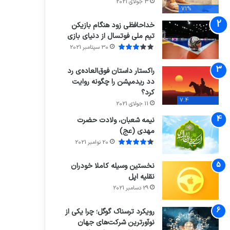
3 جولای 2021
71%
خداحافظی زود هنگام بازیکن
تیم ملی فوتسال از دنیای بازی
30 سپتامبر 2021
راکستار داستان فوق‌العاده‌ی رد
دد ریدمپشن را چگونه روایت
کرد؟
7.4
11 جولای 2021
نیمه شعبان، ولادت حضرت
مهدی (عج)
20 نوامبر 2021
نخستین وسیله کاملا خودران
نقلیه اپل
29 دسامبر 2021
رویکرد ترسناک گوگل؛ چرا یکی از
نوآورترین شرکت‌های جهان