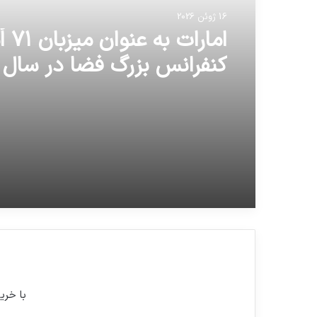
16 ژوئن 2026
امارات ب
انتخاب شد
با خری