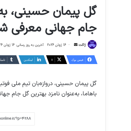
گل پیمان حسینی، به‌
جام‌ جهانی معرفی ش
ارسال
ژاکت
16 ژوئن 2026
آخرین به روز رسانی: 16 ژوئن 2026
ایمیل
فیس بوک
X
لینکدین
‫تامبل
گل پیمان حسینی، دروازه‌بان تیم ملی فو
باهاما، به‌عنوان نامزد بهترین گل جام‌ جه