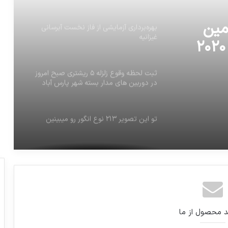
ه عنوان میزبان ۷۱ اُمین
بهره‌برداری آزمایشی از فاز نخست آبرسانی
غیزانیه
کنفرانس بزرگ فضا در سال ۲۰۲۰
ثبت لحظه وقوع زلزله ۵ ریشتری صبح امروز
در دوربین های مدار بسته شهر پارس آباد
تو این تصویر ۲۱۳ نوع انگور رو میبینین
توئیت وزیر آموزش و پرورش درباره موافقان و
مخالفان تعویق کنکور و سهمیه خاص مناطق
سیل زده
صداوسیما سه شبکه جدید راه‌اندازی می‌کند
د محصول از ما