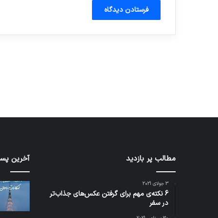
آماده برای کشف
ی سفر مجازی …
توسط ژاکت
توسط ژاکت
در دسامبر 12, 2022
در دسامبر 12, 2022
شبکه
مطالب پر بازدید
کدام
آخرین پست
5G
برنامه‌
می‌تواند
پیام‌ر
3 جولای 2021
باعث
اطلاعا
6 نکته‌ی مهم برای گرفتن عکس‌های جذاب‌تر
سقوط
کاربران
در سفر
هواپیما
را