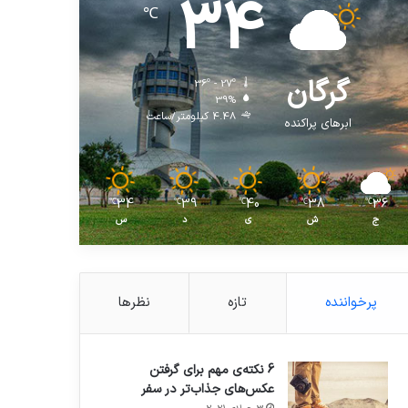
34
℃
گرگان
36º - 27º
39%
4.48 کیلومتر/ساعت
ابرهای پراکنده
34
39
40
38
36
℃
℃
℃
℃
℃
ج
ش
ی
د
س
پرخواننده
تازه
نظرها
6 نکته‌ی مهم برای گرفتن
عکس‌های جذاب‌تر در سفر