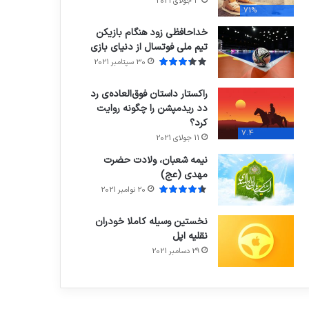
3 جولای 2021
71%
خداحافظی زود هنگام بازیکن
تیم ملی فوتسال از دنیای بازی
30 سپتامبر 2021
راکستار داستان فوق‌العاده‌ی رد
دد ریدمپشن را چگونه روایت
کرد؟
7.4
11 جولای 2021
نیمه شعبان، ولادت حضرت
مهدی (عج)
20 نوامبر 2021
نخستین وسیله کاملا خودران
نقلیه اپل
29 دسامبر 2021