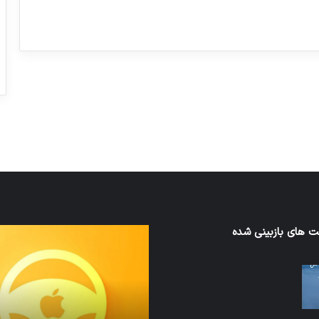
ورزش با ساعت هوشمند
عکاسی با طع
توسط ژاکت
توسط ژاکت
در دسامبر 12, 2022
در دسامبر 12, 2022
 های بازبینی شده
نخستین
های
وسیله
سان
کاملا
ت
خودران
نقلیه
اپل