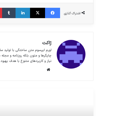
فیس بوک
X
لینکدین
‫تا
اشتراک گذاری
ژاکت
لورم ایپسوم متن ساختگی با تولید سا
چاپگرها و متون بلکه روزنامه و مجله 
نیاز و کاربردهای متنوع با هدف بهبود 
وبسایت
مطالعه بعدی