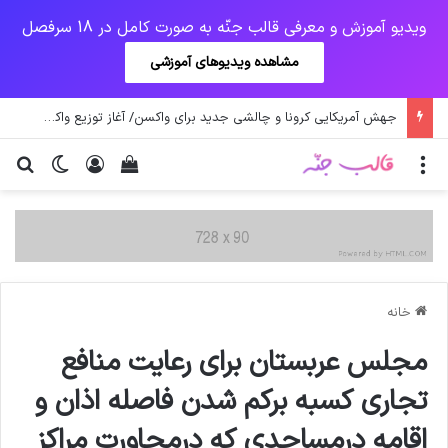
ویدیو آموزش و معرفی قالب جنّه به صورت کامل در 18 سرفصل
مشاهده ویدیوهای آموزشی
یک‌چهارم مرگ‌های روزانه کرونا در خوزستان / نگرانی از گسترش ویروس انگلیسی در تهران
منو
ورود
دیدن سبد خرید
تغییر پو
جس
خانه
مجلس عربستان برای رعایت منافع
تجاری کسبه برکم شدن فاصله اذان و
اقامه درمساجدی که درمجاورت مراکز