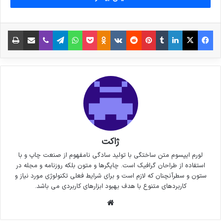
فیس بوک
X
لینکدین
‫تامبلر
‫پین‌ترست
‫رددیت
‫VKontakte
پاکت
واتس آپ
‫Odnoklassniki
تلگرام
وایبر
اشتراک گذاری از طریق ایمیل
چاپ
ژاکت
لورم ایپسوم متن ساختگی با تولید سادگی نامفهوم از صنعت چاپ و با
استفاده از طراحان گرافیک است. چاپگرها و متون بلکه روزنامه و مجله در
ستون و سطرآنچنان که لازم است و برای شرایط فعلی تکنولوژی مورد نیاز و
کاربردهای متنوع با هدف بهبود ابزارهای کاربردی می باشد.
وبسایت