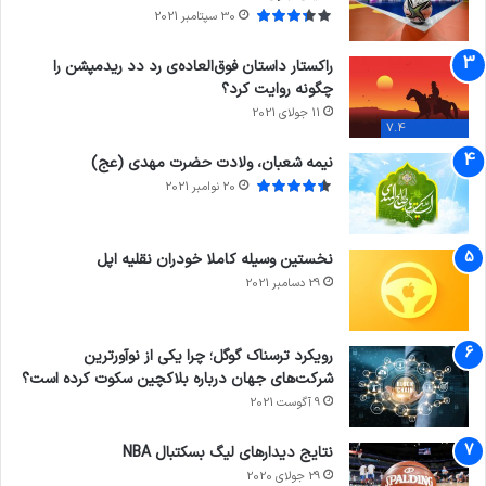
30 سپتامبر 2021
راکستار داستان فوق‌العاده‌ی رد دد ریدمپشن را
چگونه روایت کرد؟
11 جولای 2021
7.4
نیمه شعبان، ولادت حضرت مهدی (عج)
20 نوامبر 2021
نخستین وسیله کاملا خودران نقلیه اپل
29 دسامبر 2021
رویکرد ترسناک گوگل؛ چرا یکی از نوآورترین
شرکت‌های جهان درباره بلاکچین سکوت کرده است؟
9 آگوست 2021
نتایج دیدار‌های لیگ بسکتبال NBA
29 جولای 2020