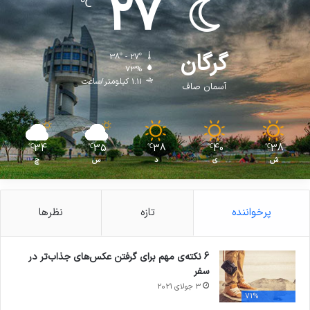
27
℃
گرگان
38º - 27º
73%
1.11 کیلومتر/ساعت
آسمان صاف
34
35
38
40
38
℃
℃
℃
℃
℃
ش
ی
د
س
چ
پرخواننده
تازه
نظرها
6 نکته‌ی مهم برای گرفتن عکس‌های جذاب‌تر در
سفر
3 جولای 2021
71%