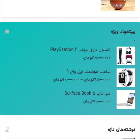
پیشنهاد ویژه
کنسول بازی سونی PlayStation 6
18,000,000
تومان
ساعت هوشمند اپل واچ 9
9,500,000
تومان
–
10,000,000
تومان
لپ تاپ Surface Book 5
70,000,000
تومان
نوشته‌های تازه