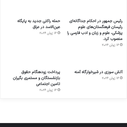
رئیس جمهور در احکام جداگانه‌ای
حمله راکتی جدید به پایگاه
رئیسان فرهنگستان‌های علوم
عین‌الاسد در عراق
پزشکی، علوم و زبان و ادب فارسی را
16 ژوئن 2026
منصوب کرد.
16 ژوئن 2026
آماده
ی سفر
عکاسی
هدفون
ورزش با
برای
مجازی
با طعم
های
آتش سوزی در شیرخوارگاه آمنه
پرداخت زودهنگام حقوق
ساعت
کشف
…
2023
بازنشستگان و مستمری بگیران
16 ژوئن 2026
هوشمند
توسط
توسط
توسط
توسط
تامین اجتماعی
ژاکت
ژاکت
توسط
ژاکت
ژاکت
در
در
ژاکت
16 ژوئن 2026
در
در
دسامبر
دسامبر
در دسامبر
دسامبر
دسامبر
12, 2022
12, 2022
12, 2022
12, 2022
12, 2022