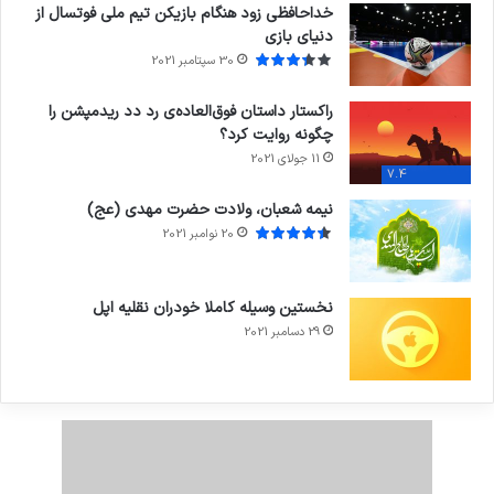
خداحافظی زود هنگام بازیکن تیم ملی فوتسال از
دنیای بازی
30 سپتامبر 2021
راکستار داستان فوق‌العاده‌ی رد دد ریدمپشن را
چگونه روایت کرد؟
11 جولای 2021
7.4
نیمه شعبان، ولادت حضرت مهدی (عج)
20 نوامبر 2021
نخستین وسیله کاملا خودران نقلیه اپل
29 دسامبر 2021