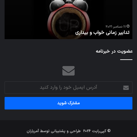
بیداری
در
مج
تش
تص
ا
می‌
11 دسامبر 2021
تدابیر زمانی خواب و بیداری
م
عضویت در خبرنامه
آدرس
ایمیل
خود
را
وارد
کنید
© کپی‌رایت 2026
طراحی و پشتیبانی توسط
آمریاران