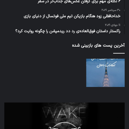
6 نکته‌ی مهم برای گرفتن عکس‌های جذاب‌تر در سفر
30 سپتامبر 2021
خداحافظی زود هنگام بازیکن تیم ملی فوتسال از دنیای بازی
11 جولای 2021
راکستار داستان فوق‌العاده‌ی رد دد ریدمپشن را چگونه روایت کرد؟
آخرین پست های بازبینی شده
تدابیر
اف‌ا
زمانی
به
خواب
احت
و
زیاد