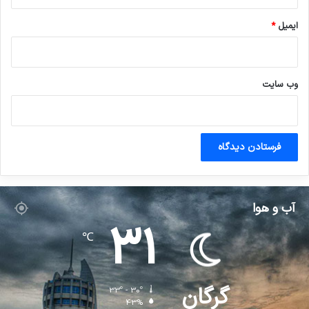
ایمیل
*
وب‌ سایت
آب و هوا
31
℃
گرگان
33º - 30º
43%