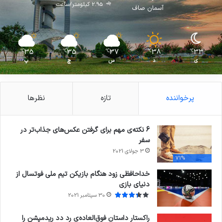
2.95 کیلومتر/ساعت
آسمان صاف
35
35
37
38
33
℃
℃
℃
℃
℃
ی
د
س
چ
پ
پرخواننده
تازه
نظرها
6 نکته‌ی مهم برای گرفتن عکس‌های جذاب‌تر در
سفر
3 جولای 2021
71%
خداحافظی زود هنگام بازیکن تیم ملی فوتسال از
دنیای بازی
30 سپتامبر 2021
راکستار داستان فوق‌العاده‌ی رد دد ریدمپشن را