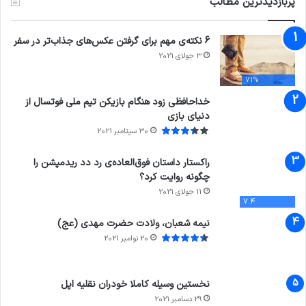
پربازدیدترین مطالب
6 نکته‌ی مهم برای گرفتن عکس‌های جذاب‌تر در سفر
3 جولای 2021
71%
خداحافظی زود هنگام بازیکن تیم ملی فوتسال از
دنیای بازی
30 سپتامبر 2021
راکستار داستان فوق‌العاده‌ی رد دد ریدمپشن را
چگونه روایت کرد؟
11 جولای 2021
7.4
نیمه شعبان، ولادت حضرت مهدی (عج)
20 نوامبر 2021
نخستین وسیله کاملا خودران نقلیه اپل
29 دسامبر 2021