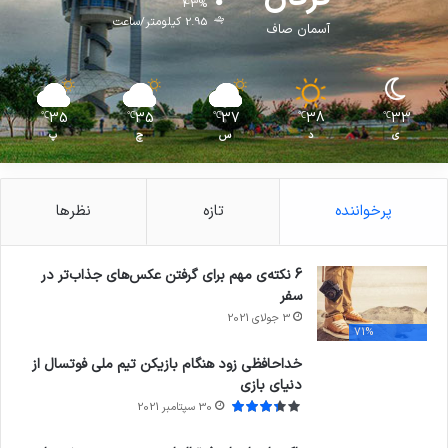
43%
2.95 کیلومتر/ساعت
آسمان صاف
35
35
37
38
33
℃
℃
℃
℃
℃
ی
د
س
چ
پ
پرخواننده
تازه
نظرها
6 نکته‌ی مهم برای گرفتن عکس‌های جذاب‌تر در
سفر
3 جولای 2021
71%
خداحافظی زود هنگام بازیکن تیم ملی فوتسال از
دنیای بازی
30 سپتامبر 2021