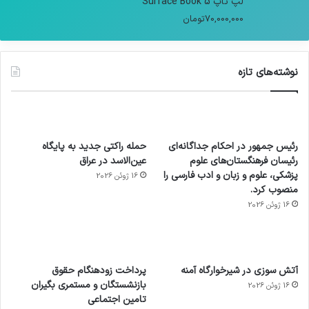
لپ تاپ Surface Book 5
70,000,000
تومان
نوشته‌های تازه
رئیس جمهور در احکام جداگانه‌ای
حمله راکتی جدید به پایگاه
رئیسان فرهنگستان‌های علوم
عین‌الاسد در عراق
پزشکی، علوم و زبان و ادب فارسی را
16 ژوئن 2026
منصوب کرد.
16 ژوئن 2026
آماده
ی سفر
عکاسی
هدفون
ورزش با
برای
مجازی
با طعم
های
آتش سوزی در شیرخوارگاه آمنه
پرداخت زودهنگام حقوق
ساعت
کشف
…
2023
بازنشستگان و مستمری بگیران
16 ژوئن 2026
هوشمند
توسط
توسط
توسط
توسط
تامین اجتماعی
ژاکت
ژاکت
توسط
ژاکت
ژاکت