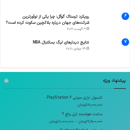
رویکرد ترسناک گوگل؛ چرا یکی از نوآورترین
شرکت‌های جهان درباره بلاکچین سکوت کرده است؟
9 آگوست 2021
نتایج دیدار‌های لیگ بسکتبال NBA
29 جولای 2020
پیشنهاد ویژه
کنسول بازی سونی PlayStation 6
18,000,000
تومان
ساعت هوشمند اپل واچ 9
9,500,000
تومان
–
10,000,000
تومان