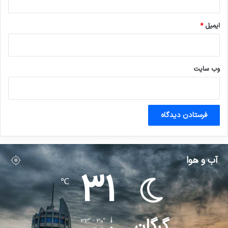
ایمیل
*
وب‌ سایت
آب و هوا
31
℃
گرگان
33º - 30º