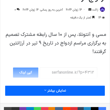
ارسال
ژاکت
16 ژوئن 2026
آخرین به روز رسانی: 16 ژوئن 2026
0
ایمیل
14
کمتر از یک دقیقه
مسی و آنتونلا، پس از 10 سال رابطه مشترک تصمیم
به برگزاری مراسم ازدواج در تاریخ 9 تیر در آرژانتین
گرفتند!
کپی لینک
نمایش بیشتر
فیس بوک
X
لینکدین
‫تامبلر
‫پین‌ترست
‫رددیت
‫VKontakte
پاکت
واتس آپ
‫Odnoklassniki
تلگرام
وایبر
اشتراک گذاری از طریق ایمیل
چاپ