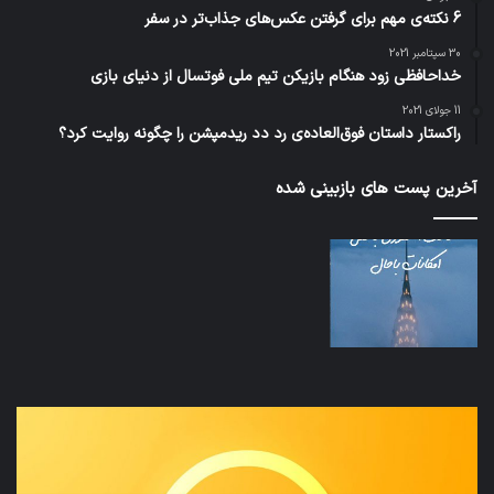
6 نکته‌ی مهم برای گرفتن عکس‌های جذاب‌تر در سفر
30 سپتامبر 2021
خداحافظی زود هنگام بازیکن تیم ملی فوتسال از دنیای بازی
11 جولای 2021
راکستار داستان فوق‌العاده‌ی رد دد ریدمپشن را چگونه روایت کرد؟
آخرین پست های بازبینی شده
نخستین
تداب
وسیله
زما
کاملا
خوا
خودران
و