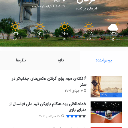
39%
4.48 کیلومتر/ساعت
ابرهای پراکنده
34
39
40
38
36
℃
℃
℃
℃
℃
ج
ش
ی
د
س
پرخواننده
تازه
نظرها
6 نکته‌ی مهم برای گرفتن عکس‌های جذاب‌تر در
سفر
3 جولای 2021
71%
خداحافظی زود هنگام بازیکن تیم ملی فوتسال از
دنیای بازی
30 سپتامبر 2021