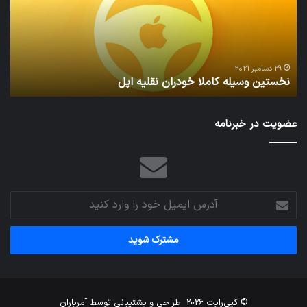
نقلیه
بید
اپل
29 دسامبر 2021
نخستین وسیله کاملا خودران نقلیه اپل
ت
عضویت در خبرنامه
آدرس
ایمیل
خود
را
وارد
کنید
© کپی‌رایت 2026
طراحی و پشتیبانی توسط
آمریاران