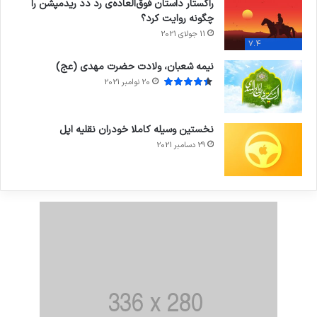
راکستار داستان فوق‌العاده‌ی رد دد ریدمپشن را
چگونه روایت کرد؟
11 جولای 2021
7.4
نیمه شعبان، ولادت حضرت مهدی (عج)
20 نوامبر 2021
نخستین وسیله کاملا خودران نقلیه اپل
29 دسامبر 2021