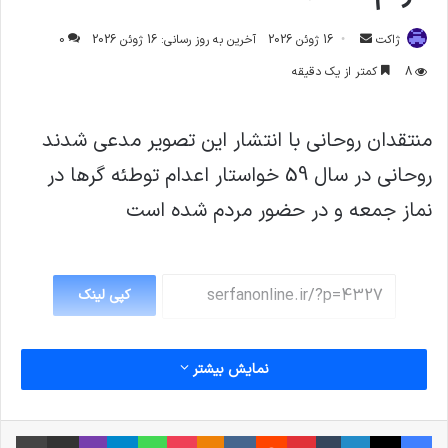
ارسال
ژاکت
16 ژوئن 2026
آخرین به روز رسانی: 16 ژوئن 2026
0
ایمیل
8
کمتر از یک دقیقه
منتقدان روحانی با انتشار این تصویر مدعی شدند
روحانی در سال 59 خواستار اعدام توطئه گرها در
نماز جمعه و در حضور مردم شده است
کپی لینک
نمایش بیشتر
فیس بوک
X
لینکدین
‫تامبلر
‫پین‌ترست
‫رددیت
‫VKontakte
پاکت
واتس آپ
‫Odnoklassniki
تلگرام
وایبر
اشتراک گذاری از طریق ایمیل
چاپ