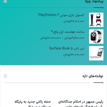
پیشنهاد ویژه
کنسول بازی سونی PlayStation 6
18,000,000
تومان
ساعت هوشمند اپل واچ 9
9,500,000
تومان
–
10,000,000
تومان
لپ تاپ Surface Book 5
70,000,000
تومان
نوشته‌های تازه
رئیس جمهور در احکام جداگانه‌ای
حمله راکتی جدید به پایگاه
رئیسان فرهنگستان‌های علوم
عین‌الاسد در عراق