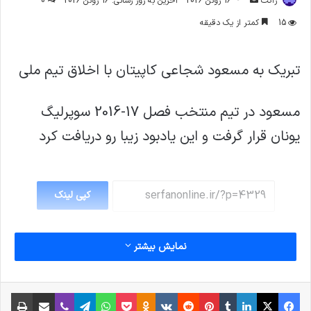
ژاکت
16 ژوئن 2026
آخرین به روز رسانی: 16 ژوئن 2026
0
ایمیل
15
کمتر از یک دقیقه
تبریک به مسعود شجاعی کاپیتان با اخلاق تیم ملی
مسعود در تیم منتخب فصل 17-2016 سوپرلیگ
یونان قرار گرفت و این یادبود زیبا رو دریافت کرد
کپی لینک
نمایش بیشتر
فیس بوک
X
لینکدین
‫تامبلر
‫پین‌ترست
‫رددیت
‫VKontakte
پاکت
واتس آپ
‫Odnoklassniki
تلگرام
وایبر
اشتراک گذاری از طریق ایمیل
چاپ