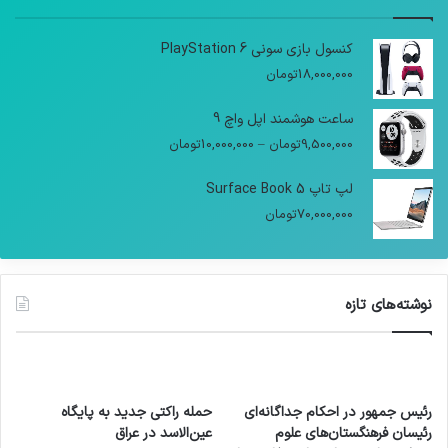
کنسول بازی سونی PlayStation 6
18,000,000
تومان
ساعت هوشمند اپل واچ 9
9,500,000
تومان
–
10,000,000
تومان
لپ تاپ Surface Book 5
70,000,000
تومان
نوشته‌های تازه
رئیس جمهور در احکام جداگانه‌ای
حمله راکتی جدید به پایگاه
رئیسان فرهنگستان‌های علوم
عین‌الاسد در عراق