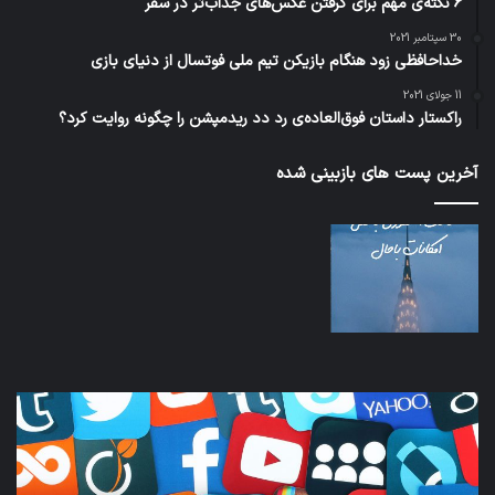
6 نکته‌ی مهم برای گرفتن عکس‌های جذاب‌تر در سفر
30 سپتامبر 2021
خداحافظی زود هنگام بازیکن تیم ملی فوتسال از دنیای بازی
11 جولای 2021
راکستار داستان فوق‌العاده‌ی رد دد ریدمپشن را چگونه روایت کرد؟
آخرین پست های بازبینی شده
کدام
نخس
برنامه‌های
وسی
پیام‌رسان
کامل
اطلاعات
خود