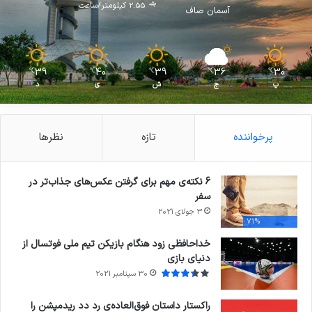
2.55 کیلومتر/ساعت
آسمان صاف
39
40
39
36
30
℃
℃
℃
℃
℃
پ
ج
ش
ی
د
پرخواننده
تازه
نظرها
6 نکته‌ی مهم برای گرفتن عکس‌های جذاب‌تر در
سفر
3 جولای 2021
71%
خداحافظی زود هنگام بازیکن تیم ملی فوتسال از
دنیای بازی
30 سپتامبر 2021
راکستار داستان فوق‌العاده‌ی رد دد ریدمپشن را