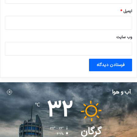
ایمیل
*
وب‌ سایت
آب و هوا
32
℃
گرگان
32º - 26º
49%