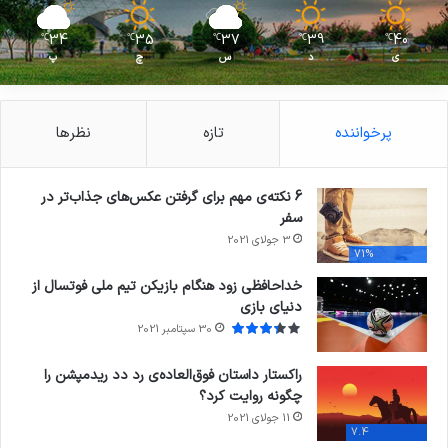
34
35
37
39
40
℃
℃
℃
℃
℃
ی
د
س
چ
پ
پرخواننده
تازه
نظرها
6 نکته‌ی مهم برای گرفتن عکس‌های جذاب‌تر در
سفر
3 جولای 2021
71%
خداحافظی زود هنگام بازیکن تیم ملی فوتسال از
دنیای بازی
30 سپتامبر 2021
راکستار داستان فوق‌العاده‌ی رد دد ریدمپشن را
چگونه روایت کرد؟
11 جولای 2021
7.4