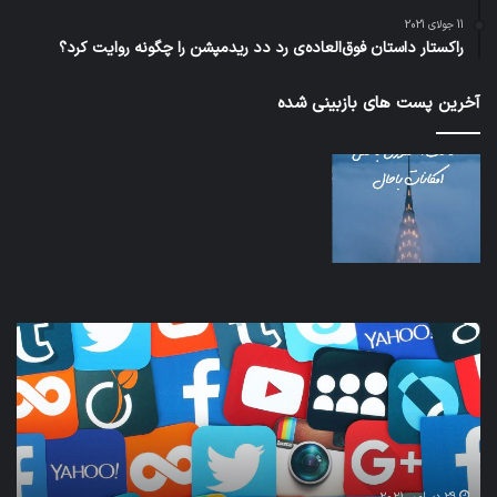
11 جولای 2021
راکستار داستان فوق‌العاده‌ی رد دد ریدمپشن را چگونه روایت کرد؟
آخرین پست های بازبینی شده
کدام
نخس
برنامه‌های
وسی
پیام‌رسان
کامل
اطلاعات
خود
کاربران
نقلی
را
اپل
واقعا
امن