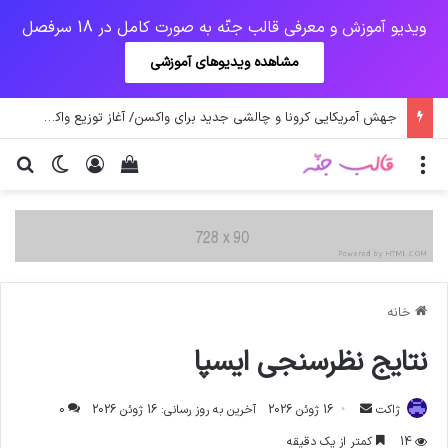
ویدیو آموزش و معرفی قالب جنّه به صورت کامل در 18 سرفصل
مشاهده ویدیوهای آموزشی
جهش آمریکایی کرونا و چالشی جدید برای واکسن/ آغاز توزیع واکسن از سوی اتحادیه کوواکس
منو
ورود
دیدن سبد خرید
تغییر پو
جس
خانه
نتایج نظرسنجی ایسپا
ارسال
ژاکت
16 ژوئن 2026
آخرین به روز رسانی: 16 ژوئن 2026
0
ایمیل
14
کمتر از یک دقیقه