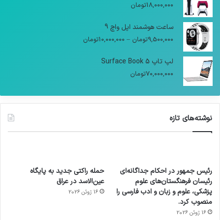
18,000,000
تومان
ساعت هوشمند اپل واچ 9
9,500,000
تومان
–
10,000,000
تومان
لپ تاپ Surface Book 5
70,000,000
تومان
نوشته‌های تازه
رئیس جمهور در احکام جداگانه‌ای
حمله راکتی جدید به پایگاه
رئیسان فرهنگستان‌های علوم
عین‌الاسد در عراق
پزشکی، علوم و زبان و ادب فارسی را
16 ژوئن 2026
منصوب کرد.
16 ژوئن 2026