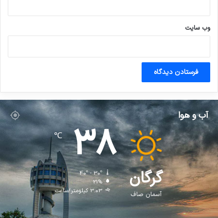
وب‌ سایت
آب و هوا
38
℃
گرگان
40º - 30º
21%
3.03 کیلومتر/ساعت
آسمان صاف