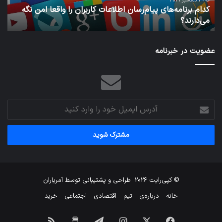
29 دسامبر 2021
کدام برنامه‌های پیام‌رسان اطلاعات کاربران را واقعا امن نگه
نگه
می‌دارند؟
ن
می‌دارند؟
عضویت در خبرنامه
آدرس
ایمیل
خود
را
وارد
کنید
© کپی‌رایت 2026
طراحی و پشتیبانی توسط
آمریاران
خانه
درباره‌ی
تیم
اقتصادی
اجتماعی
خرید
فیس
X
اینستاگرام
تلگرام
برای
خوراک