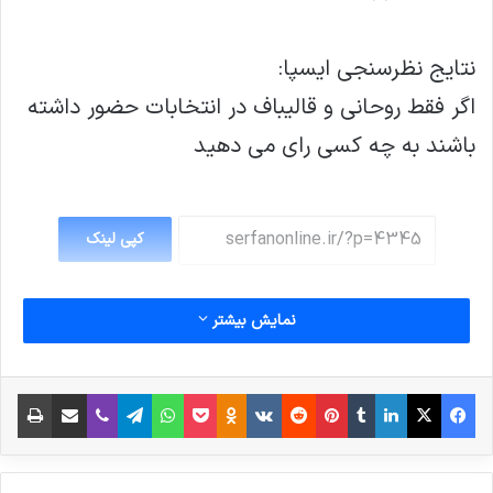
نتایج نظرسنجی ایسپا:
اگر فقط روحانی و قالیباف در انتخابات حضور داشته
باشند به چه کسی رای می دهید
کپی لینک
نمایش بیشتر
فیس بوک
X
لینکدین
‫تامبلر
‫پین‌ترست
‫رددیت
‫VKontakte
پاکت
واتس آپ
‫Odnoklassniki
تلگرام
وایبر
اشتراک گذاری از طریق ایمیل
چاپ