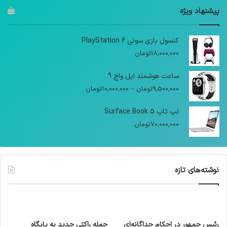
پیشنهاد ویژه
کنسول بازی سونی PlayStation 6
18,000,000
تومان
ساعت هوشمند اپل واچ 9
9,500,000
تومان
–
10,000,000
تومان
لپ تاپ Surface Book 5
70,000,000
تومان
نوشته‌های تازه
رئیس جمهور در احکام جداگانه‌ای
حمله راکتی جدید به پایگاه