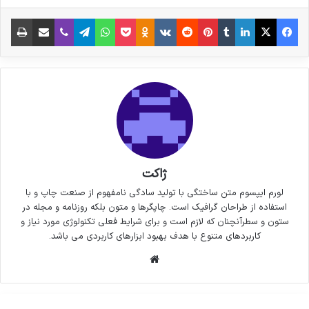
فیس بوک
X
لینکدین
‫تامبلر
‫پین‌ترست
‫رددیت
‫VKontakte
پاکت
واتس آپ
‫Odnoklassniki
تلگرام
وایبر
اشتراک گذاری از طریق ایمیل
چاپ
ژاکت
لورم ایپسوم متن ساختگی با تولید سادگی نامفهوم از صنعت چاپ و با
استفاده از طراحان گرافیک است. چاپگرها و متون بلکه روزنامه و مجله در
ستون و سطرآنچنان که لازم است و برای شرایط فعلی تکنولوژی مورد نیاز و
کاربردهای متنوع با هدف بهبود ابزارهای کاربردی می باشد.
وبسایت