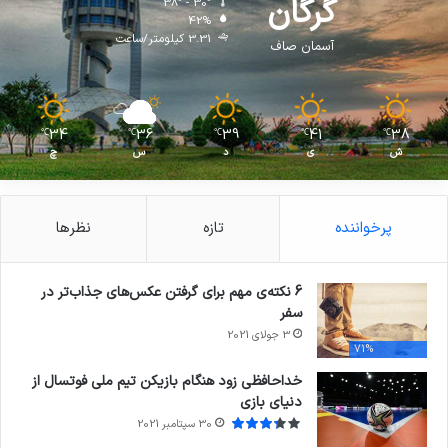
گرگان
38º - 30º
42%
3.31 کیلومتر/ساعت
آسمان صاف
34
36
39
41
38
℃
℃
℃
℃
℃
ش
ی
د
س
چ
پرخواننده
تازه
نظرها
6 نکته‌ی مهم برای گرفتن عکس‌های جذاب‌تر در
سفر
3 جولای 2021
71%
خداحافظی زود هنگام بازیکن تیم ملی فوتسال از
دنیای بازی
30 سپتامبر 2021