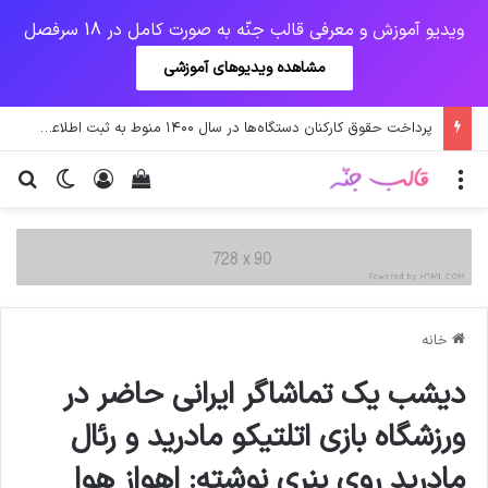
ویدیو آموزش و معرفی قالب جنّه به صورت کامل در 18 سرفصل
مشاهده ویدیوهای آموزشی
جهش آمریکایی کرونا و چالشی جدید برای واکسن/ آغاز توزیع واکسن از سوی اتحادیه کوواکس
منو
ورود
دیدن سبد خرید
تغییر پو
جس
خانه
دیشب یک تماشاگر ایرانی حاضر در
ورزشگاه بازی اتلتیکو مادرید و رئال
مادرید روی بنری نوشته: اهواز هوا