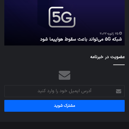
باعث
اطل
سقوط
کارب
هواپیما
را
شود
واقع
امن
ک
نگه
25 ژانویه 2022
شبکه 5G می‌تواند باعث سقوط هواپیما شود
م
می‌
عضویت در خبرنامه
آدرس
ایمیل
خود
را
وارد
کنید