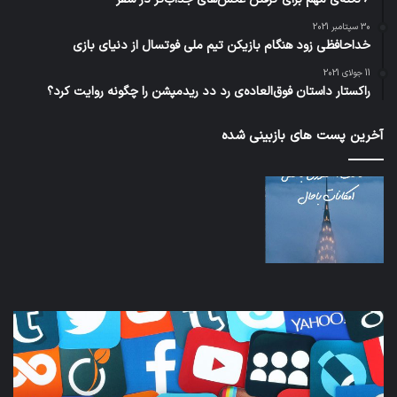
30 سپتامبر 2021
خداحافظی زود هنگام بازیکن تیم ملی فوتسال از دنیای بازی
11 جولای 2021
راکستار داستان فوق‌العاده‌ی رد دد ریدمپشن را چگونه روایت کرد؟
آخرین پست های بازبینی شده
کدام
نخس
برنامه‌های
وسی
پیام‌رسان
کامل
اطلاعات
خود
کاربران
نقلی