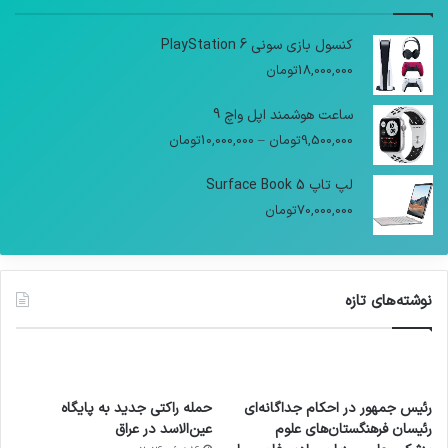
کنسول بازی سونی PlayStation 6
18,000,000
تومان
ساعت هوشمند اپل واچ 9
9,500,000
تومان
–
10,000,000
تومان
لپ تاپ Surface Book 5
70,000,000
تومان
نوشته‌های تازه
رئیس جمهور در احکام جداگانه‌ای
حمله راکتی جدید به پایگاه
رئیسان فرهنگستان‌های علوم
عین‌الاسد در عراق