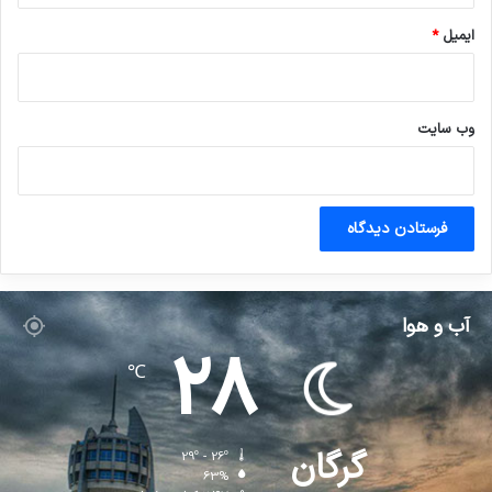
ایمیل
*
وب‌ سایت
آب و هوا
28
℃
گرگان
29º - 26º
63%