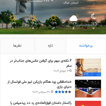
2.47 کیلومتر/ساعت
آسمان صاف
39
40
39
36
29
℃
℃
℃
℃
℃
پ
ج
ش
ی
د
پرخواننده
تازه
نظرها
6 نکته‌ی مهم برای گرفتن عکس‌های جذاب‌تر در
سفر
3 جولای 2021
71%
خداحافظی زود هنگام بازیکن تیم ملی فوتسال از
دنیای بازی
30 سپتامبر 2021
راکستار داستان فوق‌العاده‌ی رد دد ریدمپشن را