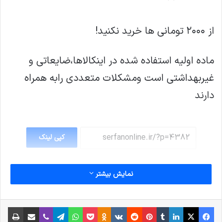
از ۲۰۰۰ تومانی ها خرید نکنید!
ماده اولیه استفاده شده در اینکالاها،ضایعاتی و
غیربهداشتی است ومشکلات متعددی رابه همراه
دارند
کپی لینک
نمایش بیشتر
فیس بوک
X
لینکدین
‫تامبلر
‫پین‌ترست
‫رددیت
‫VKontakte
پاکت
واتس آپ
‫Odnoklassniki
تلگرام
وایبر
اشتراک گذاری از طریق ایمیل
چاپ