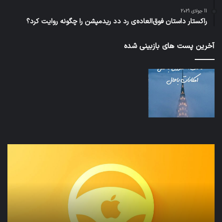
11 جولای 2021
راکستار داستان فوق‌العاده‌ی رد دد ریدمپشن را چگونه روایت کرد؟
آخرین پست های بازبینی شده
تدابیر
اف‌ا
زمانی
به
خواب
احت
و
زیاد
بیداری
در
مج
تش
تص