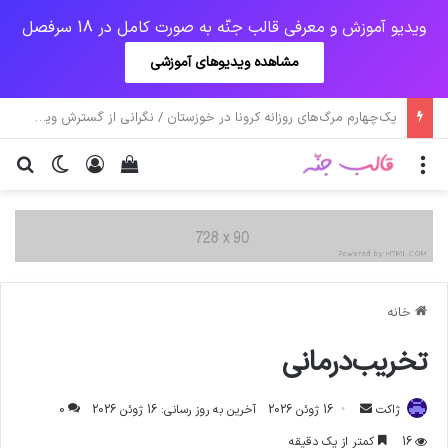
ویدیو آموزش و معرفی قالب جنّه به صورت کامل در 18 سرفصل
مشاهده ویدیوهای آموزشی
اولیانوف: صدور قطعنامه‌های علیه ایران احیای برجام را دشوار می‌کند
منو
ورود
دیدن سبد خرید
تغییر پو
جس
خانه
تخریب‌درمانی
ارسال
ژاکت
16 ژوئن 2026
آخرین به روز رسانی: 16 ژوئن 2026
0
ایمیل
16
کمتر از یک دقیقه