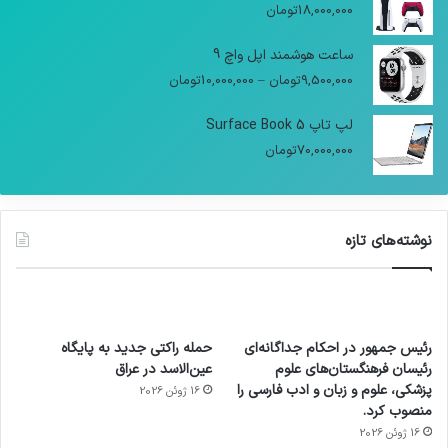
18,000,000
تومان
ساعت هوشمند اپل واچ 9
9,500,000
تومان
–
10,000,000
تومان
لپ تاپ Surface Book 5
70,000,000
تومان
نوشته‌های تازه
رئیس جمهور در احکام جداگانه‌ای
حمله راکتی جدید به پایگاه
رئیسان فرهنگستان‌های علوم
عین‌الاسد در عراق
پزشکی، علوم و زبان و ادب فارسی را
16 ژوئن 2026
منصوب کرد.
16 ژوئن 2026