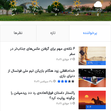
34
40
40
39
36
℃
℃
℃
℃
℃
ج
ش
ی
د
س
پرخواننده
تازه
نظرها
6 نکته‌ی مهم برای گرفتن عکس‌های جذاب‌تر در
سفر
3 جولای 2021
71%
خداحافظی زود هنگام بازیکن تیم ملی فوتسال از
دنیای بازی
30 سپتامبر 2021
راکستار داستان فوق‌العاده‌ی رد دد ریدمپشن را
چگونه روایت کرد؟
11 جولای 2021
7.4