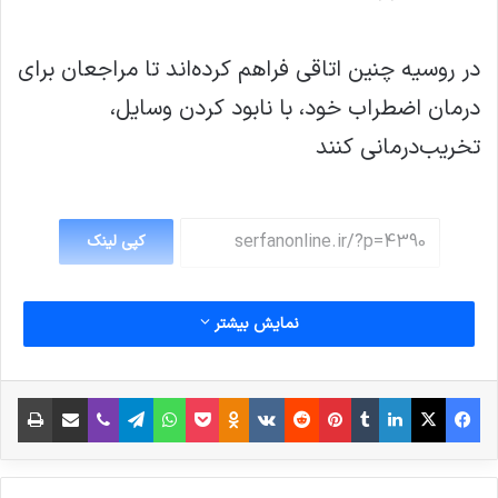
در روسیه چنین اتاقی فراهم کرده‌اند تا مراجعان برای
درمان اضطراب خود، با نابود کردن وسایل،
تخریب‌درمانی کنند
کپی لینک
نمایش بیشتر
فیس بوک
X
لینکدین
‫تامبلر
‫پین‌ترست
‫رددیت
‫VKontakte
پاکت
واتس آپ
‫Odnoklassniki
تلگرام
وایبر
اشتراک گذاری از طریق ایمیل
چاپ