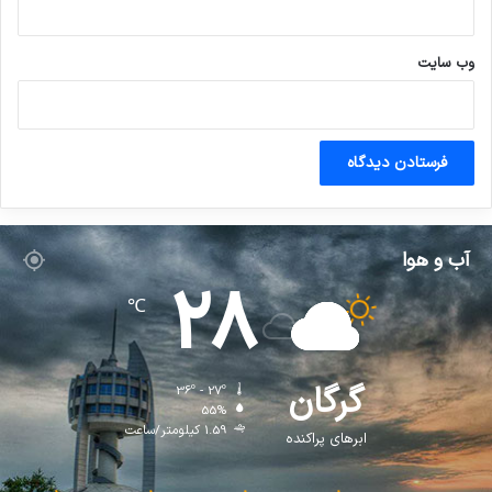
وب‌ سایت
آب و هوا
28
℃
گرگان
36º - 27º
55%
1.59 کیلومتر/ساعت
ابرهای پراکنده