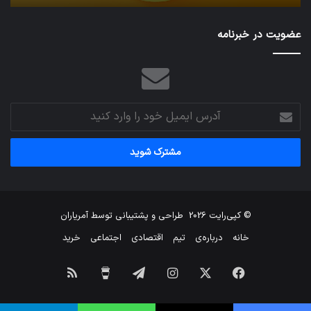
عضویت در خبرنامه
آدرس
ایمیل
خود
را
وارد
کنید
© کپی‌رایت 2026
طراحی و پشتیبانی توسط
آمریاران
خانه
درباره‌ی
تیم
اقتصادی
اجتماعی
خرید
فیس
X
اینستاگرام
تلگرام
برای
خوراک
بوک
من