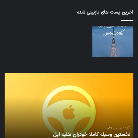
آخرین پست های بازبینی شده
نخستین
تداب
وسیله
زما
کاملا
خوا
خودران
و
نقلیه
بید
اپل
29 دسامبر 2021
نخستین وسیله کاملا خودران نقلیه اپل
ت