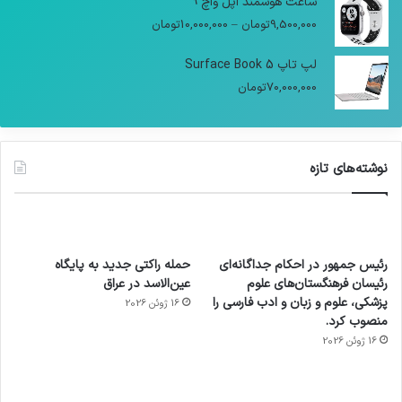
ساعت هوشمند اپل واچ 9
9,500,000
تومان
–
10,000,000
تومان
لپ تاپ Surface Book 5
70,000,000
تومان
نوشته‌های تازه
رئیس جمهور در احکام جداگانه‌ای
حمله راکتی جدید به پایگاه
رئیسان فرهنگستان‌های علوم
عین‌الاسد در عراق
پزشکی، علوم و زبان و ادب فارسی را
16 ژوئن 2026
منصوب کرد.
16 ژوئن 2026
آماده
ی سفر
عکاسی
هدفون