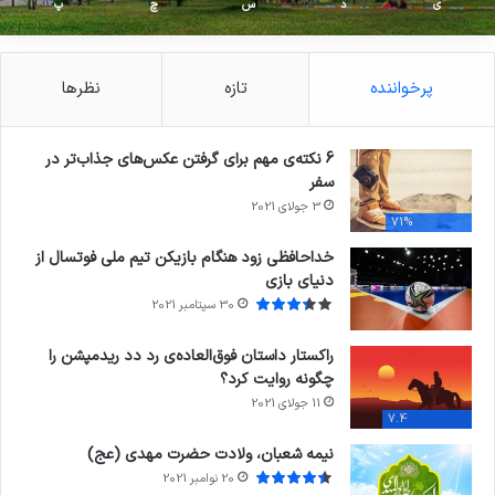
ی
د
س
چ
پ
پرخواننده
تازه
نظرها
6 نکته‌ی مهم برای گرفتن عکس‌های جذاب‌تر در
سفر
3 جولای 2021
71%
خداحافظی زود هنگام بازیکن تیم ملی فوتسال از
دنیای بازی
30 سپتامبر 2021
راکستار داستان فوق‌العاده‌ی رد دد ریدمپشن را
چگونه روایت کرد؟
11 جولای 2021
7.4
نیمه شعبان، ولادت حضرت مهدی (عج)
20 نوامبر 2021