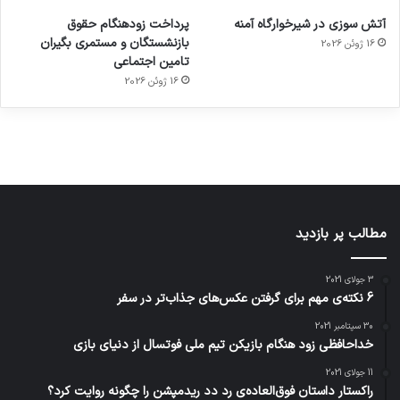
ورزش با
برای
مجازی
با طعم
های
آتش سوزی در شیرخوارگاه آمنه
پرداخت زودهنگام حقوق
ساعت
کشف
…
2023
بازنشستگان و مستمری بگیران
16 ژوئن 2026
هوشمند
توسط
توسط
توسط
توسط
تامین اجتماعی
ژاکت
ژاکت
توسط
ژاکت
ژاکت
در
در
ژاکت
16 ژوئن 2026
در
در
دسامبر
دسامبر
در دسامبر
دسامبر
دسامبر
12, 2022
12, 2022
12, 2022
12, 2022
12, 2022
مطالب پر بازدید
3 جولای 2021
6 نکته‌ی مهم برای گرفتن عکس‌های جذاب‌تر در سفر
30 سپتامبر 2021
خداحافظی زود هنگام بازیکن تیم ملی فوتسال از دنیای بازی
11 جولای 2021
راکستار داستان فوق‌العاده‌ی رد دد ریدمپشن را چگونه روایت کرد؟