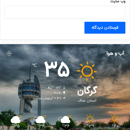
وب‌ سایت
آب و هوا
35
℃
گرگان
40º - 31º
30%
2.49 کیلومتر/ساعت
آسمان صاف
35
34
36
39
40
℃
℃
℃
℃
℃