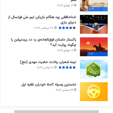
سفر
3 جولای 2021
71%
خداحافظی زود هنگام بازیکن تیم ملی فوتسال از
دنیای بازی
30 سپتامبر 2021
راکستار داستان فوق‌العاده‌ی رد دد ریدمپشن را
چگونه روایت کرد؟
11 جولای 2021
7.4
نیمه شعبان، ولادت حضرت مهدی (عج)
20 نوامبر 2021
نخستین وسیله کاملا خودران نقلیه اپل
29 دسامبر 2021