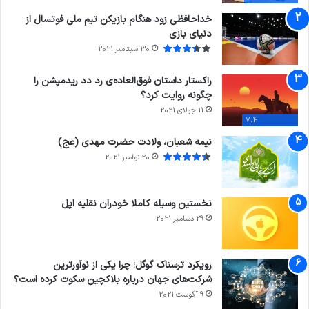
خداحافظی زود هنگام بازیکن تیم ملی فوتسال از
دنیای بازی
30 سپتامبر 2021
راکستار داستان فوق‌العاده‌ی رد دد ریدمپشن را
چگونه روایت کرد؟
11 جولای 2021
7.4
نیمه شعبان، ولادت حضرت مهدی (عج)
20 نوامبر 2021
نخستین وسیله کاملا خودران نقلیه اپل
29 دسامبر 2021
رویکرد ترسناک گوگل؛ چرا یکی از نوآورترین
شرکت‌های جهان درباره بلاکچین سکوت کرده است؟
9 آگوست 2021