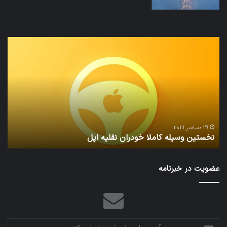
نخستین
تداب
وسیله
زما
کاملا
خوا
خودران
و
نقلیه
بید
اپل
29 دسامبر 2021
نخستین وسیله کاملا خودران نقلیه اپل
ت
عضویت در خبرنامه
آدرس