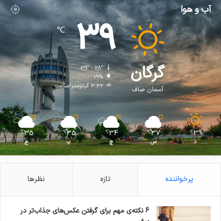
آب و هوا
39
℃
گرگان
39º - 28º
19%
3.32 کیلومتر/ساعت
آسمان صاف
35
35
34
37
39
℃
℃
℃
℃
℃
د
س
چ
پ
ج
پرخواننده
تازه
نظرها
6 نکته‌ی مهم برای گرفتن عکس‌های جذاب‌تر در