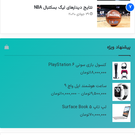
نتایج دیدار‌های لیگ بسکتبال NBA
29 جولای 2020
پیشنهاد ویژه
کنسول بازی سونی PlayStation 6
18,000,000
تومان
ساعت هوشمند اپل واچ 9
9,500,000
تومان
–
10,000,000
تومان
لپ تاپ Surface Book 5
70,000,000
تومان