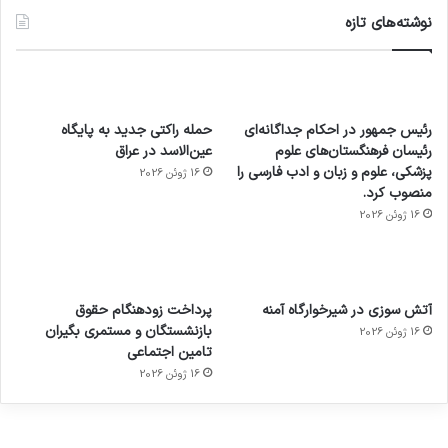
نوشته‌های تازه
رئیس جمهور در احکام جداگانه‌ای
حمله راکتی جدید به پایگاه
رئیسان فرهنگستان‌های علوم
عین‌الاسد در عراق
پزشکی، علوم و زبان و ادب فارسی را
16 ژوئن 2026
منصوب کرد.
16 ژوئن 2026
آماده
ی سفر
عکاسی
هدفون
ورزش با
برای
مجازی
با طعم
های
آتش سوزی در شیرخوارگاه آمنه
پرداخت زودهنگام حقوق
ساعت
کشف
…
2023
بازنشستگان و مستمری بگیران
16 ژوئن 2026
هوشمند
توسط
توسط
توسط
توسط
تامین اجتماعی
ژاکت
ژاکت
توسط
ژاکت
ژاکت
در
در
ژاکت
16 ژوئن 2026
در
در
دسامبر
دسامبر
در دسامبر
دسامبر
دسامبر
12, 2022
12, 2022
12, 2022
12, 2022
12, 2022