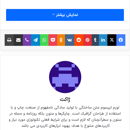
نمایش بیشتر
فیس بوک
X
لینکدین
‫تامبلر
‫پین‌ترست
‫رددیت
‫VKontakte
پاکت
واتس آپ
‫Odnoklassniki
تلگرام
وایبر
اشتراک گذاری از طریق ایمیل
چاپ
ژاکت
لورم ایپسوم متن ساختگی با تولید سادگی نامفهوم از صنعت چاپ و با
استفاده از طراحان گرافیک است. چاپگرها و متون بلکه روزنامه و مجله در
ستون و سطرآنچنان که لازم است و برای شرایط فعلی تکنولوژی مورد نیاز و
کاربردهای متنوع با هدف بهبود ابزارهای کاربردی می باشد.