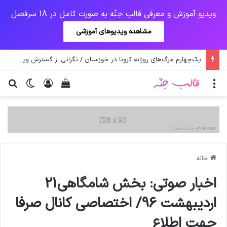
ویدیو آموزش و معرفی قالب جنّه به صورت کامل در 18 سرفصل
مشاهده ویدیوهای آموزشی
یک‌چهارم مرگ‌های روزانه کرونا در خوزستان / نگرانی از گسترش ویروس انگلیسی در تهران
منو
ورود
دیدن سبد خرید
تغییر پو
جس
خانه
اخبار صوتي: بخش شامگاهی21
اردیبهشت 96/ اختصاصي کانال صرفا
جهت اطلاع