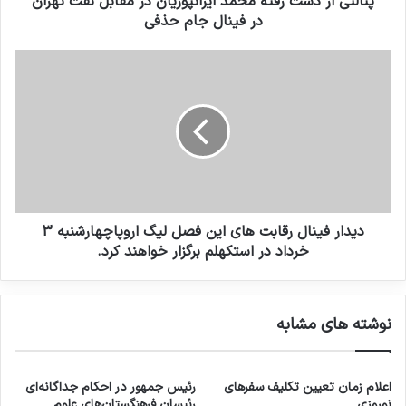
پنالتی از دست رفته محمد ایرانپوریان در مقابل نفت تهران
در فینال جام حذفی
دیدار فینال رقابت های این فصل لیگ اروپاچهارشنبه 3
خرداد در استکهلم برگزار خواهند کرد.
نوشته های مشابه
اعلام زمان تعیین تکلیف سفرهای
رئیس جمهور در احکام جداگانه‌ای
نوروزی
رئیسان فرهنگستان‌های علوم