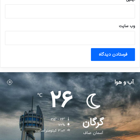
وب‌ سایت
آب و هوا
26
℃
گرگان
35º - 26º
72%
3.02 کیلومتر/ساعت
آسمان صاف