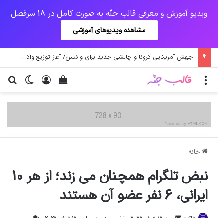
ویدیو آموزش و معرفی قالب جنّه به صورت کامل در 18 سرفصل
مشاهده ویدیوهای آموزشی
جهش آمریکایی کرونا و چالشی جدید برای واکسن/ آغاز توزیع واکسن از سوی اتحادیه کوواکس
منو
ورود
دیدن سبد خرید
تغییر پو
جس
خانه
نبض تلگرام همچنان می زند؛ از هر 10
ایرانی، 6 نفر عضو آن هستند
ارسال