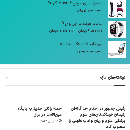
کنسول بازی سونی PlayStation 6
18,000,000
تومان
ساعت هوشمند اپل واچ 9
9,500,000
تومان
–
10,000,000
تومان
لپ تاپ Surface Book 5
70,000,000
تومان
نوشته‌های تازه
رئیس جمهور در احکام جداگانه‌ای
حمله راکتی جدید به پایگاه
رئیسان فرهنگستان‌های علوم
عین‌الاسد در عراق
پزشکی، علوم و زبان و ادب فارسی را
16 ژوئن 2026
منصوب کرد.