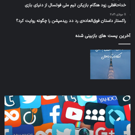
خداحافظی زود هنگام بازیکن تیم ملی فوتسال از دنیای بازی
11 جولای 2021
راکستار داستان فوق‌العاده‌ی رد دد ریدمپشن را چگونه روایت کرد؟
آخرین پست های بازبینی شده
کدام
نخس
برنامه‌های
وسی
پیام‌رسان
کامل
اطلاعات
خود
کاربران
نقلی
را
اپل