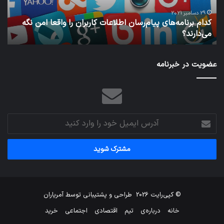
واقعا
امن
29 دسامبر 2021
کدام برنامه‌های پیام‌رسان اطلاعات کاربران را واقعا امن نگه
نگه
می‌دارند؟
ن
می‌دارند؟
عضویت در خبرنامه
آدرس
ایمیل
خود
را
وارد
کنید
© کپی‌رایت 2026
طراحی و پشتیبانی توسط
آمریاران
خانه
درباره‌ی
تیم
اقتصادی
اجتماعی
خرید