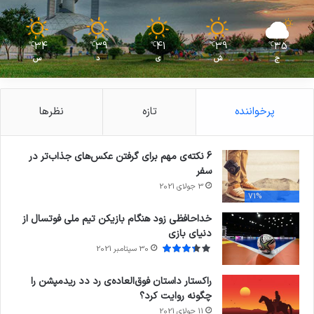
34
39
41
39
35
℃
℃
℃
℃
℃
ج
ش
ی
د
س
پرخواننده
تازه
نظرها
6 نکته‌ی مهم برای گرفتن عکس‌های جذاب‌تر در
سفر
3 جولای 2021
71%
خداحافظی زود هنگام بازیکن تیم ملی فوتسال از
دنیای بازی
30 سپتامبر 2021
راکستار داستان فوق‌العاده‌ی رد دد ریدمپشن را
چگونه روایت کرد؟
11 جولای 2021