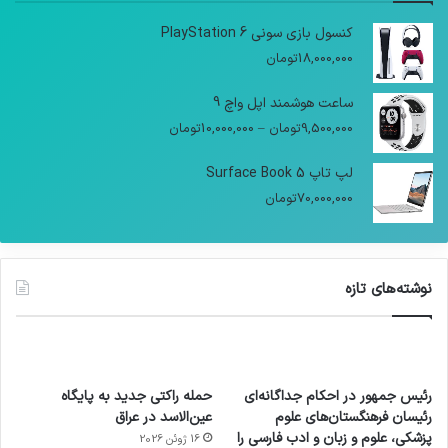
کنسول بازی سونی PlayStation 6
18,000,000
تومان
ساعت هوشمند اپل واچ 9
9,500,000
تومان
–
10,000,000
تومان
لپ تاپ Surface Book 5
70,000,000
تومان
نوشته‌های تازه
رئیس جمهور در احکام جداگانه‌ای
حمله راکتی جدید به پایگاه
رئیسان فرهنگستان‌های علوم
عین‌الاسد در عراق
پزشکی، علوم و زبان و ادب فارسی را
16 ژوئن 2026