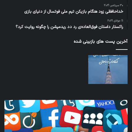
30 سپتامبر 2021
خداحافظی زود هنگام بازیکن تیم ملی فوتسال از دنیای بازی
11 جولای 2021
راکستار داستان فوق‌العاده‌ی رد دد ریدمپشن را چگونه روایت کرد؟
آخرین پست های بازبینی شده
نخستین
تداب
وسیله
زما
کاملا
خوا
خودران
و
نقلیه
بید