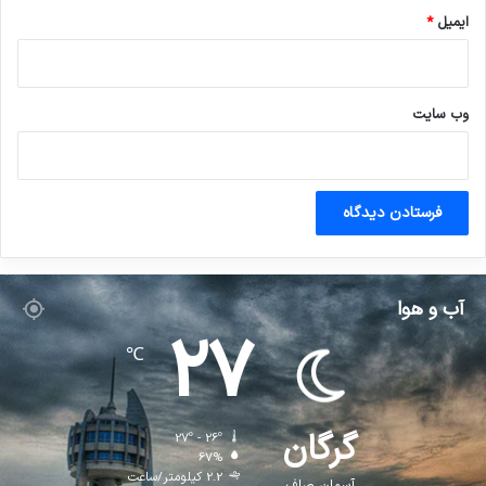
ایمیل
*
وب‌ سایت
آب و هوا
27
℃
گرگان
27º - 26º
67%
2.2 کیلومتر/ساعت
آسمان صاف