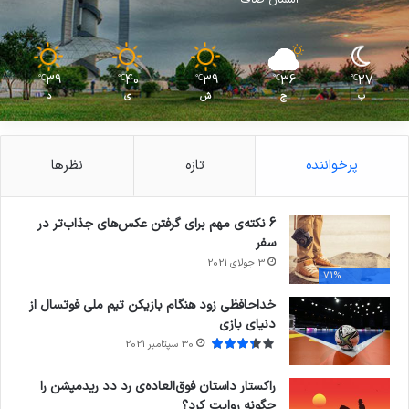
39
40
39
36
27
℃
℃
℃
℃
℃
پ
ج
ش
ی
د
پرخواننده
تازه
نظرها
6 نکته‌ی مهم برای گرفتن عکس‌های جذاب‌تر در
سفر
3 جولای 2021
71%
خداحافظی زود هنگام بازیکن تیم ملی فوتسال از
دنیای بازی
30 سپتامبر 2021
راکستار داستان فوق‌العاده‌ی رد دد ریدمپشن را
چگونه روایت کرد؟