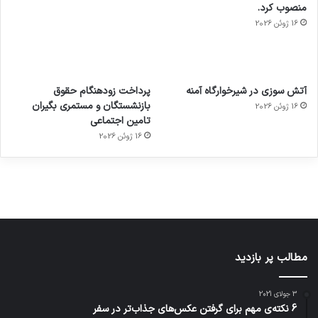
منصوب کرد.
16 ژوئن 2026
آماده
ی سفر
عکاسی
هدفون
ورزش با
برای
مجازی
با طعم
های
آتش سوزی در شیرخوارگاه آمنه
پرداخت زودهنگام حقوق
ساعت
کشف
…
2023
بازنشستگان و مستمری بگیران
16 ژوئن 2026
هوشمند
توسط
توسط
توسط
توسط
تامین اجتماعی
ژاکت
ژاکت
توسط
ژاکت
ژاکت
در
در
ژاکت
16 ژوئن 2026
در
در
دسامبر
دسامبر
در دسامبر
دسامبر
دسامبر
12, 2022
12, 2022
12, 2022
12, 2022
12, 2022
مطالب پر بازدید
3 جولای 2021
6 نکته‌ی مهم برای گرفتن عکس‌های جذاب‌تر در سفر