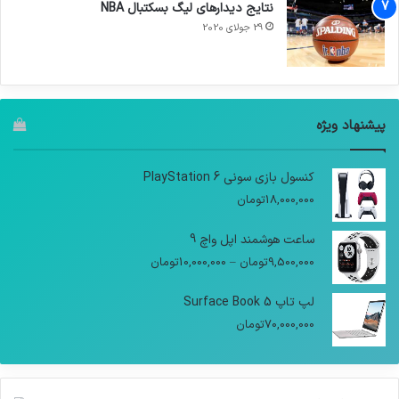
نتایج دیدار‌های لیگ بسکتبال NBA
29 جولای 2020
پیشنهاد ویژه
کنسول بازی سونی PlayStation 6
18,000,000
تومان
ساعت هوشمند اپل واچ 9
9,500,000
تومان
–
10,000,000
تومان
لپ تاپ Surface Book 5
70,000,000
تومان