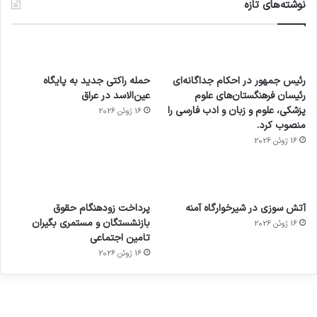
نوشته‌های تازه
رئیس جمهور در احکام جداگانه‌ای
حمله راکتی جدید به پایگاه
رئیسان فرهنگستان‌های علوم
عین‌الاسد در عراق
پزشکی، علوم و زبان و ادب فارسی را
16 ژوئن 2026
منصوب کرد.
16 ژوئن 2026
آماده
ی سفر
عکاسی
هدفون
ورزش با
برای
مجازی
با طعم
های
آتش سوزی در شیرخوارگاه آمنه
پرداخت زودهنگام حقوق
ساعت
کشف
…
2023
بازنشستگان و مستمری بگیران
16 ژوئن 2026
هوشمند
توسط
توسط
توسط
توسط
تامین اجتماعی
ژاکت
ژاکت
توسط
ژاکت
ژاکت
در
در
ژاکت
16 ژوئن 2026
در
در
دسامبر
دسامبر
در دسامبر
دسامبر
دسامبر
12, 2022
12, 2022
12, 2022
12, 2022
12, 2022