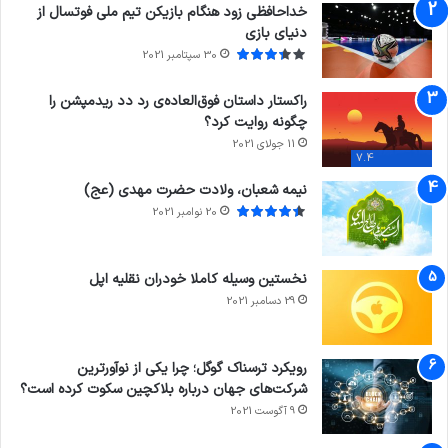
خداحافظی زود هنگام بازیکن تیم ملی فوتسال از
دنیای بازی
30 سپتامبر 2021
راکستار داستان فوق‌العاده‌ی رد دد ریدمپشن را
چگونه روایت کرد؟
11 جولای 2021
7.4
نیمه شعبان، ولادت حضرت مهدی (عج)
20 نوامبر 2021
نخستین وسیله کاملا خودران نقلیه اپل
29 دسامبر 2021
رویکرد ترسناک گوگل؛ چرا یکی از نوآورترین
شرکت‌های جهان درباره بلاکچین سکوت کرده است؟
9 آگوست 2021