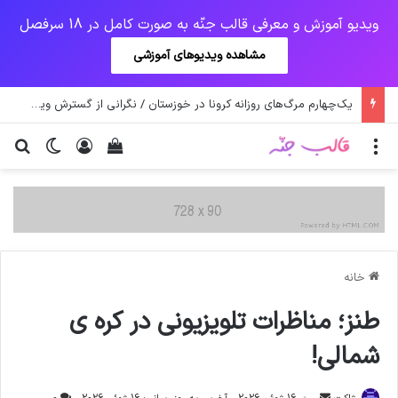
ویدیو آموزش و معرفی قالب جنّه به صورت کامل در 18 سرفصل
مشاهده ویدیوهای آموزشی
اولیانوف: صدور قطعنامه‌های علیه ایران احیای برجام را دشوار می‌کند
منو
ورود
دیدن سبد خرید
تغییر پو
جس
خانه
طنز؛ مناظرات تلویزیونی در کره ی
شمالی!
ارسال