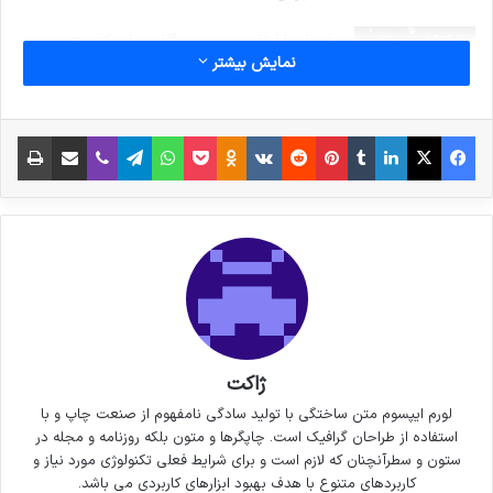
خداحافظی زود هنگام بازیکن تیم
نمایش بیشتر
ملی فوتسال از دنیای بازی
30 سپتامبر 2021
فیس بوک
X
لینکدین
‫تامبلر
‫پین‌ترست
‫رددیت
‫VKontakte
پاکت
واتس آپ
‫Odnoklassniki
تلگرام
وایبر
اشتراک گذاری از طریق ایمیل
چاپ
کپی لینک
ژاکت
لورم ایپسوم متن ساختگی با تولید سادگی نامفهوم از صنعت چاپ و با
استفاده از طراحان گرافیک است. چاپگرها و متون بلکه روزنامه و مجله در
ستون و سطرآنچنان که لازم است و برای شرایط فعلی تکنولوژی مورد نیاز و
کاربردهای متنوع با هدف بهبود ابزارهای کاربردی می باشد.