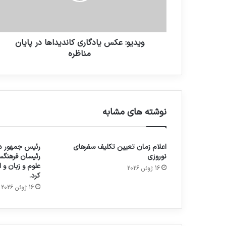
ويديو: عكس يادگاري كانديداها در پايان
مناظره
نوشته های مشابه
اعلام زمان تعیین تکلیف سفرهای
رئیس جمهور در
نوروزی
رئیسان فرهنگس
علوم و زبان و
16 ژوئن 2026
کرد.
16 ژوئن 2026