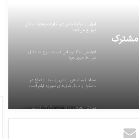
بگذارید
ایران و ترکیه به زودی کارت مشترک بانکی
توزیع می‌کنند
 مشترک
افزایش ۳۰۰ تومانی قیمت مرغ به دلیل
شرایط جوی هوا
ستاد فرماندهي ارتش روسيه: اوضاع در
دمشق و ديگر شهرهاي سوريه آرام است
سروش رفیعی موفق شد تک گل تیمش
مقابل ام صلال رو به ثمر برسونه
اطلاعیه سپاه پاسداران: عملیات موشکی سپاه