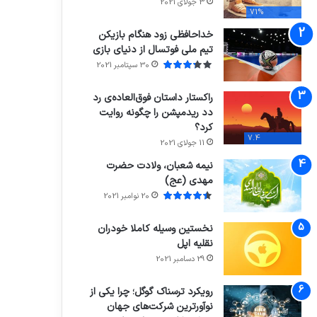
3 جولای 2021
71%
خداحافظی زود هنگام بازیکن
تیم ملی فوتسال از دنیای بازی
30 سپتامبر 2021
راکستار داستان فوق‌العاده‌ی رد
دد ریدمپشن را چگونه روایت
کرد؟
7.4
11 جولای 2021
نیمه شعبان، ولادت حضرت
مهدی (عج)
20 نوامبر 2021
نخستین وسیله کاملا خودران
نقلیه اپل
29 دسامبر 2021
رویکرد ترسناک گوگل؛ چرا یکی از
نوآورترین شرکت‌های جهان