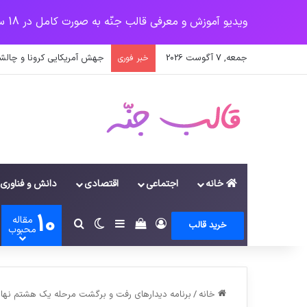
ویدیو آموزش و معرفی قالب جنّه به صورت کامل در 18 سرفصل
جمعه, 7 آگوست 2026
جهش آمریکایی کرونا و چالشی
خبر فوری
خانه
اجتماعی
اقتصادی
دانش و فناوری
10
مقاله
ورود
سایدبار
دیدن سبد خرید
تغییر پوسته
جستجو برای
خرید قالب
محبوب
خانه
/
برنامه ديدارهاي رفت و برگشت مرحله يك هشتم نهايي