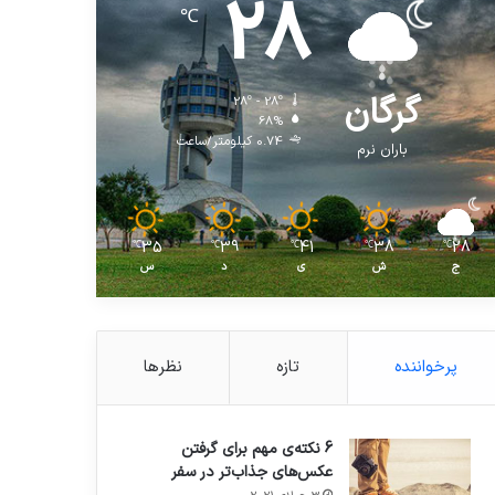
28
℃
گرگان
28º - 28º
68%
0.74 کیلومتر/ساعت
باران نرم
35
39
41
38
28
℃
℃
℃
℃
℃
ج
ش
ی
د
س
پرخواننده
تازه
نظرها
6 نکته‌ی مهم برای گرفتن
عکس‌های جذاب‌تر در سفر