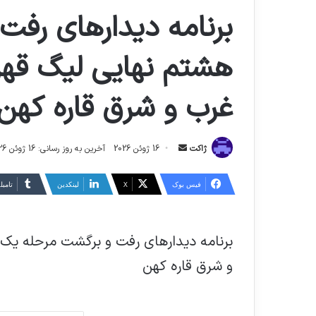
برنامه ديدارهاي رف
هشتم نهايي ليگ قهرم
غرب و شرق قاره كهن
ارسال
ژاکت
16 ژوئن 2026
آخرین به روز رسانی: 16 ژوئن 2026
ایمیل
فیس بوک
X
لینکدین
‫تامبل
برنامه ديدارهاي رفت و برگشت مرحله يك 
و شرق قاره كهن