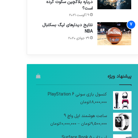
درباره بلاکچین سکوت کرده
است؟
9 آگوست 2021
نتایج دیدار‌های لیگ بسکتبال
NBA
29 جولای 2020
پیشنهاد ویژه
کنسول بازی سونی PlayStation 6
18,000,000
تومان
ساعت هوشمند اپل واچ 9
9,500,000
تومان
–
10,000,000
تومان
لپ تاپ Surface Book 5