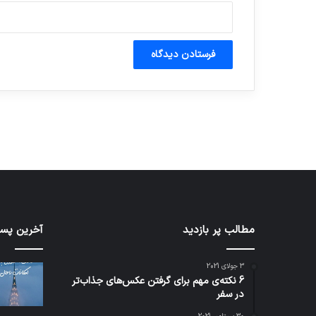
آماده برای کشف
ی سفر مجازی …
توسط ژاکت
توسط ژاکت
در دسامبر 12, 2022
در دسامبر 12, 2022
شبکه
مطالب پر بازدید
کدام
آخرین پست
5G
برنامه‌
می‌تواند
پیام‌ر
3 جولای 2021
باعث
اطلاعا
6 نکته‌ی مهم برای گرفتن عکس‌های جذاب‌تر
سقوط
کاربران
در سفر
هواپیما
را