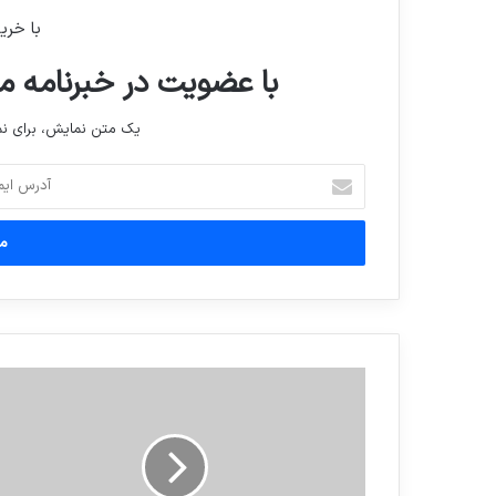
با خری
با عضویت در خبرنامه ما
یک متن نمایش، برای 
آدرس
ایمیل
خود
را
وارد
کنید