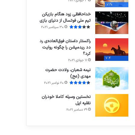
3 جولای 2021
71%
خداحافظی زود هنگام بازیکن
تیم ملی فوتسال از دنیای بازی
30 سپتامبر 2021
راکستار داستان فوق‌العاده‌ی رد
دد ریدمپشن را چگونه روایت
کرد؟
7.4
11 جولای 2021
نیمه شعبان، ولادت حضرت
مهدی (عج)
20 نوامبر 2021
نخستین وسیله کاملا خودران
نقلیه اپل
29 دسامبر 2021