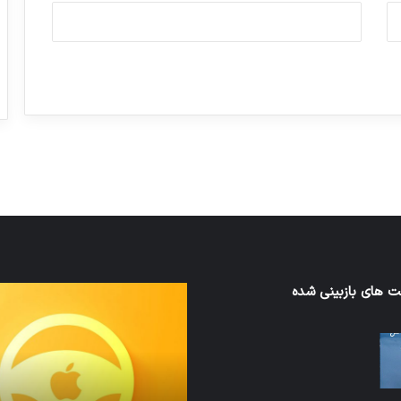
ورزش با ساعت هوشمند
عکاسی با طع
توسط ژاکت
توسط ژاکت
در دسامبر 12, 2022
در دسامبر 12, 2022
 های بازبینی شده
نخستین
های
وسیله
سان
کاملا
ت
خودران
نقلیه
اپل