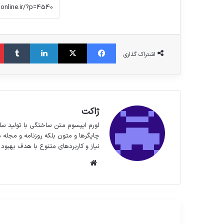
فیس بوک
X
لینکدین
‫تا
اشتراک گذاری
ژاکت
لورم ایپسوم متن ساختگی با تولید سا
چاپگرها و متون بلکه روزنامه و مجله 
نیاز و کاربردهای متنوع با هدف بهبود 
وبسایت
مطالعه بعدی