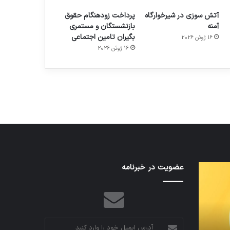
آتش سوزی در شیرخوارگاه
پرداخت زودهنگام حقوق
آمنه
بازنشستگان و مستمری
بگیران تامین اجتماعی
16 ژوئن 2026
م
هدفون های 2023
16 ژوئن 2026
توسط ژاکت
در دسامبر 12, 2022
تدابیر
عضویت در خبرنامه
اف‌ای‌تی‌اف
زمانی
به
خواب
احتمال
و
زیاد
بیداری
در
مجمع
آدرس