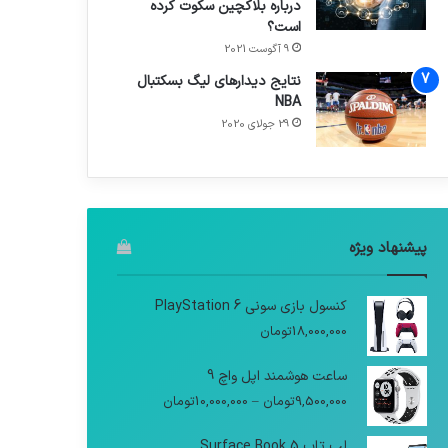
درباره بلاکچین سکوت کرده
است؟
9 آگوست 2021
نتایج دیدار‌های لیگ بسکتبال
NBA
29 جولای 2020
پیشنهاد ویژه
کنسول بازی سونی PlayStation 6
18,000,000
تومان
ساعت هوشمند اپل واچ 9
9,500,000
تومان
–
10,000,000
تومان
لپ تاپ Surface Book 5