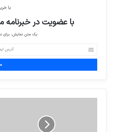
با خری
با عضویت در خبرنامه ما
یک متن نمایش، برای 
آدرس
ایمیل
خود
را
وارد
کنید