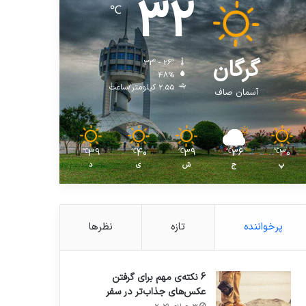
32
℃
گرگان
32º - 26º
48%
2.55 کیلومتر/ساعت
آسمان صاف
39
40
39
36
30
℃
℃
℃
℃
℃
پ
ج
ش
ی
د
پرخواننده
تازه
نظرها
6 نکته‌ی مهم برای گرفتن
عکس‌های جذاب‌تر در سفر