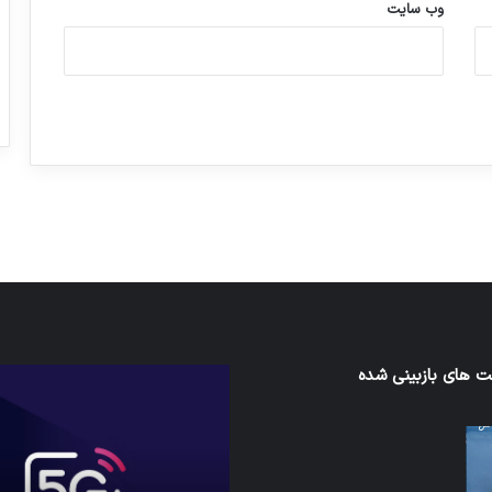
وب‌ سایت
ورزش با ساعت هوشمند
عکاسی با طع
توسط ژاکت
توسط ژاکت
در دسامبر 12, 2022
در دسامبر 12, 2022
ی‌اف
 های بازبینی شده
شبکه
5G
می‌تواند
باعث
سقوط
هواپیما