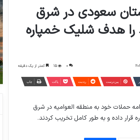
ستان سعودی در شرق
را هدف شلیک خمپاره
0
15
کمتر از یک دقیقه
ر
‫پین‌ترست
‫رددیت
پاکت
چاپ
مه حملات خود به منطقه العوامیه در شرق
رار داده و به طور کامل تخریب کردند.