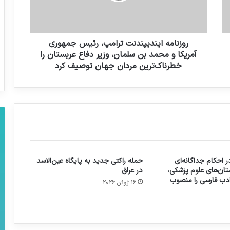
اسحاق نرووووو
روزنامه ایندیپندنت ترامپ، رئیس جمهوری
آمریکا و محمد بن سلمان، وزیر دفاع عربستان را
شش عضو هیأت عامل صندوق نوآوری و
خطرناک‌ترین مردان جهان توصیف کرد
شکوفایی منصوب شدند.
 احکام جداگانه‌ای
حمله راکتی جدید به پایگاه عین‌الاسد
تان‌های علوم پزشکی،
در عراق
 ادب فارسی را منصوب
16 ژوئن 2026