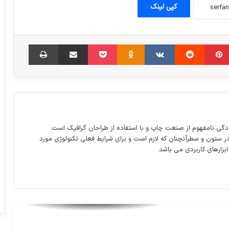
کپی لینک
مبلر
‫پین‌ترست
‫رددیت
‫VKontakte
‫Odnoklassniki
پاکت
اشتراک گذاری از طریق ایمیل
چاپ
کسانیکه هر روز با مطرح کردن فیلترینگ
تلگرام به بهانه خروج ارز از کشور سعی در
گمراه کردن افکار عمومی دارند
دگی نامفهوم از صنعت چاپ و با استفاده از طراحان گرافیک است.
در ستون و سطرآنچنان که لازم است و برای شرایط فعلی تکنولوژی مورد
رسانه های رسمی دنیا مدعی حمله ایران به
ابزارهای کاربردی می باشد.
اسرائیل شده اند.
اسحاق نرووووو