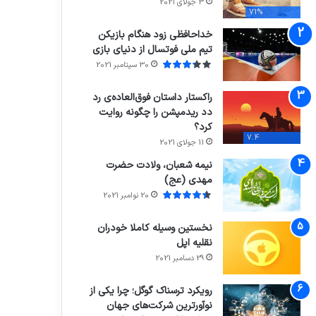
3 جولای 2021
71%
خداحافظی زود هنگام بازیکن
تیم ملی فوتسال از دنیای بازی
30 سپتامبر 2021
راکستار داستان فوق‌العاده‌ی رد
دد ریدمپشن را چگونه روایت
کرد؟
7.4
11 جولای 2021
نیمه شعبان، ولادت حضرت
مهدی (عج)
20 نوامبر 2021
نخستین وسیله کاملا خودران
نقلیه اپل
29 دسامبر 2021
رویکرد ترسناک گوگل؛ چرا یکی از
نوآورترین شرکت‌های جهان