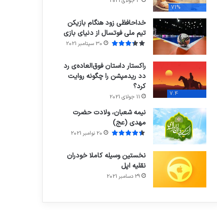
3 جولای 2021
71%
خداحافظی زود هنگام بازیکن
تیم ملی فوتسال از دنیای بازی
30 سپتامبر 2021
راکستار داستان فوق‌العاده‌ی رد
دد ریدمپشن را چگونه روایت
کرد؟
7.4
11 جولای 2021
نیمه شعبان، ولادت حضرت
مهدی (عج)
20 نوامبر 2021
نخستین وسیله کاملا خودران
نقلیه اپل
29 دسامبر 2021