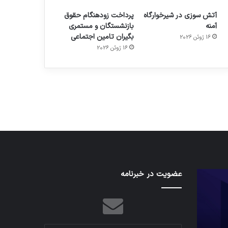
آتش سوزی در شیرخوارگاه
پرداخت زودهنگام حقوق
آمنه
بازنشستگان و مستمری
بگیران تامین اجتماعی
16 ژوئن 2026
م
هدفون های 2023
16 ژوئن 2026
توسط ژاکت
در دسامبر 12, 2022
کدام
عضویت در خبرنامه
نخستین
برنامه‌های
وسیله
پیام‌رسان
کاملا
اطلاعات
خودران
کاربران
نقلیه
را
اپل