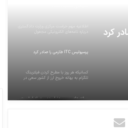
شش عضو هیأت عامل صندوق نوآوری و
شکوفایی منصوب شدند.
اطلاعیه مهم حراست مرکزی وزارت دادگستری
درباره نامه‌های الکترونیکی مجعول
پرسپولیس ITC طارمی را صادر کرد
کسانیکه هر روز با مطرح کردن فیلترینگ
تلگرام به بهانه خروج ارز از کشور سعی در
گمراه کردن افکار عمومی دارند
رسانه های رسمی دنیا مدعی حمله ایران به
اسرائیل شده اند.
اسحاق نرووووو