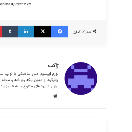
فیس بوک
X
لینکدین
‫تا
اشتراک گذاری
ژاکت
لورم ایپسوم متن ساختگی با تولید سا
چاپگرها و متون بلکه روزنامه و مجله 
نیاز و کاربردهای متنوع با هدف بهبود 
وبسایت
مطالعه بعدی