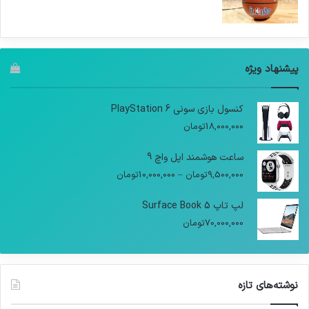
پیشنهاد ویژه
کنسول بازی سونی PlayStation 6
18,000,000
تومان
ساعت هوشمند اپل واچ 9
9,500,000
تومان
–
10,000,000
تومان
لپ تاپ Surface Book 5
70,000,000
تومان
نوشته‌های تازه