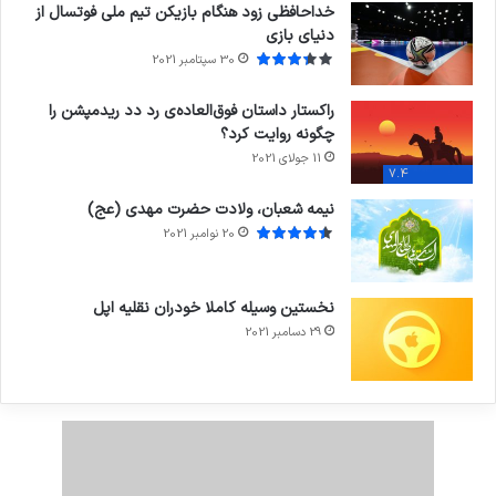
خداحافظی زود هنگام بازیکن تیم ملی فوتسال از
دنیای بازی
30 سپتامبر 2021
راکستار داستان فوق‌العاده‌ی رد دد ریدمپشن را
چگونه روایت کرد؟
11 جولای 2021
7.4
نیمه شعبان، ولادت حضرت مهدی (عج)
20 نوامبر 2021
نخستین وسیله کاملا خودران نقلیه اپل
29 دسامبر 2021