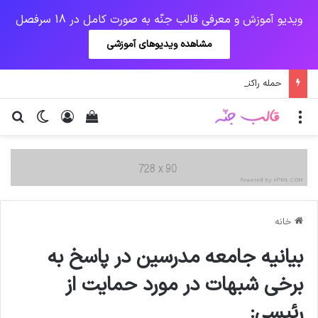
ویدیو آموزش و معرفی قالب جنّه به صورت کامل در 18 سرفصل
مشاهده ویدیوهای آموزشی
حمله راکتی جدید به پایگاه عین‌الاسد در عراق
منو
ورود
دیدن سبد خرید
تغییر پو
جس
خانه
بیانیه جامعه مدرسین در پاسخ به
برخی شبهات در مورد حمایت از
رئیسی: