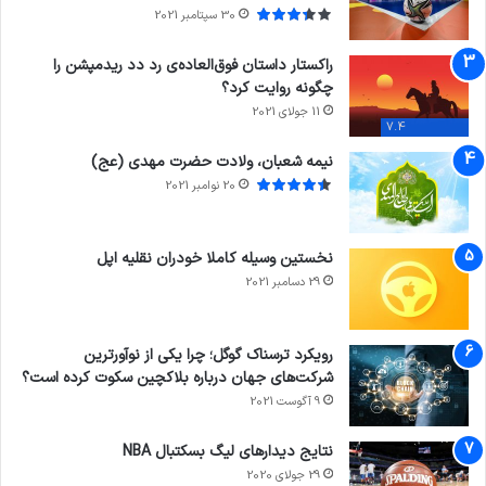
30 سپتامبر 2021
راکستار داستان فوق‌العاده‌ی رد دد ریدمپشن را
چگونه روایت کرد؟
11 جولای 2021
7.4
نیمه شعبان، ولادت حضرت مهدی (عج)
20 نوامبر 2021
نخستین وسیله کاملا خودران نقلیه اپل
29 دسامبر 2021
رویکرد ترسناک گوگل؛ چرا یکی از نوآورترین
شرکت‌های جهان درباره بلاکچین سکوت کرده است؟
9 آگوست 2021
نتایج دیدار‌های لیگ بسکتبال NBA
29 جولای 2020