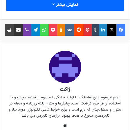
نمایش بیشتر
فیس بوک
X
لینکدین
‫تامبلر
‫پین‌ترست
‫رددیت
‫VKontakte
پاکت
واتس آپ
‫Odnoklassniki
تلگرام
وایبر
اشتراک گذاری از طریق ایمیل
چاپ
ژاکت
لورم ایپسوم متن ساختگی با تولید سادگی نامفهوم از صنعت چاپ و با
استفاده از طراحان گرافیک است. چاپگرها و متون بلکه روزنامه و مجله در
ستون و سطرآنچنان که لازم است و برای شرایط فعلی تکنولوژی مورد نیاز و
کاربردهای متنوع با هدف بهبود ابزارهای کاربردی می باشد.
وبسایت