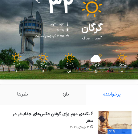
32
℃
گرگان
32º - 26º
49%
2.55 کیلومتر/ساعت
آسمان صاف
39
40
39
36
30
℃
℃
℃
℃
℃
پ
ج
ش
ی
د
پرخواننده
تازه
نظرها
6 نکته‌ی مهم برای گرفتن عکس‌های جذاب‌تر در
سفر
3 جولای 2021
71%