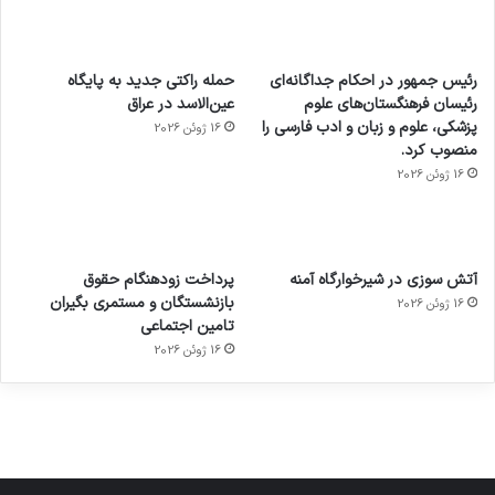
رئیس جمهور در احکام جداگانه‌ای
حمله راکتی جدید به پایگاه
رئیسان فرهنگستان‌های علوم
عین‌الاسد در عراق
پزشکی، علوم و زبان و ادب فارسی را
16 ژوئن 2026
منصوب کرد.
16 ژوئن 2026
آماده
ی سفر
عکاسی
هدفون
ورزش با
برای
مجازی
با طعم
های
آتش سوزی در شیرخوارگاه آمنه
پرداخت زودهنگام حقوق
ساعت
کشف
…
2023
بازنشستگان و مستمری بگیران
16 ژوئن 2026
هوشمند
توسط
توسط
توسط
توسط
تامین اجتماعی
ژاکت
ژاکت
توسط
ژاکت
ژاکت
در
در
ژاکت
16 ژوئن 2026
در
در
دسامبر
دسامبر
در دسامبر
دسامبر
دسامبر
12, 2022
12, 2022
12, 2022
12, 2022
12, 2022