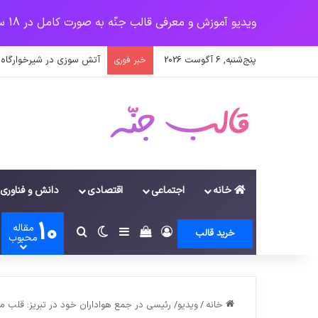
ویدیو آموزش و معرفی قالب جنّه به صورت کامل در 18 سرفصل
پنج‌شنبه, 6 آگوست 2026
آتش سوزی در شیرخوارگاه آ
خبر فوری
خانه
اجتماعی
اقتصادی
دانش و فناوری
10
مقاله
ورود
سایدبار
دیدن سبد خرید
تغییر پوسته
جستجو برای
خرید قالب
محبوب
خانه
/
ویدیو/ رئیسی در جمع هواداران خود در تبریز: قلب 