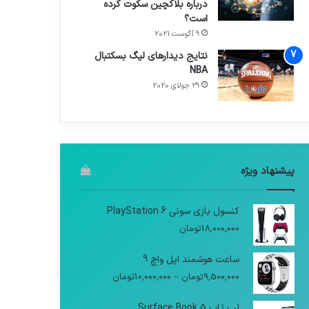
درباره بلاکچین سکوت کرده
است؟
9 آگوست 2021
نتایج دیدار‌های لیگ بسکتبال
NBA
29 جولای 2020
پیشنهاد ویژه
کنسول بازی سونی PlayStation 6
18,000,000
تومان
ساعت هوشمند اپل واچ 9
9,500,000
تومان
–
10,000,000
تومان
لپ تاپ Surface Book 5