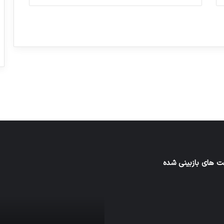
ورزش با ساعت هوشمند
عکاسی با طع
توسط ژاکت
توسط ژاکت
در دسامبر 12, 2022
در دسامبر 12, 2022
ن
 های بازبینی شده
تدابیر
زمانی
خواب
ن
و
بیداری