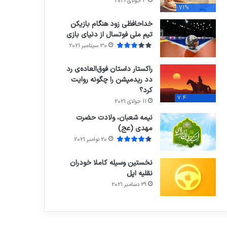
3 جولای 2021
71%
خداحافظی زود هنگام بازیکن
تیم ملی فوتسال از دنیای بازی
30 سپتامبر 2021
راکستار داستان فوق‌العاده‌ی رد
دد ریدمپشن را چگونه روایت
کرد؟
7.4
11 جولای 2021
نیمه شعبان، ولادت حضرت
مهدی (عج)
20 نوامبر 2021
نخستین وسیله کاملا خودران
نقلیه اپل
29 دسامبر 2021