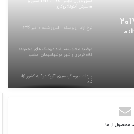
عشق دوران بچگی 1996 / 2017 مسی و
همسرش آنتونلا روکازو
وران بچگی 1996 / 2017
زو
نرخ آزاد ارز و سکه – امروز شنبه 10 تير 1396
مرضيه محبوب،سازنده عروسك هاى مجموعه
كلاه قرمزى و شهر موشهامهمان امشب
خندوانه است
واردات میوه گرمسیری “آووکادو” به کشور آزاد
شد
مهناز افشار شب گذشته در اکران مردمی فیلم
سینمایی “دارکوب” در سینما آزادی
د محصول از ما
فرانس 24 به نقل از وزیرخارجه ایران: