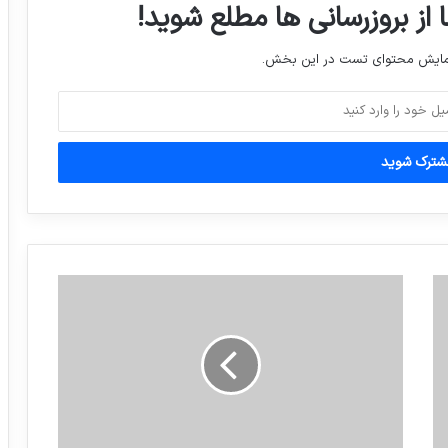
سیاست هسته ای آمریکا بشریت را به نابودی
 از بروزرسانی ها مطلع شوید!
خواهد کشاند.
نمایش محتوای تست در این بخش.
عشق دوران بچگی 1996 / 2017 مسی و
همسرش آنتونلا روکازو