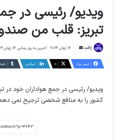
ویدیو/ رئیسی در جمع
تبریز: قلب من صندو
ارسال
ژاکت
16 ژوئن 2026
آخرین به روز رسانی: 16 ژوئن 2026
ایمیل
فیس بوک
X
لینکدین
‫تامبل
ویدیو/ رئیسی در جمع هواداران خود در 
کشور را به منافع شخصی ترجیح نمی دهم