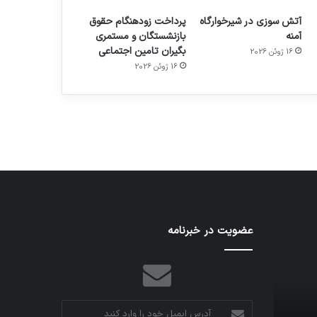
آتش سوزی در شیرخوارگاه
پرداخت زودهنگام حقوق
آمنه
بازنشستگان و مستمری
بگیران تامین اجتماعی
16 ژوئن 2026
م
هدفون های 2023
16 ژوئن 2026
توسط ژاکت
در دسامبر 12, 2022
اف‌ای‌تی‌اف
عضویت در خبرنامه
به
احتمال
زیاد
در
مجمع
آدرس