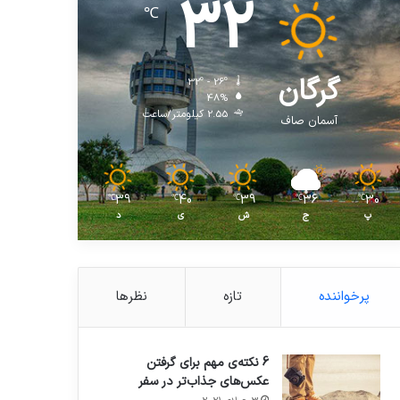
32
℃
گرگان
32º - 26º
48%
2.55 کیلومتر/ساعت
آسمان صاف
39
40
39
36
30
℃
℃
℃
℃
℃
پ
ج
ش
ی
د
پرخواننده
تازه
نظرها
6 نکته‌ی مهم برای گرفتن
عکس‌های جذاب‌تر در سفر