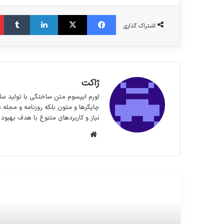
فیس بوک
X
لینکدین
‫تا
اشتراک گذاری
ژاکت
لورم ایپسوم متن ساختگی با تولید سا
چاپگرها و متون بلکه روزنامه و مجله 
نیاز و کاربردهای متنوع با هدف بهبود 
وبسایت
مطالعه بعدی