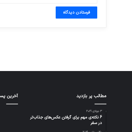
آماده برای کشف
ی سفر مجازی …
توسط ژاکت
توسط ژاکت
در دسامبر 12, 2022
در دسامبر 12, 2022
کدام
مطالب پر بازدید
نخستی
آخرین پست
برنامه‌های
وسیله
پیام‌رسان
کاملا
3 جولای 2021
اطلاعات
خودرا
6 نکته‌ی مهم برای گرفتن عکس‌های جذاب‌تر
کاربران
نقلیه
در سفر
را
اپل