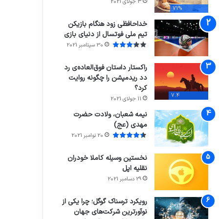
3 جولای 2021
71%
خداحافظی زود هنگام بازیکن
تیم ملی فوتسال از دنیای بازی
30 سپتامبر 2021
راکستار داستان فوق‌العاده‌ی رد
دد ریدمپشن را چگونه روایت
کرد؟
7.4
11 جولای 2021
نیمه شعبان، ولادت حضرت
مهدی (عج)
20 نوامبر 2021
نخستین وسیله کاملا خودران
نقلیه اپل
29 دسامبر 2021
رویکرد ترسناک گوگل؛ چرا یکی از
نوآورترین شرکت‌های جهان