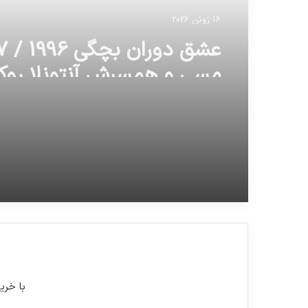
16 ژوئن 2026
عشق د
مسی و همسرش آنتونلا روکا
با خری