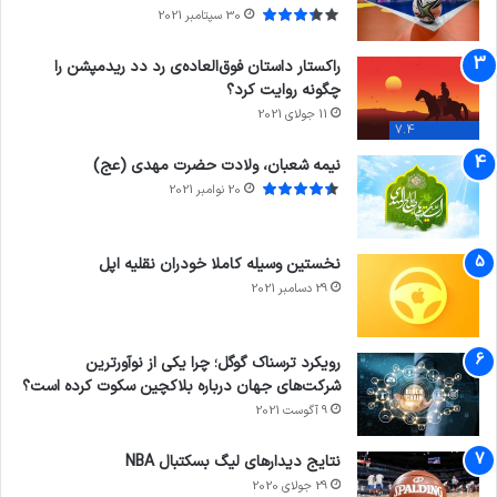
30 سپتامبر 2021
راکستار داستان فوق‌العاده‌ی رد دد ریدمپشن را
چگونه روایت کرد؟
11 جولای 2021
7.4
نیمه شعبان، ولادت حضرت مهدی (عج)
20 نوامبر 2021
نخستین وسیله کاملا خودران نقلیه اپل
29 دسامبر 2021
رویکرد ترسناک گوگل؛ چرا یکی از نوآورترین
شرکت‌های جهان درباره بلاکچین سکوت کرده است؟
9 آگوست 2021
نتایج دیدار‌های لیگ بسکتبال NBA
29 جولای 2020