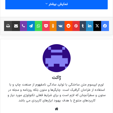
نمایش بیشتر
فیس بوک
X
لینکدین
‫تامبلر
‫پین‌ترست
‫رددیت
‫VKontakte
پاکت
واتس آپ
‫Odnoklassniki
تلگرام
وایبر
اشتراک گذاری از طریق ایمیل
چاپ
ژاکت
لورم ایپسوم متن ساختگی با تولید سادگی نامفهوم از صنعت چاپ و با
استفاده از طراحان گرافیک است. چاپگرها و متون بلکه روزنامه و مجله در
ستون و سطرآنچنان که لازم است و برای شرایط فعلی تکنولوژی مورد نیاز و
کاربردهای متنوع با هدف بهبود ابزارهای کاربردی می باشد.
وبسایت