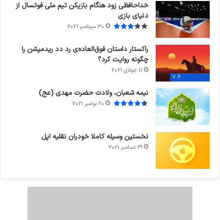
خداحافظی زود هنگام بازیکن تیم ملی فوتسال از
دنیای بازی
30 سپتامبر 2021
راکستار داستان فوق‌العاده‌ی رد دد ریدمپشن را
چگونه روایت کرد؟
11 جولای 2021
7.4
نیمه شعبان، ولادت حضرت مهدی (عج)
20 نوامبر 2021
نخستین وسیله کاملا خودران نقلیه اپل
29 دسامبر 2021