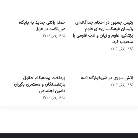
رئیس جمهور در احکام جداگانه‌ای
حمله راکتی جدید به پایگاه
رئیسان فرهنگستان‌های علوم
عین‌الاسد در عراق
پزشکی، علوم و زبان و ادب فارسی را
16 ژوئن 2026
منصوب کرد.
16 ژوئن 2026
آماده
ی سفر
عکاسی
هدفون
ورزش با
برای
مجازی
با طعم
های
آتش سوزی در شیرخوارگاه آمنه
پرداخت زودهنگام حقوق
ساعت
کشف
…
2023
بازنشستگان و مستمری بگیران
16 ژوئن 2026
هوشمند
توسط
توسط
توسط
توسط
تامین اجتماعی
ژاکت
ژاکت
توسط
ژاکت
ژاکت
در
در
ژاکت
16 ژوئن 2026
در
در
دسامبر
دسامبر
در دسامبر
دسامبر
دسامبر
12, 2022
12, 2022
12, 2022
12, 2022
12, 2022