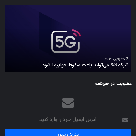
شبکه
کدا
5G
برنا
می‌تواند
پیا
باعث
اطل
سقوط
کارب
هواپیما
را
شود
واقع
امن
ک
نگه
25 ژانویه 2022
شبکه 5G می‌تواند باعث سقوط هواپیما شود
م
می‌
عضویت در خبرنامه
آدرس
ایمیل
خود
را