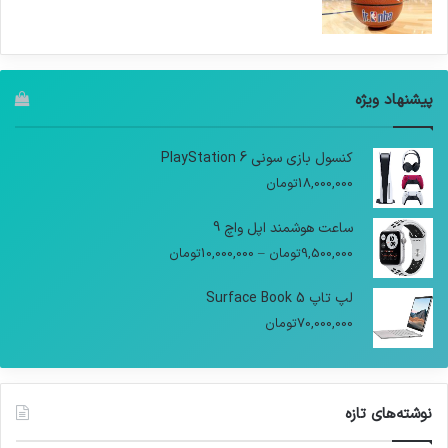
پیشنهاد ویژه
کنسول بازی سونی PlayStation 6
18,000,000
تومان
ساعت هوشمند اپل واچ 9
9,500,000
تومان
–
10,000,000
تومان
لپ تاپ Surface Book 5
70,000,000
تومان
نوشته‌های تازه