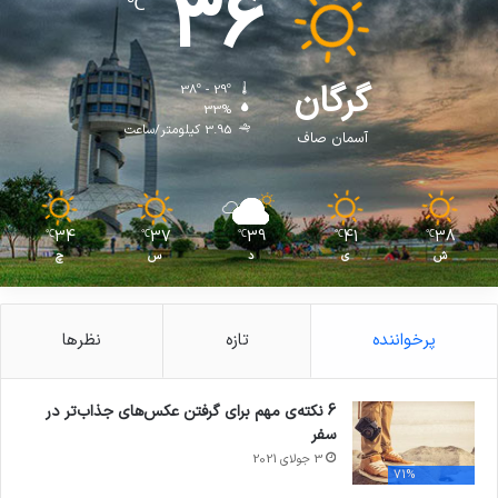
36
℃
گرگان
38º - 29º
33%
3.95 کیلومتر/ساعت
آسمان صاف
34
37
39
41
38
℃
℃
℃
℃
℃
ش
ی
د
س
چ
پرخواننده
تازه
نظرها
6 نکته‌ی مهم برای گرفتن عکس‌های جذاب‌تر در
سفر
3 جولای 2021
71%