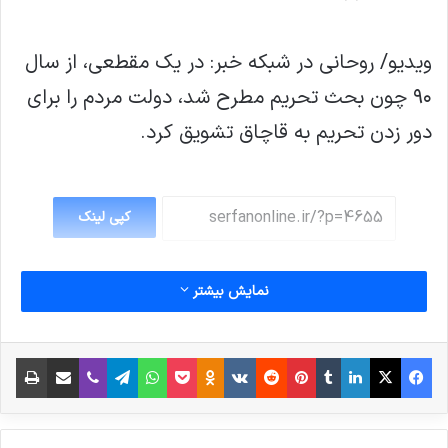
ویدیو/ روحانی در شبکه خبر: در یک مقطعی، از سال
۹۰ چون بحث تحریم مطرح شد، دولت مردم را برای
دور زدن تحریم به قاچاق تشویق کرد.
کپی لینک
نمایش بیشتر
فیس بوک
X
لینکدین
‫تامبلر
‫پین‌ترست
‫رددیت
‫VKontakte
پاکت
واتس آپ
‫Odnoklassniki
تلگرام
وایبر
اشتراک گذاری از طریق ایمیل
چاپ