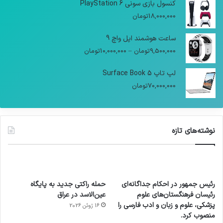
کنسول بازی سونی PlayStation 6
18,000,000
تومان
ساعت هوشمند اپل واچ 9
9,500,000
تومان
–
10,000,000
تومان
لپ تاپ Surface Book 5
70,000,000
تومان
نوشته‌های تازه
رئیس جمهور در احکام جداگانه‌ای
حمله راکتی جدید به پایگاه
رئیسان فرهنگستان‌های علوم
عین‌الاسد در عراق
پزشکی، علوم و زبان و ادب فارسی را
16 ژوئن 2026
منصوب کرد.