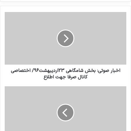
کنید
اخبار صوتي: بخش شامگاهی 23اردیبهشت96/ اختصاصي
کانال صرفا جهت اطلاع