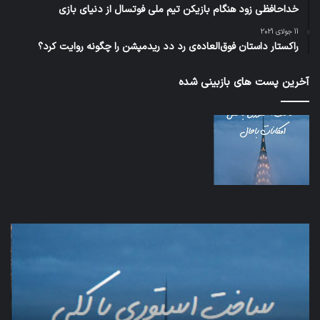
خداحافظی زود هنگام بازیکن تیم ملی فوتسال از دنیای بازی
11 جولای 2021
راکستار داستان فوق‌العاده‌ی رد دد ریدمپشن را چگونه روایت کرد؟
آخرین پست های بازبینی شده
اف‌ای‌تی‌اف
شبک
به
5G
احتمال
می‌
زیاد
باع
در
سق
مجمع
هوا