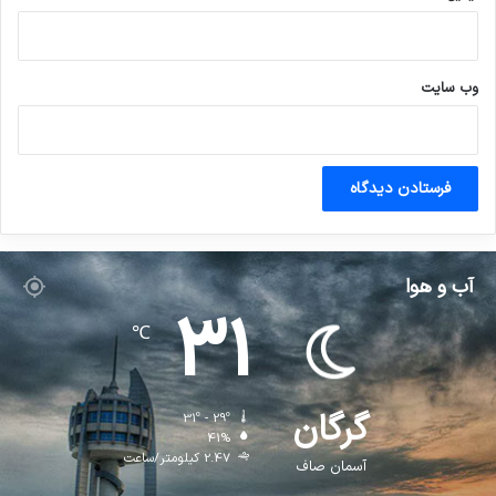
وب‌ سایت
آب و هوا
31
℃
گرگان
31º - 29º
41%
2.47 کیلومتر/ساعت
آسمان صاف