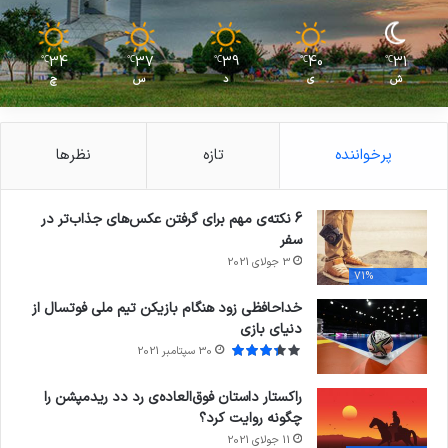
34
37
39
40
31
℃
℃
℃
℃
℃
ش
ی
د
س
چ
پرخواننده
تازه
نظرها
6 نکته‌ی مهم برای گرفتن عکس‌های جذاب‌تر در
سفر
3 جولای 2021
71%
خداحافظی زود هنگام بازیکن تیم ملی فوتسال از
دنیای بازی
30 سپتامبر 2021
راکستار داستان فوق‌العاده‌ی رد دد ریدمپشن را
چگونه روایت کرد؟
11 جولای 2021