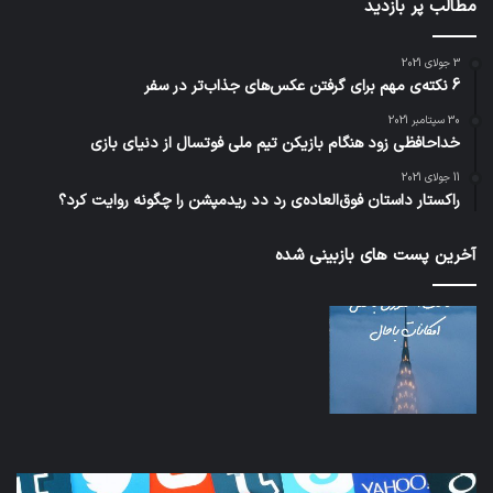
مطالب پر بازدید
3 جولای 2021
6 نکته‌ی مهم برای گرفتن عکس‌های جذاب‌تر در سفر
30 سپتامبر 2021
خداحافظی زود هنگام بازیکن تیم ملی فوتسال از دنیای بازی
11 جولای 2021
راکستار داستان فوق‌العاده‌ی رد دد ریدمپشن را چگونه روایت کرد؟
آخرین پست های بازبینی شده
کدام
نخس