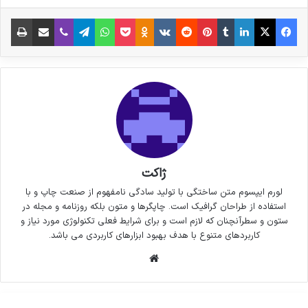
فیس بوک
X
لینکدین
‫تامبلر
‫پین‌ترست
‫رددیت
‫VKontakte
پاکت
واتس آپ
‫Odnoklassniki
تلگرام
وایبر
اشتراک گذاری از طریق ایمیل
چاپ
ژاکت
لورم ایپسوم متن ساختگی با تولید سادگی نامفهوم از صنعت چاپ و با
استفاده از طراحان گرافیک است. چاپگرها و متون بلکه روزنامه و مجله در
ستون و سطرآنچنان که لازم است و برای شرایط فعلی تکنولوژی مورد نیاز و
کاربردهای متنوع با هدف بهبود ابزارهای کاربردی می باشد.
وبسایت