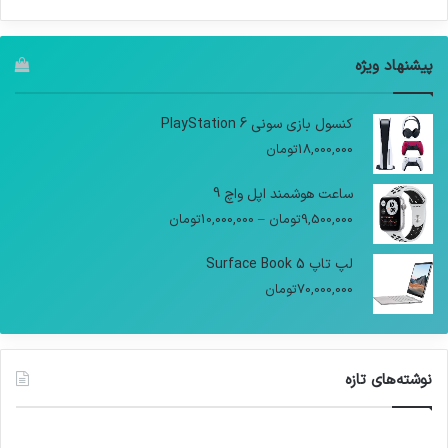
پیشنهاد ویژه
کنسول بازی سونی PlayStation 6
18,000,000
تومان
ساعت هوشمند اپل واچ 9
9,500,000
تومان
–
10,000,000
تومان
لپ تاپ Surface Book 5
70,000,000
تومان
نوشته‌های تازه