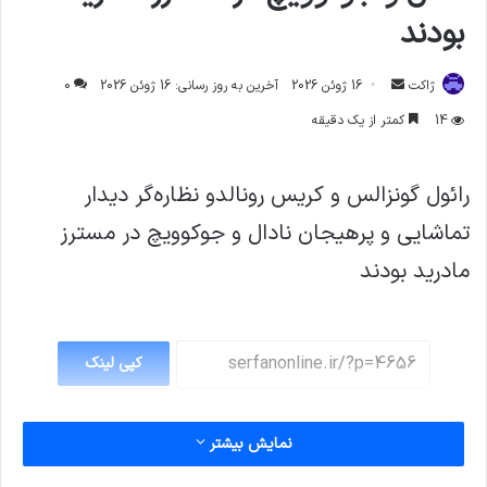
بودند
ارسال
ژاکت
16 ژوئن 2026
آخرین به روز رسانی: 16 ژوئن 2026
0
ایمیل
14
کمتر از یک دقیقه
رائول گونزالس و کریس رونالدو نظاره‌گر دیدار
تماشایی و پرهیجان نادال و جوکوویچ در مسترز
مادرید بودند
کپی لینک
نمایش بیشتر