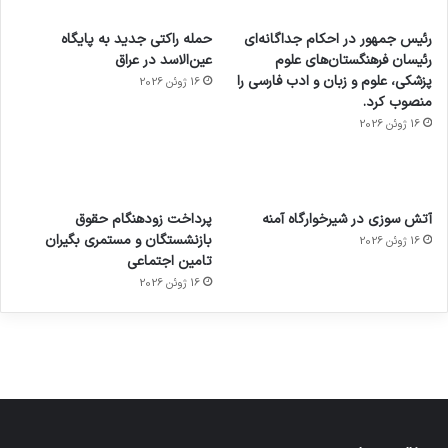
رئیس جمهور در احکام جداگانه‌ای
حمله راکتی جدید به پایگاه
رئیسان فرهنگستان‌های علوم
عین‌الاسد در عراق
پزشکی، علوم و زبان و ادب فارسی را
16 ژوئن 2026
منصوب کرد.
16 ژوئن 2026
آماده
ی سفر
عکاسی
هدفون
ورزش با
برای
مجازی
با طعم
های
آتش سوزی در شیرخوارگاه آمنه
پرداخت زودهنگام حقوق
ساعت
کشف
…
2023
بازنشستگان و مستمری بگیران
16 ژوئن 2026
هوشمند
توسط
توسط
توسط
توسط
تامین اجتماعی
ژاکت
ژاکت
توسط
ژاکت
ژاکت
در
در
ژاکت
16 ژوئن 2026
در
در
دسامبر
دسامبر
در دسامبر
دسامبر
دسامبر
12, 2022
12, 2022
12, 2022
12, 2022
12, 2022