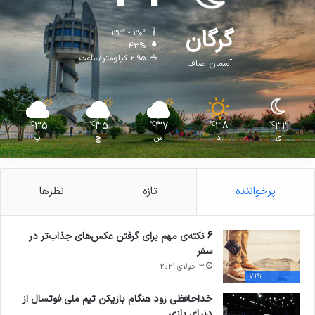
گرگان
33º - 30º
43%
2.95 کیلومتر/ساعت
آسمان صاف
35
35
37
38
33
℃
℃
℃
℃
℃
ی
د
س
چ
پ
پرخواننده
تازه
نظرها
6 نکته‌ی مهم برای گرفتن عکس‌های جذاب‌تر در
سفر
3 جولای 2021
71%
خداحافظی زود هنگام بازیکن تیم ملی فوتسال از
دنیای بازی