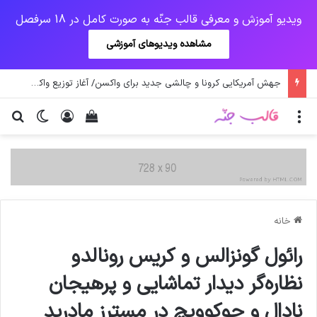
ویدیو آموزش و معرفی قالب جنّه به صورت کامل در 18 سرفصل
مشاهده ویدیوهای آموزشی
جهش آمریکایی کرونا و چالشی جدید برای واکسن/ آغاز توزیع واکسن از سوی اتحادیه کوواکس
منو
ورود
دیدن سبد خرید
تغییر پو
جس
خانه
رائول گونزالس و کریس رونالدو
نظاره‌گر دیدار تماشایی و پرهیجان
نادال و جوکوویچ در مسترز مادرید