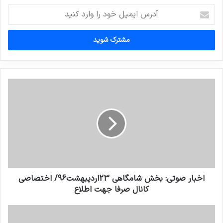
آدرس
ایمیل
خود
را
وارد
کنید
اخبار صوتي: بخش شامگاهی 23اردیبهشت96/ اختصاصي
کانال صرفا جهت اطلاع