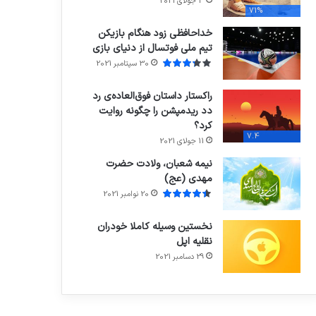
3 جولای 2021
71%
خداحافظی زود هنگام بازیکن
تیم ملی فوتسال از دنیای بازی
30 سپتامبر 2021
راکستار داستان فوق‌العاده‌ی رد
دد ریدمپشن را چگونه روایت
کرد؟
7.4
11 جولای 2021
نیمه شعبان، ولادت حضرت
مهدی (عج)
20 نوامبر 2021
نخستین وسیله کاملا خودران
نقلیه اپل
29 دسامبر 2021