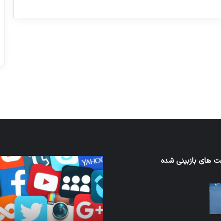
ورزش با ساعت هوشمند
عکاسی با طع
توسط ژاکت
توسط ژاکت
در دسامبر 12, 2022
در دسامبر 12, 2022
 های بازبینی شده
کدام
برنامه‌های
ند
پیام‌رسان
اطلاعات
کاربران
ا
را