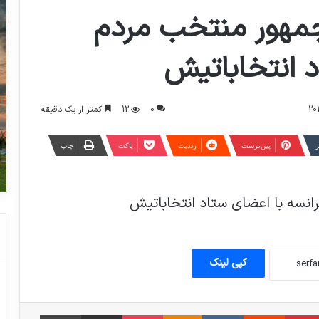
جمهور منتخب مردم
د انتخاباتیش
0
12
کمتر از یک دقیقه
ر
‫پین‌ترست
‫رددیت
پاکت
چاپ
انسه با اعضای ستاد انتخاباتیش
کپی لینک
مبلر
‫پین‌ترست
‫رددیت
‫VKontakte
‫Odnoklassniki
پاکت
اشتراک گذاری از طریق ایمیل
چاپ