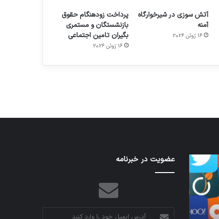
آتش سوزی در شیرخوارگاه
پرداخت زودهنگام حقوق
آمنه
بازنشستگان و مستمری
بگیران تامین اجتماعی
16 ژوئن 2026
م
هدفون های 2023
16 ژوئن 2026
توسط ژاکت
در دسامبر 12, 2022
نخستین
عضویت در خبرنامه
تدابیر
وسیله
زمانی
کاملا
خواب
خودران
و
نقلیه
بیداری
اپل
آدرس