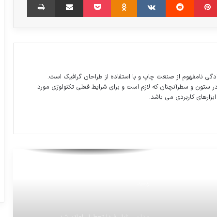
کارنامه یک‌سال فشار حداکثری علیه ایران
برای کاهش صرفه جویی در ارز و حل مشکل
اینترنت مردم ، صدا و سیما باید فرکانس را
پس بدهد
دگی نامفهوم از صنعت چاپ و با استفاده از طراحان گرافیک است.
در ستون و سطرآنچنان که لازم است و برای شرایط فعلی تکنولوژی مورد
اظهارات پاک‌سرشت معاون وزیر کار درباره
ابزارهای کاربردی می باشد.
فیلترینگ تلگرام
توئیتر هک شد
قیمت خاویار به کیلویی ۱۰ میلیون تومان
رسید