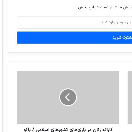
نمایش محتوای تست در این بخش.
مدارس زابل فردا تعطیل اعلام شد
کارنامه یک‌سال فشار حداکثری علیه ایران
برای کاهش صرفه جویی در ارز و حل مشکل
اینترنت مردم ، صدا و سیما باید فرکانس را
پس بدهد
اظهارات پاک‌سرشت معاون وزیر کار درباره
فیلترینگ تلگرام
توئیتر هک شد
کاراته زنان در بازی‌های کشورهای اسلامی / باکو