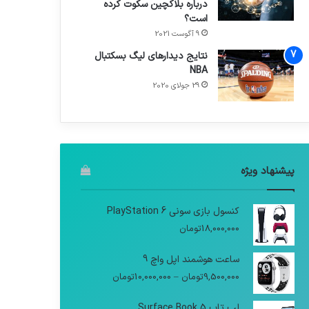
درباره بلاکچین سکوت کرده
است؟
9 آگوست 2021
نتایج دیدار‌های لیگ بسکتبال
NBA
29 جولای 2020
پیشنهاد ویژه
کنسول بازی سونی PlayStation 6
18,000,000
تومان
ساعت هوشمند اپل واچ 9
9,500,000
تومان
–
10,000,000
تومان
لپ تاپ Surface Book 5