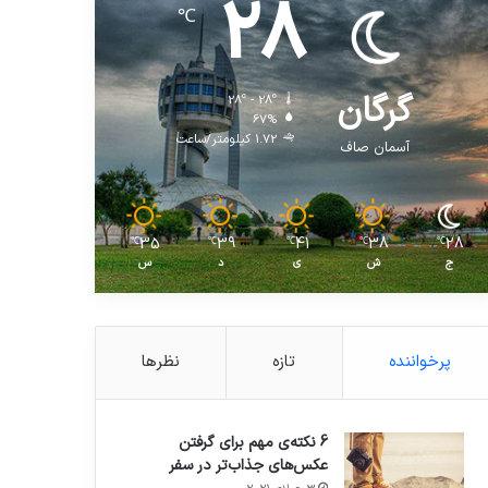
28
℃
گرگان
28º - 28º
67%
1.72 کیلومتر/ساعت
آسمان صاف
35
39
41
38
28
℃
℃
℃
℃
℃
ج
ش
ی
د
س
پرخواننده
تازه
نظرها
6 نکته‌ی مهم برای گرفتن
عکس‌های جذاب‌تر در سفر