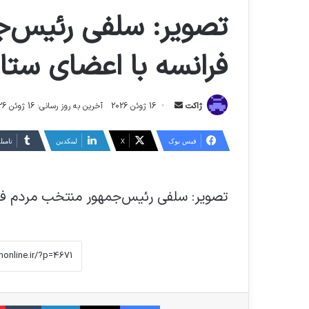
تصویر: سلفی رئیس‌
فرانسه با اعضای ستا
ارسال
ژاکت
16 ژوئن 2026
آخرین به روز رسانی: 16 ژوئن 2026
ایمیل
فیس بوک
X
لینکدین
‫تامبل
تصویر: سلفی رئیس‌جمهور منتخب مردم فر
فیس بوک
X
لینکدین
‫تا