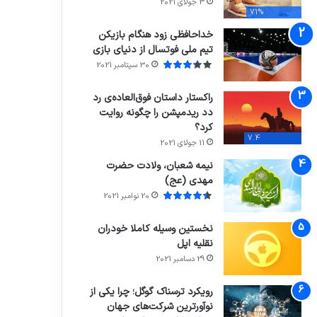
3 جولای 2021
71%
خداحافظی زود هنگام بازیکن
تیم ملی فوتسال از دنیای بازی
30 سپتامبر 2021
راکستار داستان فوق‌العاده‌ی رد
دد ریدمپشن را چگونه روایت
کرد؟
7.4
11 جولای 2021
نیمه شعبان، ولادت حضرت
مهدی (عج)
20 نوامبر 2021
نخستین وسیله کاملا خودران
نقلیه اپل
29 دسامبر 2021
رویکرد ترسناک گوگل؛ چرا یکی از
نوآورترین شرکت‌های جهان