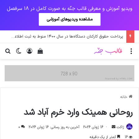
ویدیو آموزش و معرفی قالب جنّه به صورت کامل در 18 سرفصل
مشاهده ویدیوهای آموزشی
جهش آمریکایی کرونا و چالشی جدید برای واکسن/ آغاز توزیع واکسن از سوی اتحادیه کوواکس
منو
ورود
دیدن سبد خرید
تغییر پو
جس
خانه
روحانی همینک وارد خرم آباد شد
ارسال
ژاکت
16 ژوئن 2026
آخرین به روز رسانی: 16 ژوئن 2026
0
ایمیل
16
کمتر از یک دقیقه