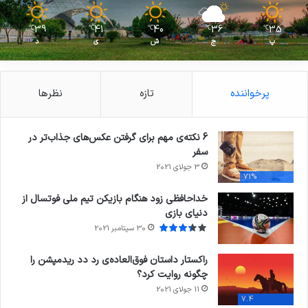
39
41
40
36
35
℃
℃
℃
℃
℃
پ
ج
ش
ی
د
پرخواننده
تازه
نظرها
6 نکته‌ی مهم برای گرفتن عکس‌های جذاب‌تر در
سفر
3 جولای 2021
71%
خداحافظی زود هنگام بازیکن تیم ملی فوتسال از
دنیای بازی
30 سپتامبر 2021
راکستار داستان فوق‌العاده‌ی رد دد ریدمپشن را
چگونه روایت کرد؟
11 جولای 2021
7.4