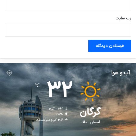
وب‌ سایت
آب و هوا
32
℃
گرگان
35º - 26º
38%
3.6 کیلومتر/ساعت
آسمان صاف