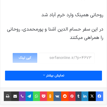
روحانی همینک وارد خرم آباد شد
در این سفر حسام الدین آشنا و پورمحمدی، روحانی
را همراهی میکنند
کپی لینک
نمایش بیشتر
فیس بوک
X
لینکدین
‫تامبلر
‫پین‌ترست
‫رددیت
‫VKontakte
پاکت
واتس آپ
‫Odnoklassniki
تلگرام
وایبر
اشتراک گذاری از طریق ایمیل
چاپ