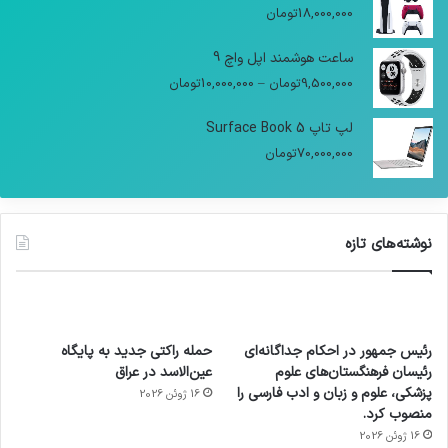
18,000,000
تومان
ساعت هوشمند اپل واچ 9
9,500,000
تومان
–
10,000,000
تومان
لپ تاپ Surface Book 5
70,000,000
تومان
نوشته‌های تازه
رئیس جمهور در احکام جداگانه‌ای
حمله راکتی جدید به پایگاه
رئیسان فرهنگستان‌های علوم
عین‌الاسد در عراق
پزشکی، علوم و زبان و ادب فارسی را
16 ژوئن 2026
منصوب کرد.
16 ژوئن 2026