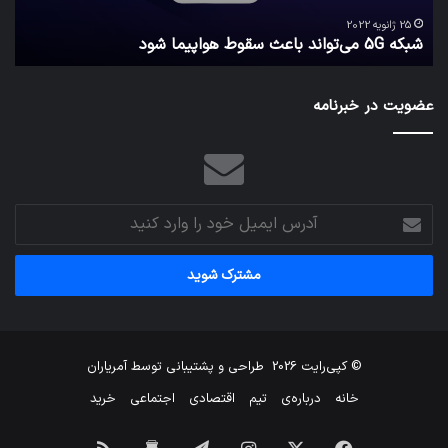
امن
ک
نگه
25 ژانویه 2022
شبکه 5G می‌تواند باعث سقوط هواپیما شود
م
می‌
عضویت در خبرنامه
آدرس
ایمیل
خود
را
وارد
کنید
© کپی‌رایت 2026
طراحی و پشتیبانی توسط
آمریاران
خانه
درباره‌ی
تیم
اقتصادی
اجتماعی
خرید
فیس
X
اینستاگرام
تلگرام
برای
خوراک