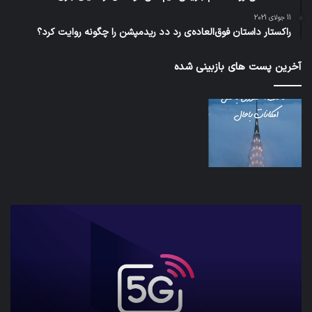
11 جولای 2021
راکستار داستان فوق‌العاده‌ی رد دد ریدمپشن را چگونه روایت کرد؟
آخرین پست های بازبینی شده
شبکه
کدا
5G
برنا
می‌تواند
پیا
باعث
اطل
سقوط
کارب
هواپیما
را
شود
واقع