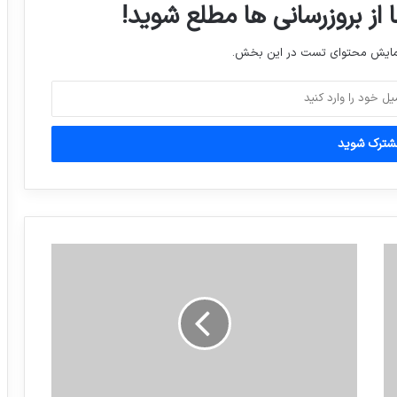
 از بروزرسانی ها مطلع شوید!
فاتح تریم منتفی است؛ قیمتش با بودجه
استقلال تفاوت زیادی دارد
نمایش محتوای تست در این بخش.
حسن هاشمی که در هفته‌های اخیر مورد
هجمه برخی رسانه‌های خاص قرار گرفته،
امشب ساعت یازده در شبکه یک به صورت
زنده با مردم سخن خواهد گفت.
الناز شاكردوست و خواهرش دیشب در
نيوكمپ
جزئیات نامه ظریف به موگرینی