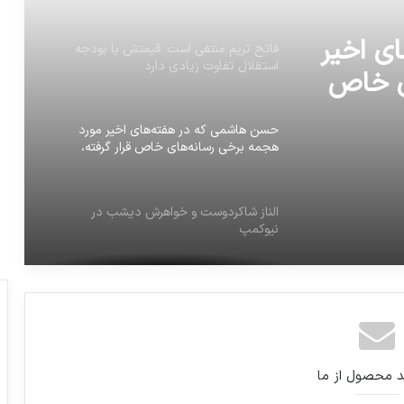
استقلال تفاوت زیادی دارد
ش دیشب
حسن هاشمی که در هفته‌های اخیر مورد
هجمه برخی رسانه‌های خاص قرار گرفته،
امشب ساعت یازده در شبکه یک به صورت
زنده با مردم سخن خواهد گفت.
الناز شاكردوست و خواهرش دیشب در
ی اخیر
نيوكمپ
ی خاص
جزئیات نامه ظریف به موگرینی
ده در
مردم
توییت ظریف در پایان دیدارهایش در
جمهوری آذربایجان
جزئیات واگذاری شرکت هواپیمایی ایرتور
د محصول از ما