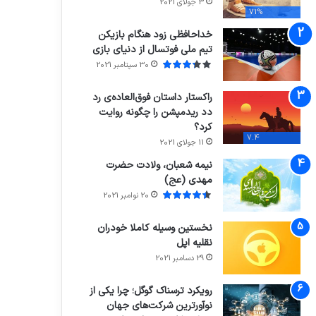
3 جولای 2021
71%
خداحافظی زود هنگام بازیکن
تیم ملی فوتسال از دنیای بازی
30 سپتامبر 2021
راکستار داستان فوق‌العاده‌ی رد
دد ریدمپشن را چگونه روایت
کرد؟
7.4
11 جولای 2021
نیمه شعبان، ولادت حضرت
مهدی (عج)
20 نوامبر 2021
نخستین وسیله کاملا خودران
نقلیه اپل
29 دسامبر 2021
رویکرد ترسناک گوگل؛ چرا یکی از
نوآورترین شرکت‌های جهان