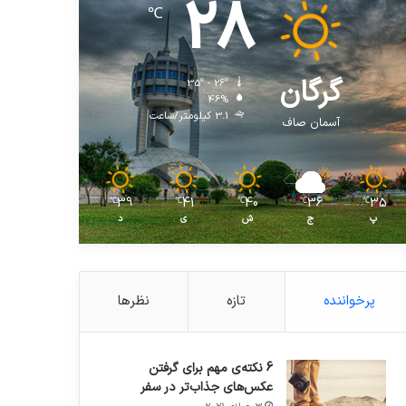
28
℃
گرگان
35º - 26º
46%
3.1 کیلومتر/ساعت
آسمان صاف
39
41
40
36
35
℃
℃
℃
℃
℃
پ
ج
ش
ی
د
پرخواننده
تازه
نظرها
6 نکته‌ی مهم برای گرفتن
عکس‌های جذاب‌تر در سفر