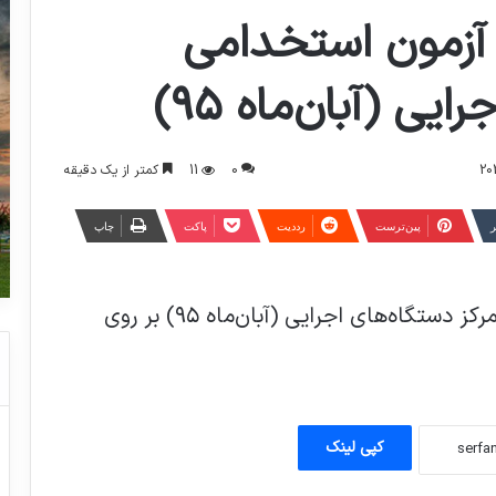
آزمون استخدامی
یی (آبان‌ماه ۹۵)
0
11
کمتر از یک دقیقه
ر
‫پین‌ترست
‫رددیت
پاکت
چاپ
نتیجه نهایی سومین آزمون استخدامی متمرکز دستگاه‌های اجرایی (آبان‌ماه ۹۵) بر روی
فاتح تریم منتفی است؛ قیمتش با بودجه
استقلال تفاوت زیادی دارد
کپی لینک