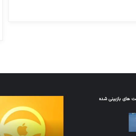
ورزش با ساعت هوشمند
عکاسی با طع
توسط ژاکت
توسط ژاکت
در دسامبر 12, 2022
در دسامبر 12, 2022
ن
 های بازبینی شده
تدابیر
زمانی
خواب
ن
و
بیداری