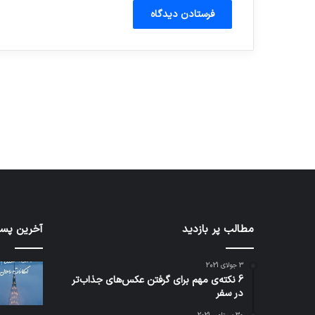
آماده برای کشف
ی سفر مجازی …
توسط ژاکت
توسط ژاکت
در دسامبر 12, 2022
در دسامبر 12, 2022
کدام
مطالب پر بازدید
نخستی
آخرین پست
برنامه‌های
وسیله
پیام‌رسان
کاملا
3 جولای 2021
اطلاعات
خودرا
6 نکته‌ی مهم برای گرفتن عکس‌های جذاب‌تر
کاربران
نقلیه
در سفر
را
اپل