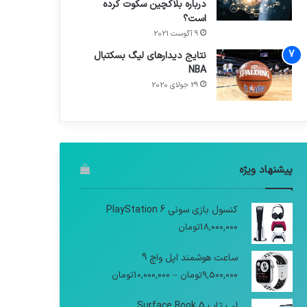
درباره بلاکچین سکوت کرده
است؟
9 آگوست 2021
نتایج دیدار‌های لیگ بسکتبال
NBA
29 جولای 2020
پیشنهاد ویژه
کنسول بازی سونی PlayStation 6
18,000,000
تومان
ساعت هوشمند اپل واچ 9
9,500,000
تومان
–
10,000,000
تومان
لپ تاپ Surface Book 5