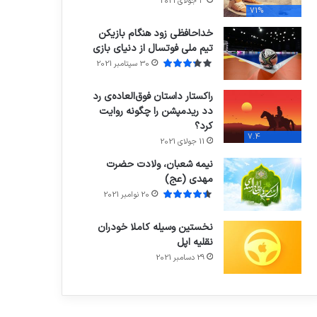
3 جولای 2021
71%
خداحافظی زود هنگام بازیکن
تیم ملی فوتسال از دنیای بازی
30 سپتامبر 2021
راکستار داستان فوق‌العاده‌ی رد
دد ریدمپشن را چگونه روایت
کرد؟
7.4
11 جولای 2021
نیمه شعبان، ولادت حضرت
مهدی (عج)
20 نوامبر 2021
نخستین وسیله کاملا خودران
نقلیه اپل
29 دسامبر 2021