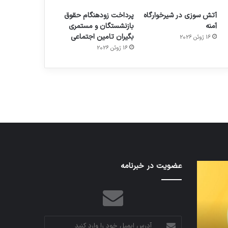
آتش سوزی در شیرخوارگاه
پرداخت زودهنگام حقوق
آمنه
بازنشستگان و مستمری
بگیران تامین اجتماعی
16 ژوئن 2026
م
هدفون های 2023
16 ژوئن 2026
توسط ژاکت
در دسامبر 12, 2022
اف‌ای‌تی‌اف
عضویت در خبرنامه
به
احتمال
زیاد
در
مجمع
آدرس