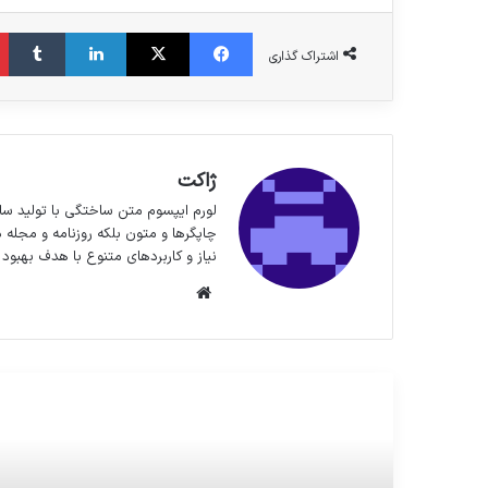
فیس بوک
X
لینکدین
‫تا
اشتراک گذاری
ژاکت
لورم ایپسوم متن ساختگی با تولید سا
چاپگرها و متون بلکه روزنامه و مجله 
نیاز و کاربردهای متنوع با هدف بهبود 
وبسایت
مطالعه بعدی