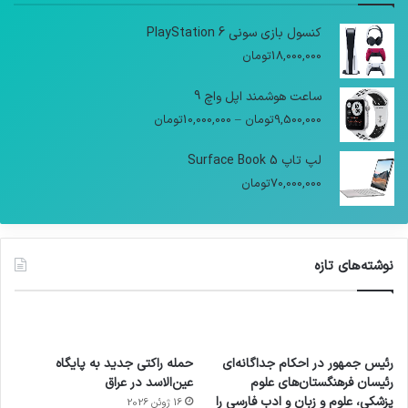
کنسول بازی سونی PlayStation 6
18,000,000
تومان
ساعت هوشمند اپل واچ 9
9,500,000
تومان
–
10,000,000
تومان
لپ تاپ Surface Book 5
70,000,000
تومان
نوشته‌های تازه
رئیس جمهور در احکام جداگانه‌ای
حمله راکتی جدید به پایگاه
رئیسان فرهنگستان‌های علوم
عین‌الاسد در عراق
پزشکی، علوم و زبان و ادب فارسی را
16 ژوئن 2026