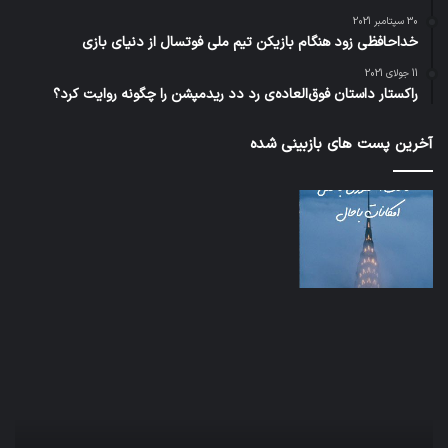
30 سپتامبر 2021
خداحافظی زود هنگام بازیکن تیم ملی فوتسال از دنیای بازی
11 جولای 2021
راکستار داستان فوق‌العاده‌ی رد دد ریدمپشن را چگونه روایت کرد؟
آخرین پست های بازبینی شده
اف‌ای‌تی‌اف
شبک
به
5G
احتمال
می‌
زیاد
باع
در
سق