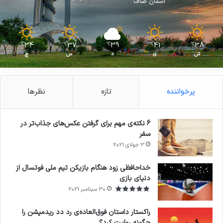
آسمان صاف
34
37
39
41
38
℃
℃
℃
℃
℃
ش
ی
د
س
چ
پرخواننده
تازه
نظرها
6 نکته‌ی مهم برای گرفتن عکس‌های جذاب‌تر در
سفر
3 جولای 2021
71%
خداحافظی زود هنگام بازیکن تیم ملی فوتسال از
دنیای بازی
30 سپتامبر 2021
راکستار داستان فوق‌العاده‌ی رد دد ریدمپشن را
چگونه روایت کرد؟