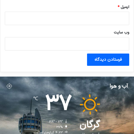
ایمیل
*
وب‌ سایت
آب و هوا
37
℃
گرگان
38º - 29º
27%
4.23 کیلومتر/ساعت