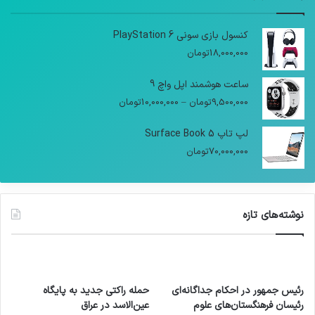
کنسول بازی سونی PlayStation 6
18,000,000
تومان
ساعت هوشمند اپل واچ 9
9,500,000
تومان
–
10,000,000
تومان
لپ تاپ Surface Book 5
70,000,000
تومان
نوشته‌های تازه
رئیس جمهور در احکام جداگانه‌ای
حمله راکتی جدید به پایگاه
رئیسان فرهنگستان‌های علوم
عین‌الاسد در عراق