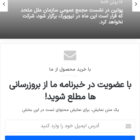
16 ژوئن 2026
مديرعامل گروه خودروسازي سايپا از عرضه خودروی
16 ژوئن 2026
سيتروئن C3 به عنوان نخستين محصول مشترك
توليدي سايپا و سيتروئن فرانسه
پوتين در نشست مجمع عمومي سازمان ملل متحد
که قرار است اين ماه در نيويورک برگزار شود، شرکت
نخواهد کرد.
با خرید محصول از ما
با عضویت در خبرنامه ما از بروزرسانی
ها مطلع شوید!
یک متن نمایش، برای نمایش محتوای تست در این بخش.
آدرس
ایمیل
خود