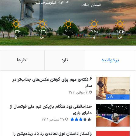
3.16 کیلومتر/ساعت
آسمان صاف
34
37
39
40
34
℃
℃
℃
℃
℃
ش
ی
د
س
چ
پرخواننده
تازه
نظرها
6 نکته‌ی مهم برای گرفتن عکس‌های جذاب‌تر در
سفر
3 جولای 2021
71%
خداحافظی زود هنگام بازیکن تیم ملی فوتسال از
دنیای بازی
30 سپتامبر 2021
راکستار داستان فوق‌العاده‌ی رد دد ریدمپشن را