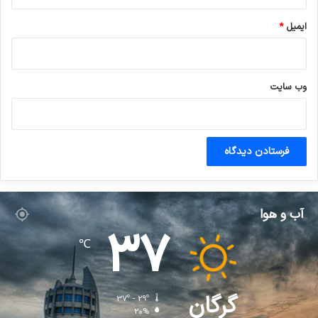
ایمیل
*
وب‌ سایت
آب و هوا
37
℃
گرگان
37º - 29º
20%