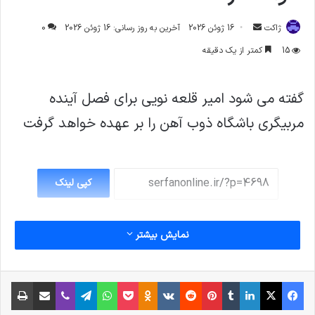
ارسال
ژاکت
16 ژوئن 2026
آخرین به روز رسانی: 16 ژوئن 2026
0
ایمیل
15
کمتر از یک دقیقه
گفته می شود امیر قلعه نویی برای فصل آینده
مربیگری باشگاه ذوب آهن را بر عهده خواهد گرفت
کپی لینک
نمایش بیشتر
فیس بوک
X
لینکدین
‫تامبلر
‫پین‌ترست
‫رددیت
‫VKontakte
پاکت
واتس آپ
‫Odnoklassniki
تلگرام
وایبر
اشتراک گذاری از طریق ایمیل
چاپ