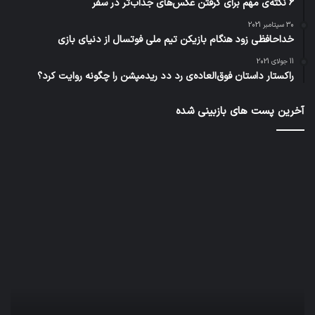
6 نکته‌ی مهم برای گرفتن عکس‌های جذاب‌تر در سفر
30 سپتامبر 2021
خداحافظی زود هنگام بازیکن تیم ملی فوتسال از دنیای بازی
11 جولای 2021
راکستار داستان فوق‌العاده‌ی رد دد ریدمپشن را چگونه روایت کرد؟
آخرین پست های بازبینی شده
کدام
نخس
برنامه‌های
وسی
پیام‌رسان
کامل
اطلاعات
خود