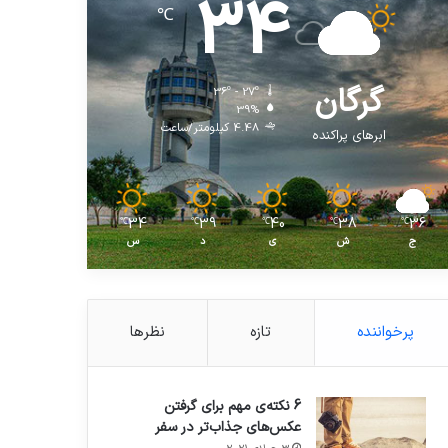
34
℃
گرگان
36º - 27º
39%
4.48 کیلومتر/ساعت
ابرهای پراکنده
34
39
40
38
36
℃
℃
℃
℃
℃
ج
ش
ی
د
س
پرخواننده
تازه
نظرها
6 نکته‌ی مهم برای گرفتن
عکس‌های جذاب‌تر در سفر