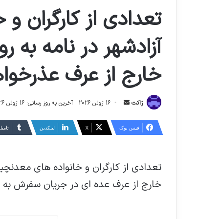
تعدادی از کارگران و
آزادشهر در نامه به رو
خارج از عرف عذرخوا
ارسال
ژاکت
16 ژوئن 2026
آخرین به روز رسانی: 16 ژوئن 2026
ایمیل
فیس بوک
X
لینکدین
‫تامبل
تعدادی از کارگران و خانواده های معدنچیان
خارج از عرف عده ای در جریان سفرش به 