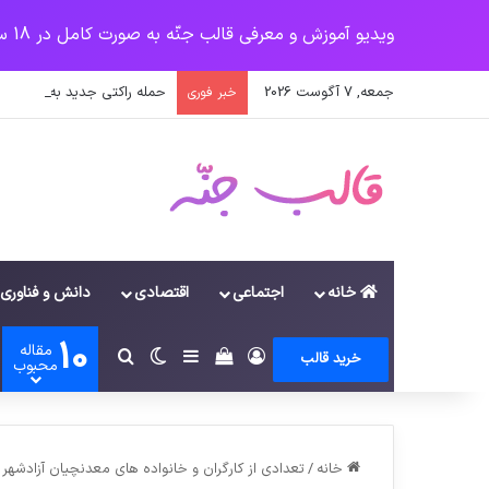
ویدیو آموزش و معرفی قالب جنّه به صورت کامل در 18 سرفصل
جمعه, 7 آگوست 2026
حمله راکتی جدید به پایگاه عی
خبر فوری
خانه
اجتماعی
اقتصادی
دانش و فناوری
10
مقاله
ورود
سایدبار
دیدن سبد خرید
تغییر پوسته
جستجو برای
خرید قالب
محبوب
خانه
/
تعدادی از کارگران و خانواده های معدنچیان آزادشهر 