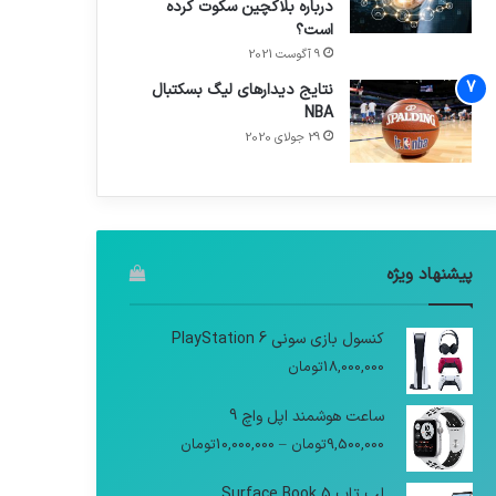
درباره بلاکچین سکوت کرده
است؟
9 آگوست 2021
نتایج دیدار‌های لیگ بسکتبال
NBA
29 جولای 2020
پیشنهاد ویژه
کنسول بازی سونی PlayStation 6
18,000,000
تومان
ساعت هوشمند اپل واچ 9
9,500,000
تومان
–
10,000,000
تومان
لپ تاپ Surface Book 5