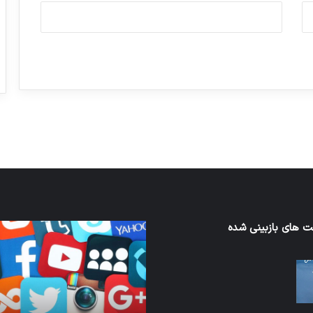
ورزش با ساعت هوشمند
عکاسی با طع
توسط ژاکت
توسط ژاکت
در دسامبر 12, 2022
در دسامبر 12, 2022
کدام
 های بازبینی شده
نخستین
برنامه‌های
وسیله
پیام‌رسان
کاملا
اطلاعات
خودران
کاربران
نقلیه
را
اپل