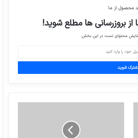
د محصول از ما
تحقیقات پزشکی نشان داده ، یکی از دلایل
سفید شدن مو کاهش مس در بدن است
 از بروزرسانی ها مطلع شوید!
نمایش محتوای تست در این بخش.
بنای معروف در ۳گوش اهواز اثرملی موزه
جنوب کشور خواهدشد
‏رونالدو نوشته که این عکس را نمی تواند
فراموش کند
سعید علی حسینی و بهداد سلیمی در رده اول
و دوم دسته فوق سنگین جای گرفتند