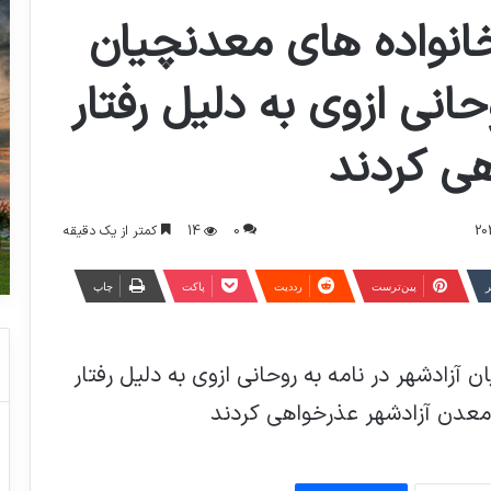
 خانواده های معدنچیان
حانی ازوی به دلیل رفتار
هی کردند
0
14
کمتر از یک دقیقه
ر
‫پین‌ترست
‫رددیت
پاکت
چاپ
تحقیقات پزشکی نشان داده ، یکی از دلایل
سفید شدن مو کاهش مس در بدن است
 آزادشهر در نامه به روحانی ازوی به دلیل رفتار
معدن آزادشهر عذرخواهی کردند
بنای معروف در ۳گوش اهواز اثرملی موزه
جنوب کشور خواهدشد