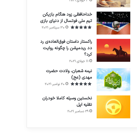
3 جولای 2021
71%
خداحافظی زود هنگام بازیکن
تیم ملی فوتسال از دنیای بازی
30 سپتامبر 2021
راکستار داستان فوق‌العاده‌ی رد
دد ریدمپشن را چگونه روایت
کرد؟
7.4
11 جولای 2021
نیمه شعبان، ولادت حضرت
مهدی (عج)
20 نوامبر 2021
نخستین وسیله کاملا خودران
نقلیه اپل
29 دسامبر 2021