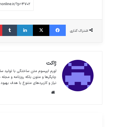
فیس بوک
X
لینکدین
‫تا
اشتراک گذاری
ژاکت
لورم ایپسوم متن ساختگی با تولید سا
چاپگرها و متون بلکه روزنامه و مجله 
نیاز و کاربردهای متنوع با هدف بهبود 
وبسایت
مطالعه بعدی