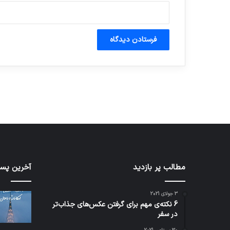
آماده برای کشف
ی سفر مجازی …
توسط ژاکت
توسط ژاکت
در دسامبر 12, 2022
در دسامبر 12, 2022
مطالب پر بازدید
شبکه
آخرین پست
5G
می‌تواند
3 جولای 2021
باعث
6 نکته‌ی مهم برای گرفتن عکس‌های جذاب‌تر
سقوط
در سفر
هواپیما