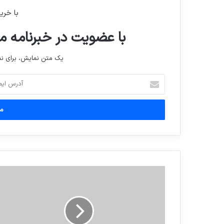
با خری
با عضویت در خبرنامه ما
یک متن نمایش، برای 
آدرس
ایمیل
خود
را
وارد
کنید