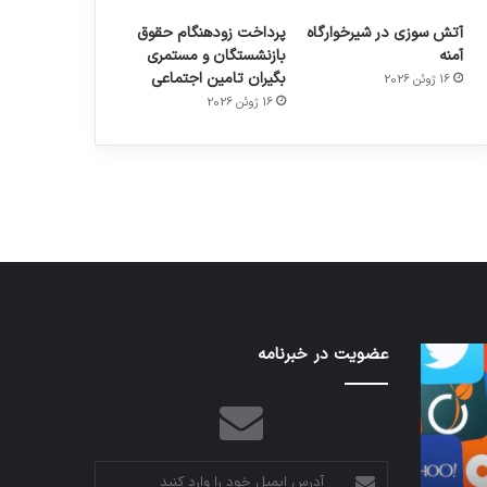
آتش سوزی در شیرخوارگاه
پرداخت زودهنگام حقوق
آمنه
بازنشستگان و مستمری
بگیران تامین اجتماعی
16 ژوئن 2026
م
هدفون های 2023
16 ژوئن 2026
توسط ژاکت
در دسامبر 12, 2022
تدابیر
عضویت در خبرنامه
اف‌ای‌تی‌اف
زمانی
به
خواب
احتمال
و
زیاد
بیداری
در
مجمع
آدرس