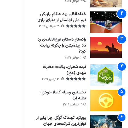
3 جولای 2021
71%
خداحافظی زود هنگام بازیکن
تیم ملی فوتسال از دنیای بازی
30 سپتامبر 2021
راکستار داستان فوق‌العاده‌ی رد
دد ریدمپشن را چگونه روایت
کرد؟
7.4
11 جولای 2021
نیمه شعبان، ولادت حضرت
مهدی (عج)
20 نوامبر 2021
نخستین وسیله کاملا خودران
نقلیه اپل
29 دسامبر 2021
رویکرد ترسناک گوگل؛ چرا یکی از
نوآورترین شرکت‌های جهان