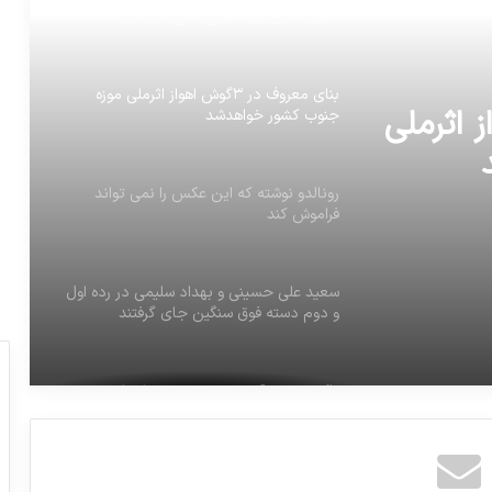
بنای معروف در ۳گوش اهواز اثرملی موزه
جنوب کشور خواهدشد
‏رونالدو نوشته که این عکس را نمی تواند
ش اهواز اثرملی
فراموش کند
را نمی
سعید علی حسینی و بهداد سلیمی در رده اول
و دوم دسته فوق سنگین جای گرفتند
واکنش وزیر آموزش و پرورش به اعتراض
معلمان: بی تفاوت نیستم
بهرام رادان براي شركت در مراسم حمل
مشعل المپيك زمستاني راهي كره جنوبي شد