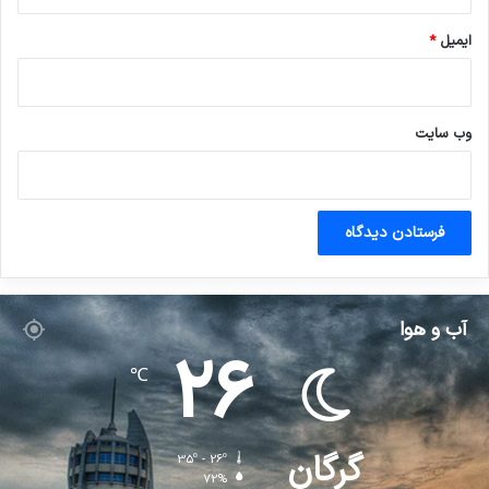
ایمیل
*
وب‌ سایت
آب و هوا
26
℃
گرگان
35º - 26º
72%