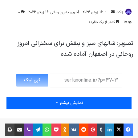
ارسال
ژاکت
16 ژوئن 2026
آخرین به روز رسانی: 16 ژوئن 2026
0
ایمیل
15
کمتر از یک دقیقه
تصویر: شالهای سبز و بنفش برای سخنرانی امروز
روحانی در اصفهان آماده شده
کپی لینک
نمایش بیشتر
فیس بوک
X
لینکدین
‫تامبلر
‫پین‌ترست
‫رددیت
‫VKontakte
پاکت
واتس آپ
‫Odnoklassniki
تلگرام
وایبر
اشتراک گذاری از طریق ایمیل
چاپ