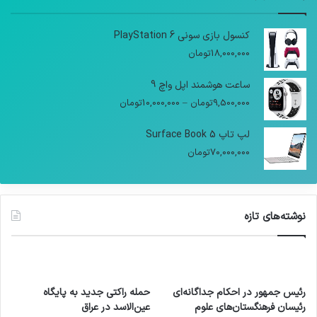
کنسول بازی سونی PlayStation 6
18,000,000
تومان
ساعت هوشمند اپل واچ 9
9,500,000
تومان
–
10,000,000
تومان
لپ تاپ Surface Book 5
70,000,000
تومان
نوشته‌های تازه
رئیس جمهور در احکام جداگانه‌ای
حمله راکتی جدید به پایگاه
رئیسان فرهنگستان‌های علوم
عین‌الاسد در عراق