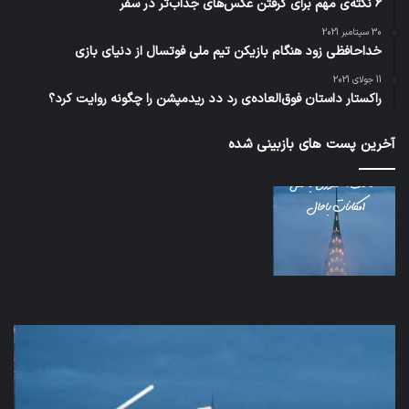
6 نکته‌ی مهم برای گرفتن عکس‌های جذاب‌تر در سفر
30 سپتامبر 2021
خداحافظی زود هنگام بازیکن تیم ملی فوتسال از دنیای بازی
11 جولای 2021
راکستار داستان فوق‌العاده‌ی رد دد ریدمپشن را چگونه روایت کرد؟
آخرین پست های بازبینی شده
اف‌ای‌تی‌اف
شبک
به
5G
احتمال
می‌
زیاد
باع