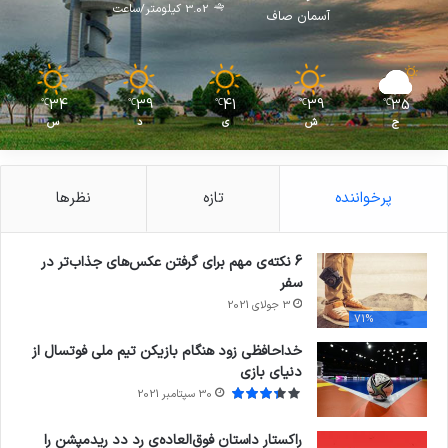
3.02 کیلومتر/ساعت
آسمان صاف
34
39
41
39
35
℃
℃
℃
℃
℃
ج
ش
ی
د
س
پرخواننده
تازه
نظرها
6 نکته‌ی مهم برای گرفتن عکس‌های جذاب‌تر در
سفر
3 جولای 2021
71%
خداحافظی زود هنگام بازیکن تیم ملی فوتسال از
دنیای بازی
30 سپتامبر 2021
راکستار داستان فوق‌العاده‌ی رد دد ریدمپشن را