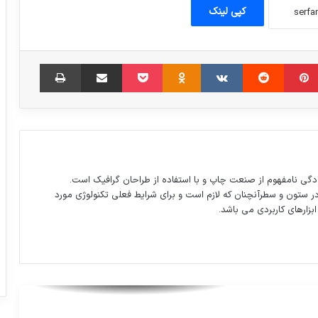
کپی لینک
معاون سابق فروش ایران خودرو بازداشت
شد/ناقدی قائم مقام شد
مبلر
‫پین‌ترست
‫رددیت
‫VKontakte
‫Odnoklassniki
پاکت
اشتراک گذاری از طریق ایمیل
چاپ
سلفی هنرمندان بعد از اجرای نمایش
لامبورگینی
برخی تصمیم ها را صاحبان بنزهای ضدگلوله
دگی نامفهوم از صنعت چاپ و با استفاده از طراحان گرافیک است.
و مراقبان آهنین می گیرند
در ستون و سطرآنچنان که لازم است و برای شرایط فعلی تکنولوژی مورد
ابزارهای کاربردی می باشد.
فال روز چهارشنبه 11 بهمن 1396
عکس روز نشنال جئوگرافیک ، دریاچه
«بوگوریا»