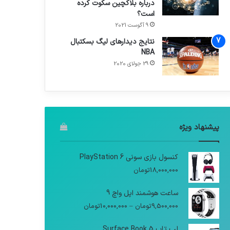
درباره بلاکچین سکوت کرده
است؟
9 آگوست 2021
نتایج دیدار‌های لیگ بسکتبال
NBA
29 جولای 2020
پیشنهاد ویژه
کنسول بازی سونی PlayStation 6
18,000,000
تومان
ساعت هوشمند اپل واچ 9
9,500,000
تومان
–
10,000,000
تومان
لپ تاپ Surface Book 5