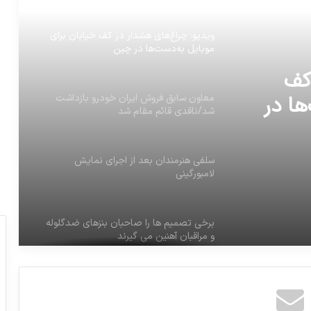
ویدیو: چراغ‌های هشدار در کف خیابان برای
موبایل به‌دست‌ها در چین
کف
ها در
معاون سابق فروش ایران خودرو بازداشت
شد/ناقدی قائم مقام شد
سلفی هنرمندان بعد از اجرای نمایش
لامبورگینی
برخی تصمیم ها را صاحبان بنزهای ضدگلوله
و مراقبان آهنین می گیرند
فال روز چهارشنبه 11 بهمن 1396