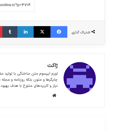
فیس بوک
X
لینکدین
‫تا
اشتراک گذاری
ژاکت
لورم ایپسوم متن ساختگی با تولید سا
چاپگرها و متون بلکه روزنامه و مجله 
نیاز و کاربردهای متنوع با هدف بهبود 
وبسایت
مطالعه بعدی