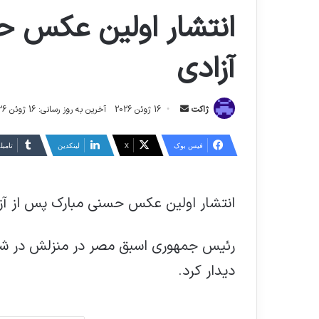
انتشار اولین عکس ح
آزادی
ارسال
ژاکت
16 ژوئن 2026
آخرین به روز رسانی: 16 ژوئن 2026
ایمیل
فیس بوک
X
لینکدین
‫تامبل
انتشار اولین عکس حسنی مبارک پس از آز
رئیس جمهوری اسبق مصر در منزلش در شرق
دیدار کرد.