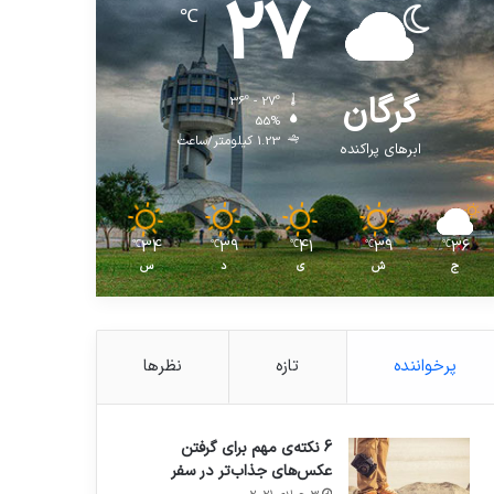
27
℃
گرگان
36º - 27º
55%
1.23 کیلومتر/ساعت
ابرهای پراکنده
34
39
41
39
36
℃
℃
℃
℃
℃
ج
ش
ی
د
س
پرخواننده
تازه
نظرها
6 نکته‌ی مهم برای گرفتن
عکس‌های جذاب‌تر در سفر