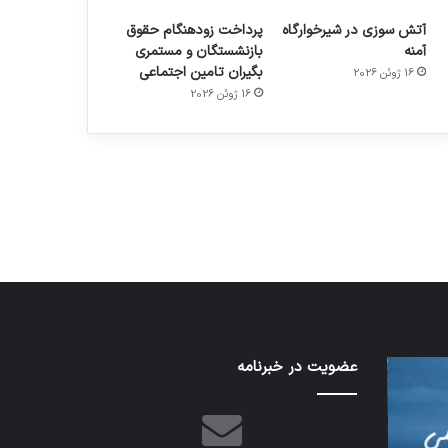
آتش سوزی در شیرخوارگاه
پرداخت زودهنگام حقوق
آمنه
بازنشستگان و مستمری
بگیران تامین اجتماعی
16 ژوئن 2026
16 ژوئن 2026
م
هدفون های 2023
توسط ژاکت
در دسامبر 12, 2022
شبکه
عضویت در خبرنامه
کدام
5G
برنامه‌های
می‌تواند
پیام‌رسان
باعث
اطلاعات