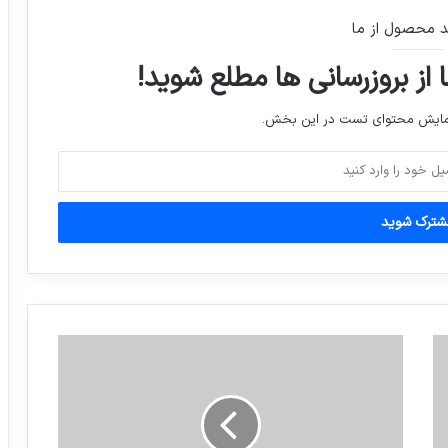
د محصول از ما
عکس روز نشنال جئوگرافیک ، دریاچه
«بوگوریا»
 از بروزرسانی ها مطلع شوید!
نمایش محتوای تست در این بخش.