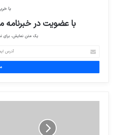
با خری
با عضویت در خبرنامه ما
یک متن نمایش، برای 
آدرس
ایمیل
خود
را
وارد
کنید