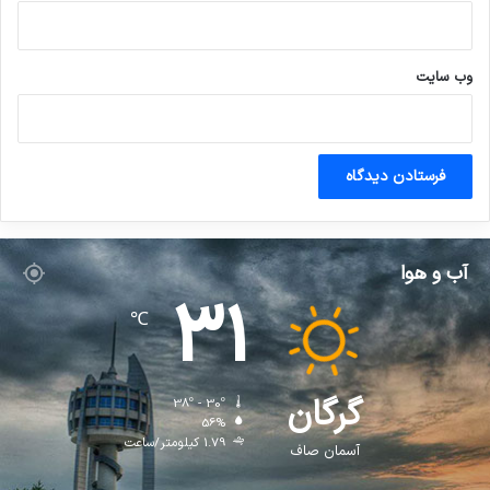
وب‌ سایت
آب و هوا
31
℃
گرگان
38º - 30º
56%
1.79 کیلومتر/ساعت
آسمان صاف