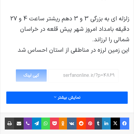
زلزله ای به بزرگی 3 و 3 دهم ریشتر ساعت 4 و 27
دقیقه بامداد امروز شهر پیش قلعه در خراسان
شمالی را لرزاند.
این زمین لرزه در مناطقی از استان احساس شد
کپی لینک
نمایش بیشتر
فیس بوک
X
لینکدین
‫تامبلر
‫پین‌ترست
‫رددیت
‫VKontakte
پاکت
واتس آپ
‫Odnoklassniki
تلگرام
وایبر
اشتراک گذاری از طریق ایمیل
چاپ