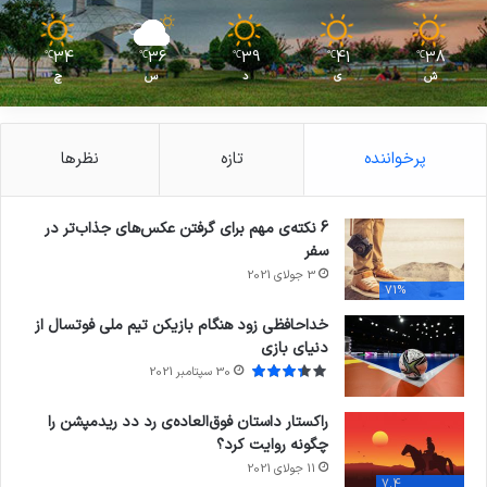
34
36
39
41
38
℃
℃
℃
℃
℃
ش
ی
د
س
چ
پرخواننده
تازه
نظرها
6 نکته‌ی مهم برای گرفتن عکس‌های جذاب‌تر در
سفر
3 جولای 2021
71%
خداحافظی زود هنگام بازیکن تیم ملی فوتسال از
دنیای بازی
30 سپتامبر 2021
راکستار داستان فوق‌العاده‌ی رد دد ریدمپشن را
چگونه روایت کرد؟
11 جولای 2021
7.4