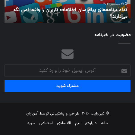
امن
29 دسامبر 2021
کدام برنامه‌های پیام‌رسان اطلاعات کاربران را واقعا امن نگه
نگه
می‌دارند؟
ن
می‌دارند؟
عضویت در خبرنامه
آدرس
ایمیل
خود
را
وارد
کنید
© کپی‌رایت 2026
طراحی و پشتیبانی توسط
آمریاران
خانه
درباره‌ی
تیم
اقتصادی
اجتماعی
خرید