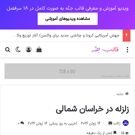
ویدیو آموزش و معرفی قالب جنّه به صورت کامل در 18 سرفصل
مشاهده ویدیوهای آموزشی
یک‌چهارم مرگ‌های روزانه کرونا در خوزستان / نگرانی از گسترش ویروس انگلیسی در تهران
منو
ورود
دیدن سبد خرید
تغییر پو
جس
خانه
زلزله در خراسان شمالی
ارسال
ژاکت
16 ژوئن 2026
آخرین به روز رسانی: 16 ژوئن 2026
0
ایمیل
15
کمتر از یک دقیقه