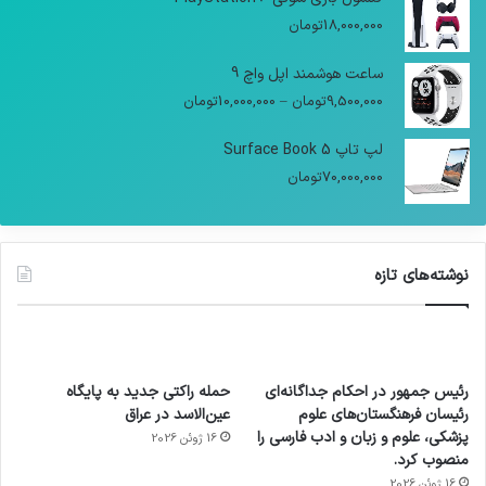
18,000,000
تومان
ساعت هوشمند اپل واچ 9
9,500,000
تومان
–
10,000,000
تومان
لپ تاپ Surface Book 5
70,000,000
تومان
نوشته‌های تازه
رئیس جمهور در احکام جداگانه‌ای
حمله راکتی جدید به پایگاه
رئیسان فرهنگستان‌های علوم
عین‌الاسد در عراق
پزشکی، علوم و زبان و ادب فارسی را
16 ژوئن 2026
منصوب کرد.
16 ژوئن 2026