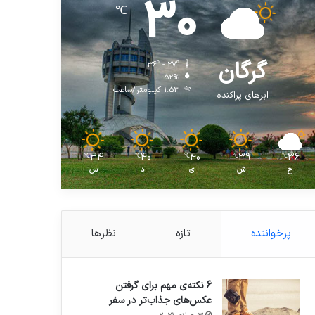
30
℃
گرگان
36º - 27º
52%
1.53 کیلومتر/ساعت
ابرهای پراکنده
34
40
40
39
36
℃
℃
℃
℃
℃
ج
ش
ی
د
س
پرخواننده
تازه
نظرها
6 نکته‌ی مهم برای گرفتن
عکس‌های جذاب‌تر در سفر