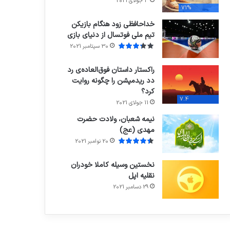
3 جولای 2021
71%
خداحافظی زود هنگام بازیکن
تیم ملی فوتسال از دنیای بازی
30 سپتامبر 2021
راکستار داستان فوق‌العاده‌ی رد
دد ریدمپشن را چگونه روایت
کرد؟
7.4
11 جولای 2021
نیمه شعبان، ولادت حضرت
مهدی (عج)
20 نوامبر 2021
نخستین وسیله کاملا خودران
نقلیه اپل
29 دسامبر 2021