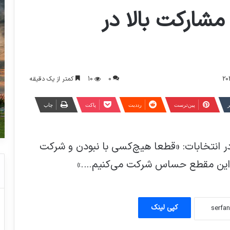
مشارکت بالا در
0
10
کمتر از یک دقیقه
ر
‫پین‌ترست
‫رددیت
پاکت
چاپ
در انتخابات: «قطعا هیچ‌کسی با نبودن و شرکت
در این مقطع حساس شرکت می‌کنیم….»
توضیح رشیدپور درباره مصاحبه با روحانی
کپی لینک