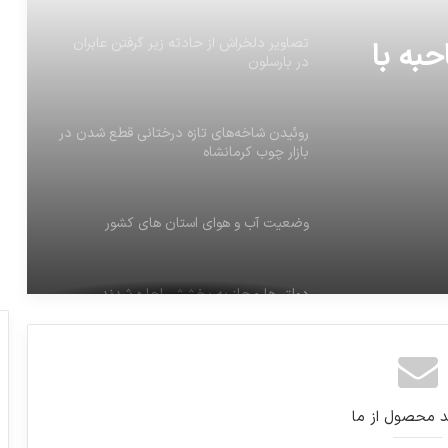
تصاوير دلخراش از حادثه زير گرفتن عابران
به با
در بارسلون
روئیدن شاخه‌های تازه درختانی قطع شدن در
بازار چوب کرمانشاه
وضعیت آب و هوای استان های کشور
دولتی‌ها مجاز به بخشش اجاره شدند
کشته شدن محافظ ملک سلمان به ضرب
گلوله
د محصول از ما