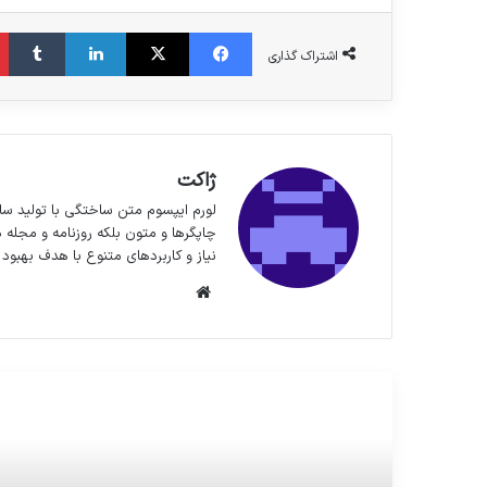
فیس بوک
X
لینکدین
‫تا
اشتراک گذاری
ژاکت
لورم ایپسوم متن ساختگی با تولید سا
چاپگرها و متون بلکه روزنامه و مجله 
نیاز و کاربردهای متنوع با هدف بهبود 
وبسایت
مطالعه بعدی