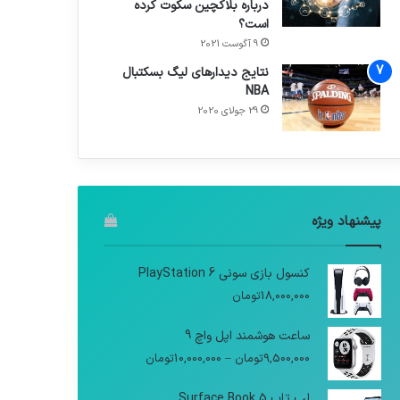
درباره بلاکچین سکوت کرده
است؟
9 آگوست 2021
نتایج دیدار‌های لیگ بسکتبال
NBA
29 جولای 2020
پیشنهاد ویژه
کنسول بازی سونی PlayStation 6
18,000,000
تومان
ساعت هوشمند اپل واچ 9
9,500,000
تومان
–
10,000,000
تومان
لپ تاپ Surface Book 5