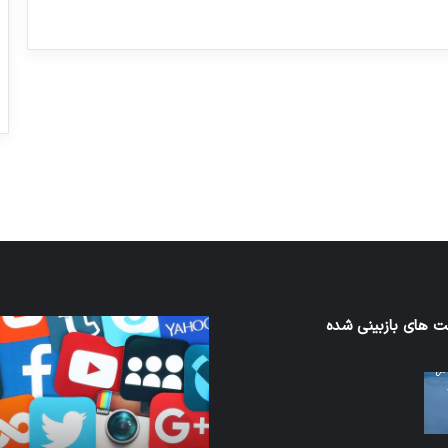
ورزش با ساعت هوشمند
عکاسی با طع
توسط ژاکت
توسط ژاکت
در دسامبر 12, 2022
در دسامبر 12, 2022
 های بازبینی شده
کدام
برنامه‌های
ند
پیام‌رسان
اطلاعات
کاربران
ا
را