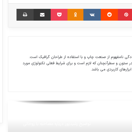
تصاوير دلخراش از حادثه زير گرفتن عابران
در بارسلون
مبلر
‫پین‌ترست
‫رددیت
‫VKontakte
‫Odnoklassniki
پاکت
اشتراک گذاری از طریق ایمیل
چاپ
روئیدن شاخه‌های تازه درختانی قطع شدن در
بازار چوب کرمانشاه
وضعیت آب و هوای استان های کشور
دگی نامفهوم از صنعت چاپ و با استفاده از طراحان گرافیک است.
در ستون و سطرآنچنان که لازم است و برای شرایط فعلی تکنولوژی مورد
ابزارهای کاربردی می باشد.
دولتی‌ها مجاز به بخشش اجاره شدند
کشته شدن محافظ ملک سلمان به ضرب
گلوله
توضیح رشیدپور درباره مصاحبه با روحانی