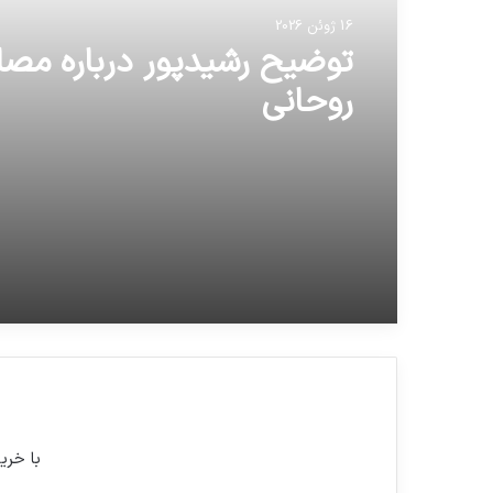
16 ژوئن 2026
توضیح رشیدپور درباره مصاح
روحانی
با خری