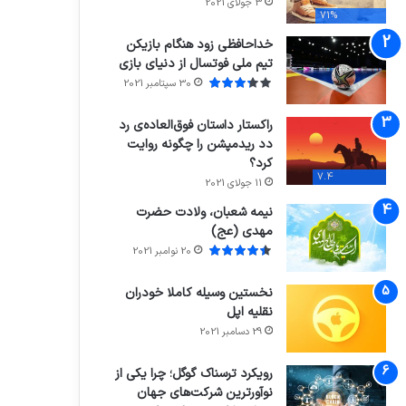
3 جولای 2021
71%
خداحافظی زود هنگام بازیکن
تیم ملی فوتسال از دنیای بازی
30 سپتامبر 2021
راکستار داستان فوق‌العاده‌ی رد
دد ریدمپشن را چگونه روایت
کرد؟
7.4
11 جولای 2021
نیمه شعبان، ولادت حضرت
مهدی (عج)
20 نوامبر 2021
نخستین وسیله کاملا خودران
نقلیه اپل
29 دسامبر 2021
رویکرد ترسناک گوگل؛ چرا یکی از
نوآورترین شرکت‌های جهان