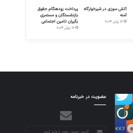
آتش سوزی در شیرخوارگاه
پرداخت زودهنگام حقوق
آمنه
بازنشستگان و مستمری
بگیران تامین اجتماعی
16 ژوئن 2026
م
هدفون های 2023
16 ژوئن 2026
توسط ژاکت
در دسامبر 12, 2022
نخستین
عضویت در خبرنامه
تدابیر
وسیله
زمانی
کاملا
خواب
خودران
و
نقلیه
بیداری
اپل
آدرس